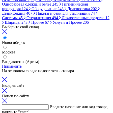
Одноразовая одежда и белье
245
Гигиеническая
продукция
124
Оборудование
248
Диагностика
202
Дезинфекция
407
Пакеты и баки для утилизации
74
Системы
45
Стерилизация
494
Лекарственные средства
12
Шприцы
243
Прочее
67
Услуги и Прочее
206
Выберите свой склад
Новосибирск
Москва
Владивосток (Артем)
Применить
На основном складе недостаточно товара
Вход на сайт
Поиск по сайту
Введите название или код товара,
нажмите "enter"