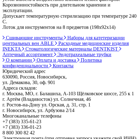
Корозионностойкость при длительном хранении и
эксплуатации.
Допускает температурную стерилизацию при температуре 240
С.
Лоток для инструментов на 8 предметов (198х92х14)
Сшивающие инструменты
Наборы для катетеризации
центральных вен ABLE
Расходные медицинские изделия
INEKTA
Стоматологические материалы DENTKIST
Аптечный ассортимент
Эндотрахеальные трубки
О компании
Оплата и доставка
Политика
конфиденциальности
Контакты
Юридический адрес
630090, Россия, Новосибирск,
ул. Демакова, 30, оф. 901
Адреса складов:
г. Москва, МО, г. Балашиха, А-103 Щёлковское шоссе, 255 к 1
г. Артём (Владивосток) ул. Солнечная, 46
г. Ростов-на-Дону ул. Орская, д. 31, стр. 1
г. Новосибирск, ул. Арбузова 2/14
Многоканальные телефоны
+7 (383) 335-61-23
+7 (383) 336-01-23
8 800 300 82 42
Электронная почта (при отправке запроса укажите свой ИНН)