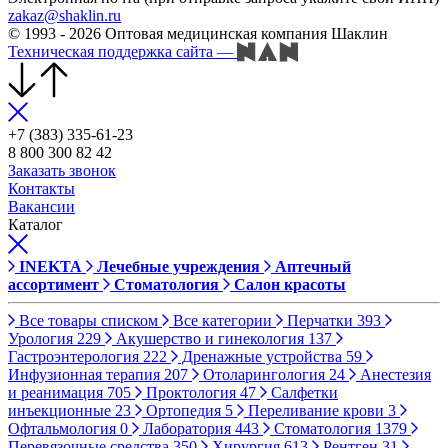
zakaz@shaklin.ru
© 1993 - 2026 Оптовая медицинская компания Шаклин
Техническая поддержка сайта
—
+7 (383) 335-61-23
8 800 300 82 42
Заказать звонок
Контакты
Вакансии
Каталог
INEKTA
Лечебные учреждения
Аптечный
ассортимент
Стоматология
Салон красоты
Все товары списком
Все категории
Перчатки
393
Урология
229
Акушерство и гинекология
137
Гастроэнтерология
222
Дренажные устройства
59
Инфузионная терапия
207
Отоларингология
24
Анестезия
и реанимация
705
Проктология
47
Салфетки
инъекционные
23
Ортопедия
5
Переливание крови
3
Офтальмология
0
Лаборатория
443
Стоматология
1379
Перевязочные средства
350
Хирургия
613
Рентген
31