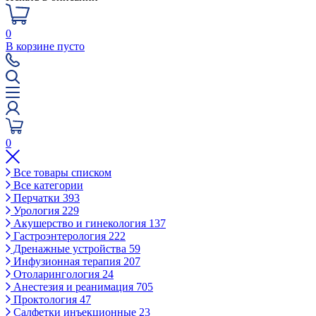
0
В корзине пусто
0
Все товары списком
Все категории
Перчатки
393
Урология
229
Акушерство и гинекология
137
Гастроэнтерология
222
Дренажные устройства
59
Инфузионная терапия
207
Отоларингология
24
Анестезия и реанимация
705
Проктология
47
Салфетки инъекционные
23