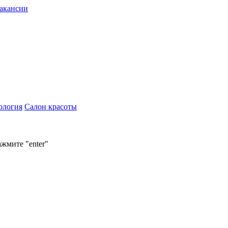
акансии
ология
Салон красоты
ажмите "enter"