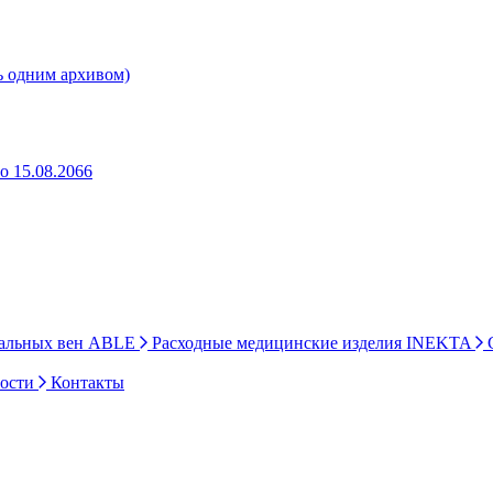
ь одним архивом)
о 15.08.2066
ральных вен ABLE
Расходные медицинские изделия INEKTA
С
ности
Контакты