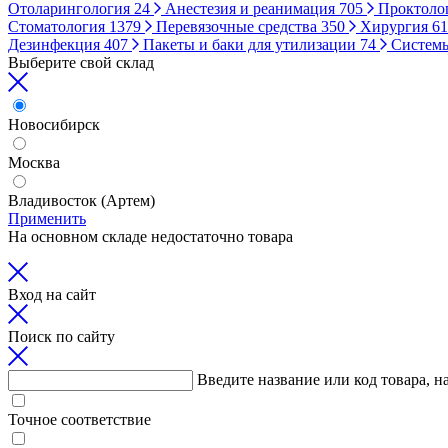
Отоларингология
24
Анестезия и реанимация
705
Проктоло
Стоматология
1379
Перевязочные средства
350
Хирургия
61
Дезинфекция
407
Пакеты и баки для утилизации
74
Систем
Выберите свой склад
Новосибирск
Москва
Владивосток (Артем)
Применить
На основном складе недостаточно товара
Вход на сайт
Поиск по сайту
Введите название или код товара, н
Точное соответствие