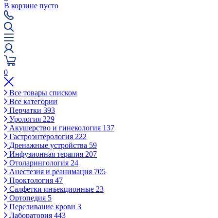
В корзине пусто
0
Все товары списком
Все категории
Перчатки
393
Урология
229
Акушерство и гинекология
137
Гастроэнтерология
222
Дренажные устройства
59
Инфузионная терапия
207
Отоларингология
24
Анестезия и реанимация
705
Проктология
47
Салфетки инъекционные
23
Ортопедия
5
Переливание крови
3
Лаборатория
443