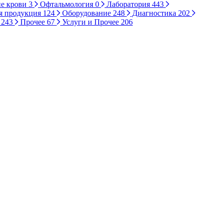
е крови
3
Офтальмология
0
Лаборатория
443
я продукция
124
Оборудование
248
Диагностика
202
ы
243
Прочее
67
Услуги и Прочее
206