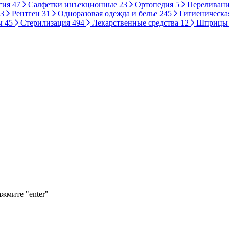
гия
47
Салфетки инъекционные
23
Ортопедия
5
Переливани
3
Рентген
31
Одноразовая одежда и белье
245
Гигиеническа
ы
45
Стерилизация
494
Лекарственные средства
12
Шприц
ажмите "enter"