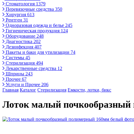
Стоматология
1379
Перевязочные средства
350
Хирургия
613
Рентген
31
Одноразовая одежда и белье
245
Гигиеническая продукция
124
Оборудование
248
Диагностика
202
Дезинфекция
407
Пакеты и баки для утилизации
74
Системы
45
Стерилизация
494
Лекарственные средства
12
Шприцы
243
Прочее
67
Услуги и Прочее
206
Главная
Каталог
Стерилизация
Емкости, лотки, бикс
Лоток малый почкообразный