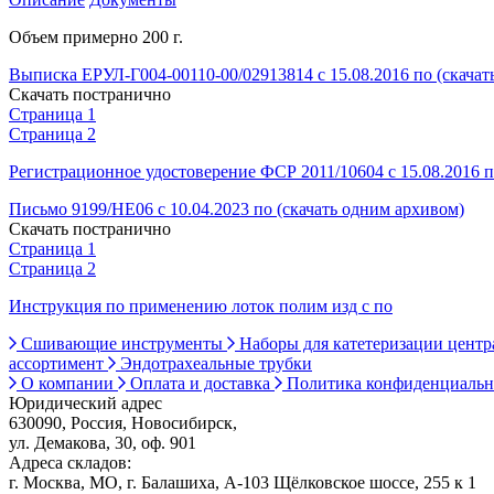
Объем примерно 200 г.
Выписка ЕРУЛ-Г004-00110-00/02913814 с 15.08.2016 по (скачат
Скачать постранично
Страница 1
Страница 2
Регистрационное удостоверение ФСР 2011/10604 с 15.08.2016 п
Письмо 9199/НЕ06 с 10.04.2023 по (скачать одним архивом)
Скачать постранично
Страница 1
Страница 2
Инструкция по применению лоток полим изд с по
Сшивающие инструменты
Наборы для катетеризации цент
ассортимент
Эндотрахеальные трубки
О компании
Оплата и доставка
Политика конфиденциаль
Юридический адрес
630090, Россия, Новосибирск,
ул. Демакова, 30, оф. 901
Адреса складов:
г. Москва, МО, г. Балашиха, А-103 Щёлковское шоссе, 255 к 1