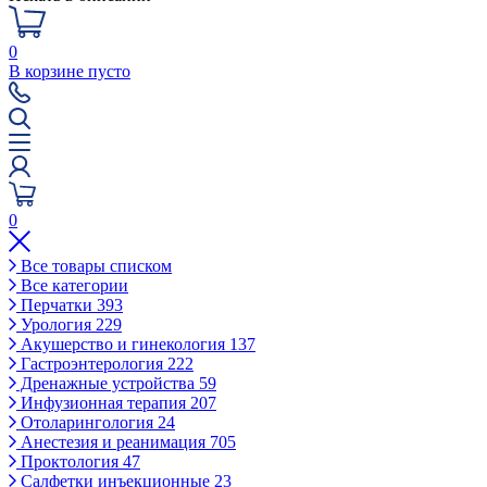
0
В корзине пусто
0
Все товары списком
Все категории
Перчатки
393
Урология
229
Акушерство и гинекология
137
Гастроэнтерология
222
Дренажные устройства
59
Инфузионная терапия
207
Отоларингология
24
Анестезия и реанимация
705
Проктология
47
Салфетки инъекционные
23