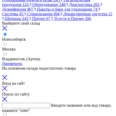
продукция
124
Оборудование
248
Диагностика
202
Дезинфекция
407
Пакеты и баки для утилизации
74
Системы
45
Стерилизация
494
Лекарственные средства
12
Шприцы
243
Прочее
67
Услуги и Прочее
206
Выберите свой склад
Новосибирск
Москва
Владивосток (Артем)
Применить
На основном складе недостаточно товара
Вход на сайт
Поиск по сайту
Введите название или код товара,
нажмите "enter"