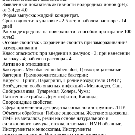
Заявленный показатель активности водородных ионов (pH):
от 3.4 до 4.0.
Форма выпуска: жидкий концентрат.
Срок годности: в упаковке - 2.5 лет, в рабочем растворе - 14
дней.
Расход дезсредства на поверхности: способом протирание 100
мл/м2.
Особые свойства: Сохранение свойств при замораживании/
размораживании.
Класс опасности: при введении в желудок - 3; при нанесении
на кожу - 4; рабочего раствора - 4.
Активно в отношении:
Бактерии - Mycobacterium tuberculosi, Грамотрицательные
бактерии, Грамположительные бактерии;
Вирусы - Грипп, Парагрипп, Прочие возбудители ОРВИ;
Возбудители особо опасных инфекций - Мелиоидоз, Сап,
Сибирская язва, Туляремия, Холера, Чума;
Патогенные грибы - Дерматофитон, Кандида;
Спороцидные свойства;
Сфера применения дезсредства согласно инструкции: ЛПУ.
Объекты обработки: Гибкие эндоскопы, Жесткие эндоскопы,
ИМН из металлов, резин на основе натурального и
силиконового каучука, стекла, пластмасс, ИМН обычные,
Инструменты к эндоскопам, Инструменты
стоматологические, Инструменты хирургические,