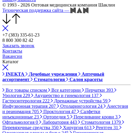
© 1993 - 2026 Оптовая медицинская компания Шаклин
Техническая поддержка сайта
—
+7 (383) 335-61-23
8 800 300 82 42
Заказать звонок
Контакты
Вакансии
Каталог
INEKTA
Лечебные учреждения
Аптечный
ассортимент
Стоматология
Салон красоты
Все товары списком
Все категории
Перчатки
393
Урология
229
Акушерство и гинекология
137
Гастроэнтерология
222
Дренажные устройства
59
Инфузионная терапия
207
Отоларингология
24
Анестезия
и реанимация
705
Проктология
47
Салфетки
инъекционные
23
Ортопедия
5
Переливание крови
3
Офтальмология
0
Лаборатория
443
Стоматология
1379
Перевязочные средства
350
Хирургия
613
Рентген
31
Одноразовая одежда и белье
245
Гигиеническая