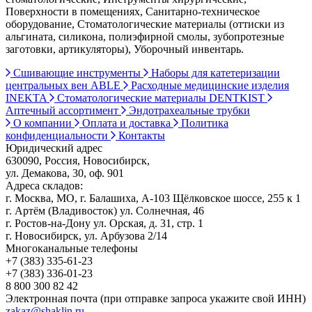
Поверхности в помещениях, Санитарно-техническое
оборудование, Стоматологические материалы (оттиски из
альгината, силикона, полиэфирной смолы, зубопротезные
заготовки, артикуляторы), Уборочный инвентарь.
Сшивающие инструменты
Наборы для катетеризации
центральных вен ABLE
Расходные медицинские изделия
INEKTA
Стоматологические материалы DENTKIST
Аптечный ассортимент
Эндотрахеальные трубки
О компании
Оплата и доставка
Политика
конфиденциальности
Контакты
Юридический адрес
630090, Россия, Новосибирск,
ул. Демакова, 30, оф. 901
Адреса складов:
г. Москва, МО, г. Балашиха, А-103 Щёлковское шоссе, 255 к 1
г. Артём (Владивосток) ул. Солнечная, 46
г. Ростов-на-Дону ул. Орская, д. 31, стр. 1
г. Новосибирск, ул. Арбузова 2/14
Многоканальные телефоны
+7 (383) 335-61-23
+7 (383) 336-01-23
8 800 300 82 42
Электронная почта (при отправке запроса укажите свой ИНН)
zakaz@shaklin.ru