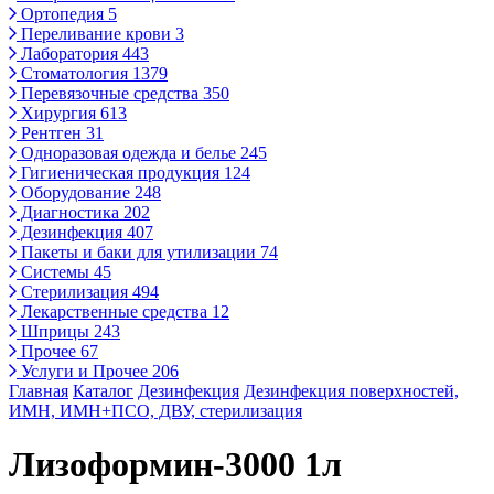
Ортопедия
5
Переливание крови
3
Лаборатория
443
Стоматология
1379
Перевязочные средства
350
Хирургия
613
Рентген
31
Одноразовая одежда и белье
245
Гигиеническая продукция
124
Оборудование
248
Диагностика
202
Дезинфекция
407
Пакеты и баки для утилизации
74
Системы
45
Стерилизация
494
Лекарственные средства
12
Шприцы
243
Прочее
67
Услуги и Прочее
206
Главная
Каталог
Дезинфекция
Дезинфекция поверхностей,
ИМН, ИМН+ПСО, ДВУ, стерилизация
Лизоформин-3000 1л