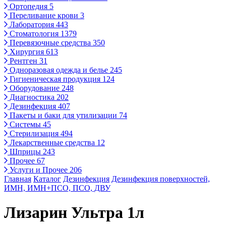
Ортопедия
5
Переливание крови
3
Лаборатория
443
Стоматология
1379
Перевязочные средства
350
Хирургия
613
Рентген
31
Одноразовая одежда и белье
245
Гигиеническая продукция
124
Оборудование
248
Диагностика
202
Дезинфекция
407
Пакеты и баки для утилизации
74
Системы
45
Стерилизация
494
Лекарственные средства
12
Шприцы
243
Прочее
67
Услуги и Прочее
206
Главная
Каталог
Дезинфекция
Дезинфекция поверхностей,
ИМН, ИМН+ПСО, ПСО, ДВУ
Лизарин Ультра 1л