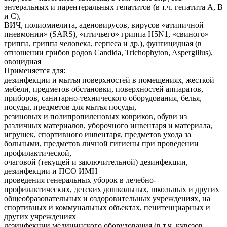
энтеральных и парентеральных гепатитов (в т.ч. гепатита А, В
и С),
ВИЧ, полиомиелита, аденовирусов, вирусов «атипичной
пневмонии» (SARS), «птичьего» гриппа H5N1, «свиного»
гриппа, гриппа человека, герпеса и др.), фунгицидная (в
отношении грибов родов Candida, Trichophyton, Aspergillus),
овоцидная
Применяется для:
дезинфекции и мытья поверхностей в помещениях, жесткой
мебели, предметов обстановки, поверхностей аппаратов,
приборов, санитарно-технического оборудования, белья,
посуды, предметов для мытья посуды,
резиновых и полипропиленовых ковриков, обуви из
различных материалов, уборочного инвентаря и материала,
игрушек, спортивного инвентаря, предметов ухода за
больными, предметов личной гигиены при проведении
профилактической,
очаговой (текущей и заключительной) дезинфекции,
дезинфекции и ПСО ИМН
проведения генеральных уборок в лечебно-
профилактических, детских дошкольных, школьных и других
общеобразовательных и оздоровительных учреждениях, на
спортивных и коммунальных объектах, пенитенциарных и
других учреждениях
дезинфекции медицинского оборудования (в т.ч. кувезов,