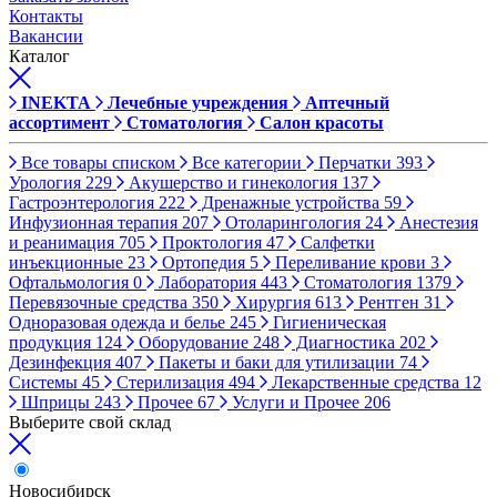
Контакты
Вакансии
Каталог
INEKTA
Лечебные учреждения
Аптечный
ассортимент
Стоматология
Салон красоты
Все товары списком
Все категории
Перчатки
393
Урология
229
Акушерство и гинекология
137
Гастроэнтерология
222
Дренажные устройства
59
Инфузионная терапия
207
Отоларингология
24
Анестезия
и реанимация
705
Проктология
47
Салфетки
инъекционные
23
Ортопедия
5
Переливание крови
3
Офтальмология
0
Лаборатория
443
Стоматология
1379
Перевязочные средства
350
Хирургия
613
Рентген
31
Одноразовая одежда и белье
245
Гигиеническая
продукция
124
Оборудование
248
Диагностика
202
Дезинфекция
407
Пакеты и баки для утилизации
74
Системы
45
Стерилизация
494
Лекарственные средства
12
Шприцы
243
Прочее
67
Услуги и Прочее
206
Выберите свой склад
Новосибирск