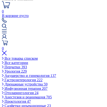
0
В корзине пусто
0
Все товары списком
Все категории
Перчатки
393
Урология
229
Акушерство и гинекология
137
Гастроэнтерология
222
Дренажные устройства
59
Инфузионная терапия
207
Отоларингология
24
Анестезия и реанимация
705
Проктология
47
Салфетки инъекционные
23