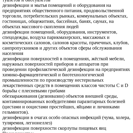
дезинфекции и мытья помещений и оборудования на
предприятиях общественного питания, продовольственной
торговли, потребительских рынках, коммунальных объектах,
гостиницах, общежитиях, бассейнах, банях, саунах, на
объектах массового скопления людей
дезинфекции помещений, оборудования, инструментов,
спецодежды, воздуха парикмахерских, массажных и
косметических салонов, салонов красоты, прачечных, клубов,
санпропускников и других объектов сферы обслуживания
населения
дезинфекции поверхностей в помещениях, жёсткой мебели,
наружных поверхностей приборов и аппаратов при
проведении профилактической дезинфекции на предприятиях
химико-фармацевтической и биотехнологической
промышленности по производству нестерильных
лекарственных средств в помещениях классов чистоты C и D
борьбы с плесневыми грибами
обеззараживания (дезинвазии) объектов внешней среды,
контаминированных возбудителями паразитарных болезней
(цистами и ооцистами простейших, яйцами и личинками
гельминтов).
дезинфекции в очагах особо опасных инфекций (чума, холера,
туляремия, легионеллез)
дезинфекции поверхности скорлупы пищевых яиц