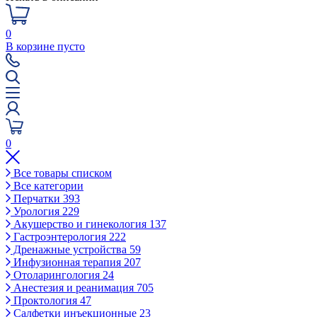
0
В корзине пусто
0
Все товары списком
Все категории
Перчатки
393
Урология
229
Акушерство и гинекология
137
Гастроэнтерология
222
Дренажные устройства
59
Инфузионная терапия
207
Отоларингология
24
Анестезия и реанимация
705
Проктология
47
Салфетки инъекционные
23