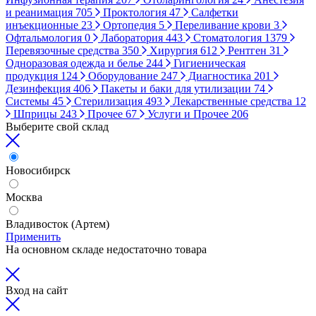
и реанимация
705
Проктология
47
Салфетки
инъекционные
23
Ортопедия
5
Переливание крови
3
Офтальмология
0
Лаборатория
443
Стоматология
1379
Перевязочные средства
350
Хирургия
612
Рентген
31
Одноразовая одежда и белье
244
Гигиеническая
продукция
124
Оборудование
247
Диагностика
201
Дезинфекция
406
Пакеты и баки для утилизации
74
Системы
45
Стерилизация
493
Лекарственные средства
12
Шприцы
243
Прочее
67
Услуги и Прочее
206
Выберите свой склад
Новосибирск
Москва
Владивосток (Артем)
Применить
На основном складе недостаточно товара
Вход на сайт