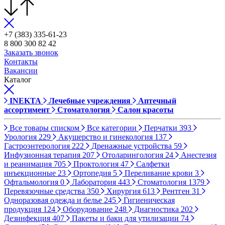
+7 (383) 335-61-23
8 800 300 82 42
Заказать звонок
Контакты
Вакансии
Каталог
INEKTA
Лечебные учреждения
Аптечный
ассортимент
Стоматология
Салон красоты
Все товары списком
Все категории
Перчатки
393
Урология
229
Акушерство и гинекология
137
Гастроэнтерология
222
Дренажные устройства
59
Инфузионная терапия
207
Отоларингология
24
Анестезия
и реанимация
705
Проктология
47
Салфетки
инъекционные
23
Ортопедия
5
Переливание крови
3
Офтальмология
0
Лаборатория
443
Стоматология
1379
Перевязочные средства
350
Хирургия
613
Рентген
31
Одноразовая одежда и белье
245
Гигиеническая
продукция
124
Оборудование
248
Диагностика
202
Дезинфекция
407
Пакеты и баки для утилизации
74