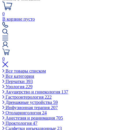
0
В корзине пусто
0
Все товары списком
Все категории
Перчатки
393
Урология
229
Акушерство и гинекология
137
Гастроэнтерология
222
Дренажные устройства
59
Инфузионная терапия
207
Отоларингология
24
Анестезия и реанимация
705
Проктология
47
Салфетки инъекционные
23