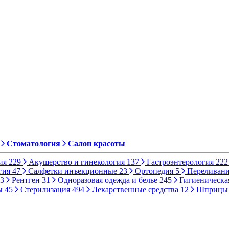
Стоматология
Салон красоты
ия
229
Акушерство и гинекология
137
Гастроэнтерология
222
гия
47
Салфетки инъекционные
23
Ортопедия
5
Переливани
3
Рентген
31
Одноразовая одежда и белье
245
Гигиеническа
ы
45
Стерилизация
494
Лекарственные средства
12
Шприц