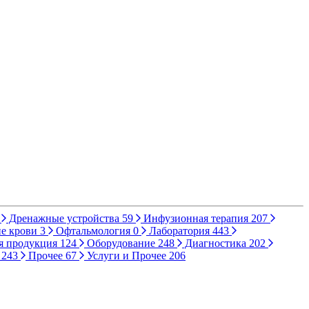
Дренажные устройства
59
Инфузионная терапия
207
е крови
3
Офтальмология
0
Лаборатория
443
я продукция
124
Оборудование
248
Диагностика
202
ы
243
Прочее
67
Услуги и Прочее
206