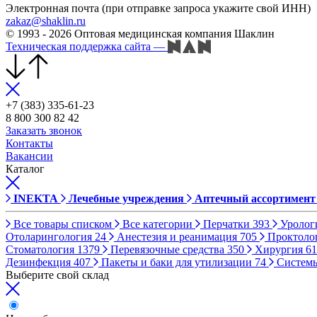
Электронная почта (при отправке запроса укажите свой ИНН)
zakaz@shaklin.ru
© 1993 - 2026 Оптовая медицинская компания Шаклин
Техническая поддержка сайта
—
+7 (383) 335-61-23
8 800 300 82 42
Заказать звонок
Контакты
Вакансии
Каталог
INEKTA
Лечебные учреждения
Аптечный ассортимент
Все товары списком
Все категории
Перчатки
393
Уролог
Отоларингология
24
Анестезия и реанимация
705
Проктоло
Стоматология
1379
Перевязочные средства
350
Хирургия
61
Дезинфекция
407
Пакеты и баки для утилизации
74
Систем
Выберите свой склад