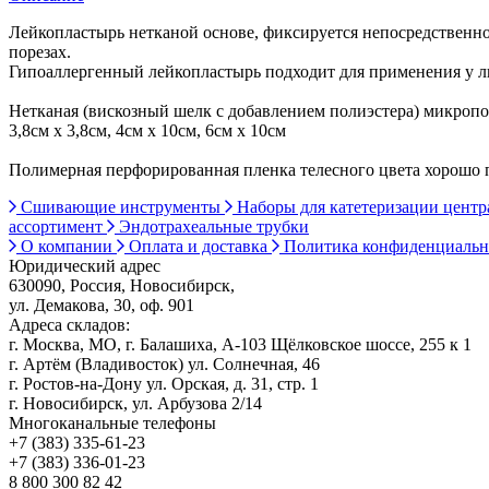
Лейкопластырь нетканой основе, фиксируется непосредственн
порезах.
Гипоаллергенный лейкопластырь подходит для применения у люд
Нетканая (вискозный шелк с добавлением полиэстера) микропор
3,8см х 3,8см, 4см х 10см, 6см х 10см
Полимерная перфорированная пленка телесного цвета хорошо п
Сшивающие инструменты
Наборы для катетеризации цент
ассортимент
Эндотрахеальные трубки
О компании
Оплата и доставка
Политика конфиденциаль
Юридический адрес
630090, Россия, Новосибирск,
ул. Демакова, 30, оф. 901
Адреса складов:
г. Москва, МО, г. Балашиха, А-103 Щёлковское шоссе, 255 к 1
г. Артём (Владивосток) ул. Солнечная, 46
г. Ростов-на-Дону ул. Орская, д. 31, стр. 1
г. Новосибирск, ул. Арбузова 2/14
Многоканальные телефоны
+7 (383) 335-61-23
+7 (383) 336-01-23
8 800 300 82 42