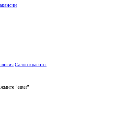
акансии
ология
Салон красоты
ажмите "enter"