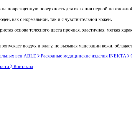
о на поврежденную поверхность для оказания первой неотложно
ей, как с нормальной, так и с чувствительной кожей.
истая основа телесного цвета прочная, эластичная, мягкая хара
ропускает воздух и влагу, не вызывая мацерации кожи, облада
ральных вен ABLE
Расходные медицинские изделия INEKTA
С
ности
Контакты