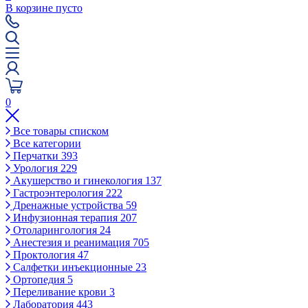
В корзине пусто
0
Все товары списком
Все категории
Перчатки
393
Урология
229
Акушерство и гинекология
137
Гастроэнтерология
222
Дренажные устройства
59
Инфузионная терапия
207
Отоларингология
24
Анестезия и реанимация
705
Проктология
47
Салфетки инъекционные
23
Ортопедия
5
Переливание крови
3
Лаборатория
443