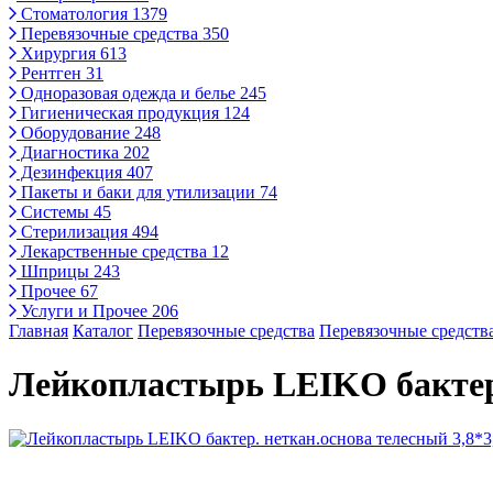
Стоматология
1379
Перевязочные средства
350
Хирургия
613
Рентген
31
Одноразовая одежда и белье
245
Гигиеническая продукция
124
Оборудование
248
Диагностика
202
Дезинфекция
407
Пакеты и баки для утилизации
74
Системы
45
Стерилизация
494
Лекарственные средства
12
Шприцы
243
Прочее
67
Услуги и Прочее
206
Главная
Каталог
Перевязочные средства
Перевязочные средств
Лейкопластырь LEIKO бактер. 