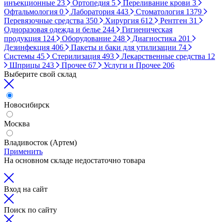
инъекционные
23
Ортопедия
5
Переливание крови
3
Офтальмология
0
Лаборатория
443
Стоматология
1379
Перевязочные средства
350
Хирургия
612
Рентген
31
Одноразовая одежда и белье
244
Гигиеническая
продукция
124
Оборудование
248
Диагностика
201
Дезинфекция
406
Пакеты и баки для утилизации
74
Системы
45
Стерилизация
493
Лекарственные средства
12
Шприцы
243
Прочее
67
Услуги и Прочее
206
Выберите свой склад
Новосибирск
Москва
Владивосток (Артем)
Применить
На основном складе недостаточно товара
Вход на сайт
Поиск по сайту