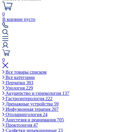
0
В корзине пусто
0
Все товары списком
Все категории
Перчатки
393
Урология
229
Акушерство и гинекология
137
Гастроэнтерология
222
Дренажные устройства
59
Инфузионная терапия
207
Отоларингология
24
Анестезия и реанимация
705
Проктология
47
Салфетки инъекционные
23