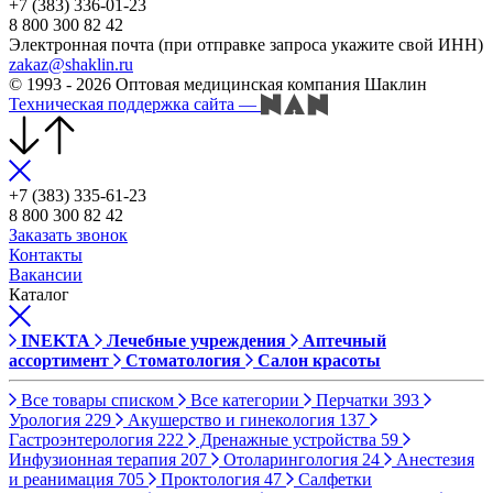
+7 (383) 336-01-23
8 800 300 82 42
Электронная почта (при отправке запроса укажите свой ИНН)
zakaz@shaklin.ru
© 1993 - 2026 Оптовая медицинская компания Шаклин
Техническая поддержка сайта
—
+7 (383) 335-61-23
8 800 300 82 42
Заказать звонок
Контакты
Вакансии
Каталог
INEKTA
Лечебные учреждения
Аптечный
ассортимент
Стоматология
Салон красоты
Все товары списком
Все категории
Перчатки
393
Урология
229
Акушерство и гинекология
137
Гастроэнтерология
222
Дренажные устройства
59
Инфузионная терапия
207
Отоларингология
24
Анестезия
и реанимация
705
Проктология
47
Салфетки