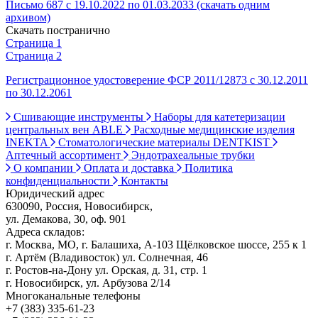
Письмо 687 с 19.10.2022 по 01.03.2033 (скачать одним
архивом)
Скачать постранично
Страница 1
Страница 2
Регистрационное удостоверение ФСР 2011/12873 с 30.12.2011
по 30.12.2061
Сшивающие инструменты
Наборы для катетеризации
центральных вен ABLE
Расходные медицинские изделия
INEKTA
Стоматологические материалы DENTKIST
Аптечный ассортимент
Эндотрахеальные трубки
О компании
Оплата и доставка
Политика
конфиденциальности
Контакты
Юридический адрес
630090, Россия, Новосибирск,
ул. Демакова, 30, оф. 901
Адреса складов:
г. Москва, МО, г. Балашиха, А-103 Щёлковское шоссе, 255 к 1
г. Артём (Владивосток) ул. Солнечная, 46
г. Ростов-на-Дону ул. Орская, д. 31, стр. 1
г. Новосибирск, ул. Арбузова 2/14
Многоканальные телефоны
+7 (383) 335-61-23