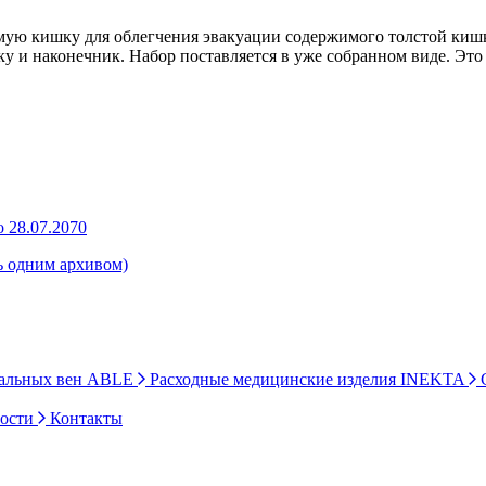
мую кишку для облегчения эвакуации содержимого толстой кишки
ку и наконечник. Набор поставляется в уже собранном виде. Это
 28.07.2070
ь одним архивом)
ральных вен ABLE
Расходные медицинские изделия INEKTA
С
ности
Контакты