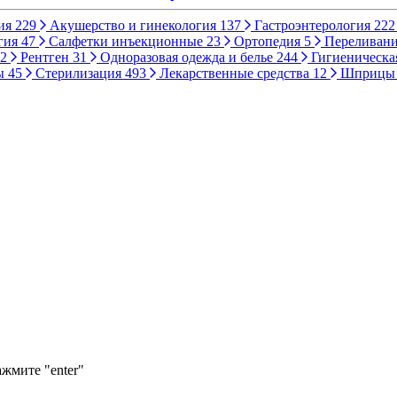
ия
229
Акушерство и гинекология
137
Гастроэнтерология
222
гия
47
Салфетки инъекционные
23
Ортопедия
5
Переливани
2
Рентген
31
Одноразовая одежда и белье
244
Гигиеническа
ы
45
Стерилизация
493
Лекарственные средства
12
Шприц
ажмите "enter"