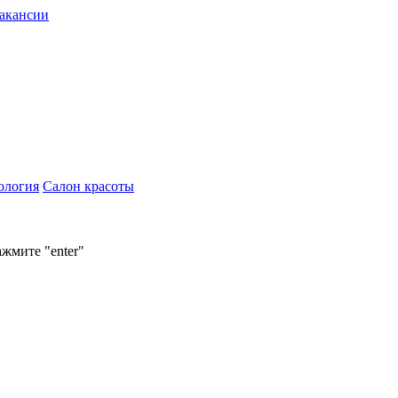
акансии
ология
Салон красоты
ажмите "enter"