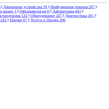
Дренажные устройства
59
Инфузионная терапия
207
е крови
3
Офтальмология
0
Лаборатория
443
я продукция
124
Оборудование
247
Диагностика
201
ы
243
Прочее
67
Услуги и Прочее
206