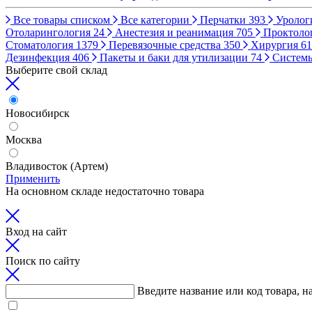
Все товары списком
Все категории
Перчатки
393
Уролог
Отоларингология
24
Анестезия и реанимация
705
Проктоло
Стоматология
1379
Перевязочные средства
350
Хирургия
61
Дезинфекция
406
Пакеты и баки для утилизации
74
Систем
Выберите свой склад
Новосибирск
Москва
Владивосток (Артем)
Применить
На основном складе недостаточно товара
Вход на сайт
Поиск по сайту
Введите название или код товара, н