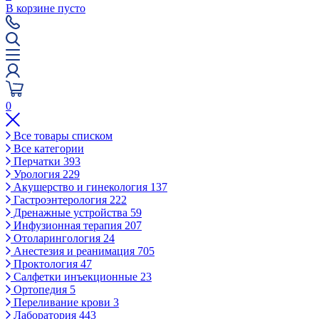
В корзине пусто
0
Все товары списком
Все категории
Перчатки
393
Урология
229
Акушерство и гинекология
137
Гастроэнтерология
222
Дренажные устройства
59
Инфузионная терапия
207
Отоларингология
24
Анестезия и реанимация
705
Проктология
47
Салфетки инъекционные
23
Ортопедия
5
Переливание крови
3
Лаборатория
443