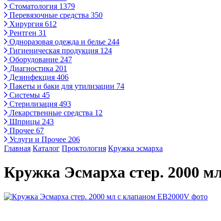
Стоматология
1379
Перевязочные средства
350
Хирургия
612
Рентген
31
Одноразовая одежда и белье
244
Гигиеническая продукция
124
Оборудование
247
Диагностика
201
Дезинфекция
406
Пакеты и баки для утилизации
74
Системы
45
Стерилизация
493
Лекарственные средства
12
Шприцы
243
Прочее
67
Услуги и Прочее
206
Главная
Каталог
Проктология
Кружка эсмарха
Кружка Эсмарха стер. 2000 м