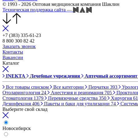
© 1993 - 2026 Оптовая медицинская компания Шаклин
Техническая поддержка сайта
—
+7 (383) 335-61-23
8 800 300 82 42
Заказать звонок
Контакты
Вакансии
Каталог
INEKTA
Лечебные учреждения
Аптечный ассортимент
Все товары списком
Все категории
Перчатки
393
Уролог
Отоларингология
24
Анестезия и реанимация
705
Проктоло
Стоматология
1379
Перевязочные средства
350
Хирургия
61
Дезинфекция
406
Пакеты и баки для утилизации
74
Систем
Выберите свой склад
Новосибирск