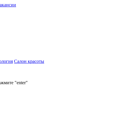
акансии
ология
Салон красоты
ажмите "enter"