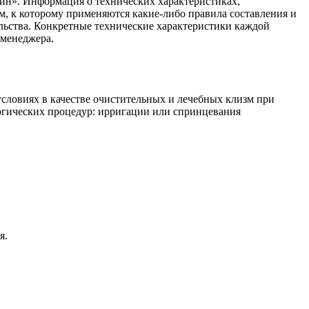
ин». Информация о технических характеристиках,
ом, к которому применяются какие-либо правила составления и
ельства. Конкретные технические характеристики каждой
 менеджера.
словиях в качестве очистительных и лечебных клизм при
логических процедур: ирригации или спринцевания
я.