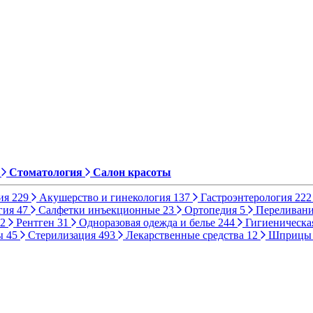
Стоматология
Салон красоты
ия
229
Акушерство и гинекология
137
Гастроэнтерология
222
гия
47
Салфетки инъекционные
23
Ортопедия
5
Переливани
2
Рентген
31
Одноразовая одежда и белье
244
Гигиеническа
ы
45
Стерилизация
493
Лекарственные средства
12
Шприц