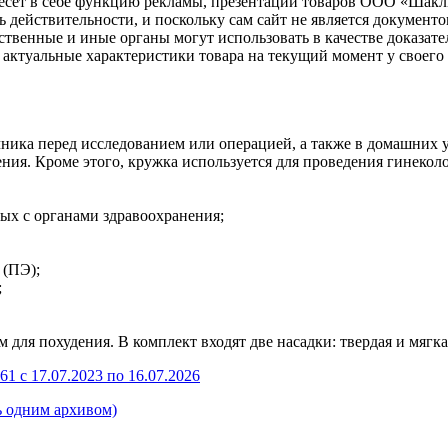
несет в себе функцию рекламы, презентации товаров ООО «Шакл
ь действительности, и поскольку сам сайт не является документ
рственные и иные органы могут использовать в качестве доказат
актуальные характеристики товара на текущий момент у своего
ика перед исследованием или операцией, а также в домашних у
ения. Кроме этого, кружка используется для проведения гинеко
ных с органами здравоохранения;
 (ПЭ);
;
для похудения. В комплект входят две насадки: твердая и мягка
с 17.07.2023 по 16.07.2026
ь одним архивом)