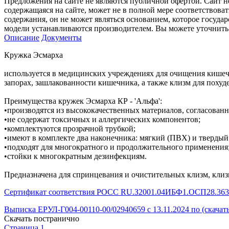
Предложения на сайте не являются публичной офертой. Сайт 
содержащаяся на сайте, может не в полной мере соответствоват
содержания, он не может являться основанием, которое госуда
модели устанавливаются производителем. Вы можете уточнить 
Описание
Документы
Кружка Эсмарха
используется в медицинских учреждениях для очищения кишечн
запорах, зашлакованности кишечника, а также клизм для похуд
Преимущества кружек Эсмарха КР - 'Альфа':
•производятся из высококачественных материалов, согласован
•не содержат токсичных и аллергических компонентов;
•комплектуются прозрачной трубкой;
•имеют в комплекте два наконечника: мягкий (ПВХ) и твердый
•подходят для многократного и продолжительного применения
•стойки к многократным дезинфекциям.
Предназначена для спринцевания и очистительных клизм, клизм 
Сертификат соответствия РОСС RU.З2001.04ИБФ1.ОСП28.36361 
Выписка ЕРУЛ-Г004-00110-00/02940659 с 13.11.2024 по (скачат
Скачать постранично
Страница 1