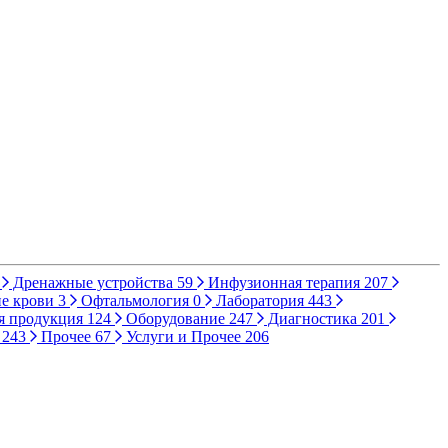
Дренажные устройства
59
Инфузионная терапия
207
е крови
3
Офтальмология
0
Лаборатория
443
я продукция
124
Оборудование
247
Диагностика
201
ы
243
Прочее
67
Услуги и Прочее
206