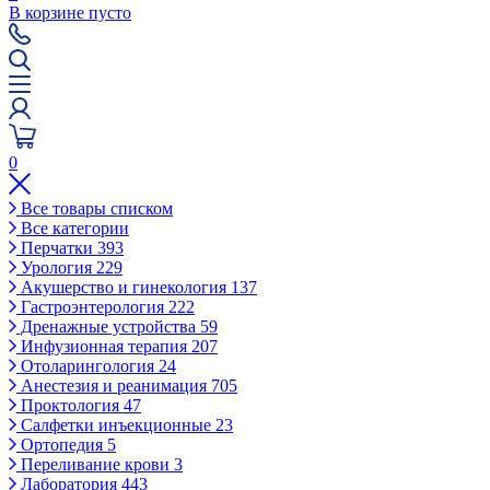
В корзине пусто
0
Все товары списком
Все категории
Перчатки
393
Урология
229
Акушерство и гинекология
137
Гастроэнтерология
222
Дренажные устройства
59
Инфузионная терапия
207
Отоларингология
24
Анестезия и реанимация
705
Проктология
47
Салфетки инъекционные
23
Ортопедия
5
Переливание крови
3
Лаборатория
443