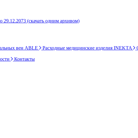
о 29.12.2073 (скачать одним архивом)
ральных вен ABLE
Расходные медицинские изделия INEKTA
С
ности
Контакты