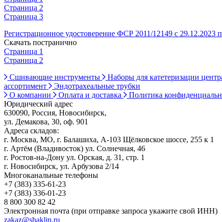
Страница 2
Страница 3
Регистрационное удостоверение ФСР 2011/12149 с 29.12.2023 п
Скачать постранично
Страница 1
Страница 2
Сшивающие инструменты
Наборы для катетеризации цент
ассортимент
Эндотрахеальные трубки
О компании
Оплата и доставка
Политика конфиденциаль
Юридический адрес
630090, Россия, Новосибирск,
ул. Демакова, 30, оф. 901
Адреса складов:
г. Москва, МО, г. Балашиха, А-103 Щёлковское шоссе, 255 к 1
г. Артём (Владивосток) ул. Солнечная, 46
г. Ростов-на-Дону ул. Орская, д. 31, стр. 1
г. Новосибирск, ул. Арбузова 2/14
Многоканальные телефоны
+7 (383) 335-61-23
+7 (383) 336-01-23
8 800 300 82 42
Электронная почта (при отправке запроса укажите свой ИНН)
zakaz@shaklin.ru