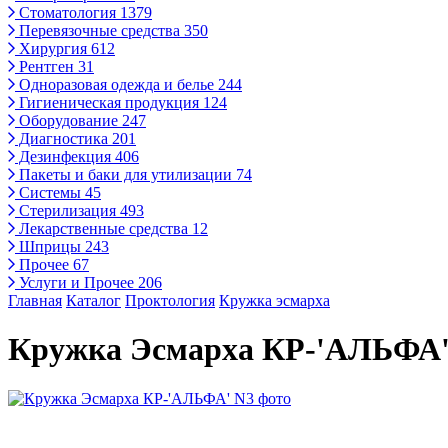
Стоматология
1379
Перевязочные средства
350
Хирургия
612
Рентген
31
Одноразовая одежда и белье
244
Гигиеническая продукция
124
Оборудование
247
Диагностика
201
Дезинфекция
406
Пакеты и баки для утилизации
74
Системы
45
Стерилизация
493
Лекарственные средства
12
Шприцы
243
Прочее
67
Услуги и Прочее
206
Главная
Каталог
Проктология
Кружка эсмарха
Кружка Эсмарха КР-'АЛЬФА'