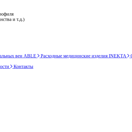
профиля
ства и т.д.)
ральных вен ABLE
Расходные медицинские изделия INEKTA
С
ности
Контакты