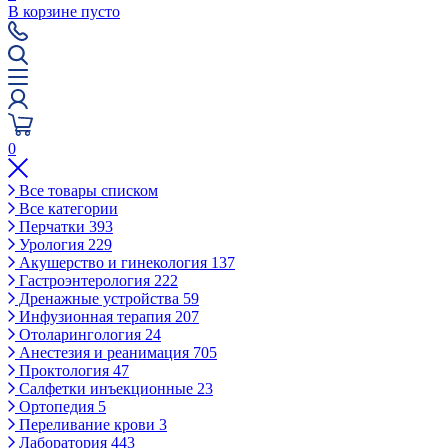
В корзине пусто
0
Все товары списком
Все категории
Перчатки
393
Урология
229
Акушерство и гинекология
137
Гастроэнтерология
222
Дренажные устройства
59
Инфузионная терапия
207
Отоларингология
24
Анестезия и реанимация
705
Проктология
47
Салфетки инъекционные
23
Ортопедия
5
Переливание крови
3
Лаборатория
443