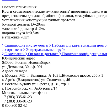
Область применения:
Круги стоматологические 'вулканитовые' прорезные прямого 
предназначены для для обработки (канавки, межзубные простран
металических конструкций зубных протезов
большой деаметр D=20мм.
маленький диаметр d=2мм.
ширина круга h=0,5мм.
в упаковке 70шт.
Сшивающие инструменты
Наборы для катетеризации цент
ассортимент
Эндотрахеальные трубки
О компании
Оплата и доставка
Политика конфиденциаль
Юридический адрес
630090, Россия, Новосибирск,
ул. Демакова, 30, оф. 901
Адреса складов:
г. Москва, МО, г. Балашиха, А-103 Щёлковское шоссе, 255 к 1
г. Артём (Владивосток) ул. Солнечная, 46
г. Ростов-на-Дону ул. Орская, д. 31, стр. 1
г. Новосибирск, ул. Арбузова 2/14
Многоканальные телефоны
+7 (383) 335-61-23
+7 (383) 336-01-23
8 800 300 82 42