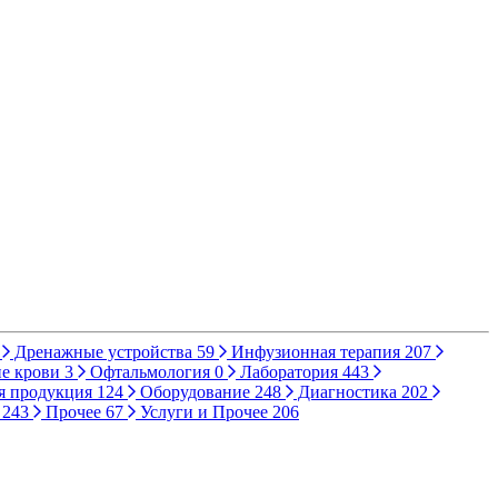
Дренажные устройства
59
Инфузионная терапия
207
е крови
3
Офтальмология
0
Лаборатория
443
я продукция
124
Оборудование
248
Диагностика
202
ы
243
Прочее
67
Услуги и Прочее
206