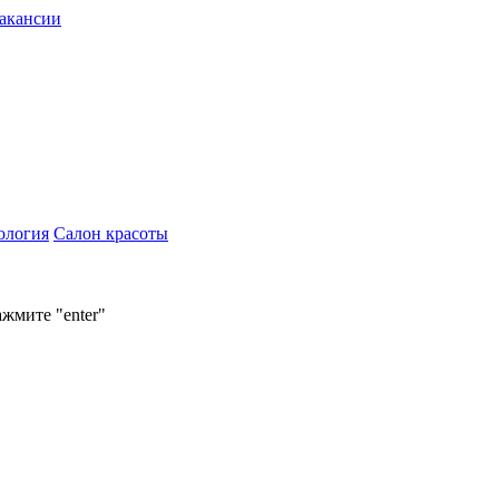
акансии
ология
Салон красоты
ажмите "enter"