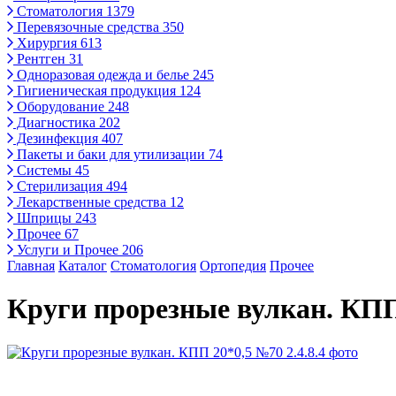
Стоматология
1379
Перевязочные средства
350
Хирургия
613
Рентген
31
Одноразовая одежда и белье
245
Гигиеническая продукция
124
Оборудование
248
Диагностика
202
Дезинфекция
407
Пакеты и баки для утилизации
74
Системы
45
Стерилизация
494
Лекарственные средства
12
Шприцы
243
Прочее
67
Услуги и Прочее
206
Главная
Каталог
Стоматология
Ортопедия
Прочее
Круги прорезные вулкан. КПП 