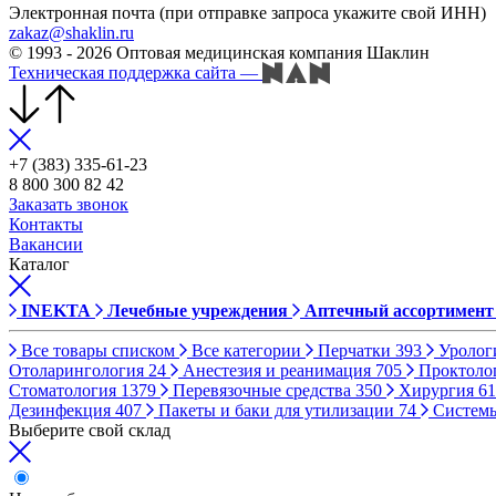
Электронная почта (при отправке запроса укажите свой ИНН)
zakaz@shaklin.ru
© 1993 - 2026 Оптовая медицинская компания Шаклин
Техническая поддержка сайта
—
+7 (383) 335-61-23
8 800 300 82 42
Заказать звонок
Контакты
Вакансии
Каталог
INEKTA
Лечебные учреждения
Аптечный ассортимент
Все товары списком
Все категории
Перчатки
393
Уролог
Отоларингология
24
Анестезия и реанимация
705
Проктоло
Стоматология
1379
Перевязочные средства
350
Хирургия
61
Дезинфекция
407
Пакеты и баки для утилизации
74
Систем
Выберите свой склад