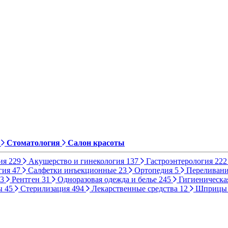
Стоматология
Салон красоты
ия
229
Акушерство и гинекология
137
Гастроэнтерология
222
гия
47
Салфетки инъекционные
23
Ортопедия
5
Переливани
3
Рентген
31
Одноразовая одежда и белье
245
Гигиеническа
ы
45
Стерилизация
494
Лекарственные средства
12
Шприц