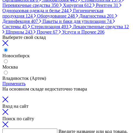
Перевязочные средства
350
Хирургия
612
Рентген
31
Одноразовая одежда и белье
244
Гигиеническая
продукция
124
Оборудование
248
Диагностика
201
Дезинфекция
407
Пакеты и баки для утилизации
74
Системы
45
Стерилизация
493
Лекарственные средства
12
Шприцы
243
Прочее
67
Услуги и Прочее
206
Выберите свой склад
Новосибирск
Москва
Владивосток (Артем)
Применить
На основном складе недостаточно товара
Вход на сайт
Поиск по сайту
Введите название или код товара,