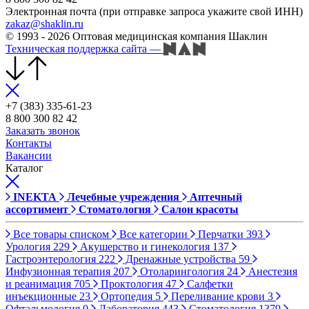
Электронная почта (при отправке запроса укажите свой ИНН)
zakaz@shaklin.ru
© 1993 - 2026 Оптовая медицинская компания Шаклин
Техническая поддержка сайта
—
+7 (383) 335-61-23
8 800 300 82 42
Заказать звонок
Контакты
Вакансии
Каталог
INEKTA
Лечебные учреждения
Аптечный
ассортимент
Стоматология
Салон красоты
Все товары списком
Все категории
Перчатки
393
Урология
229
Акушерство и гинекология
137
Гастроэнтерология
222
Дренажные устройства
59
Инфузионная терапия
207
Отоларингология
24
Анестезия
и реанимация
705
Проктология
47
Салфетки
инъекционные
23
Ортопедия
5
Переливание крови
3
Офтальмология
0
Лаборатория
443
Стоматология
1379