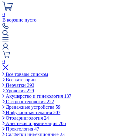
0
В корзине пусто
0
Все товары списком
Все категории
Перчатки
393
Урология
229
Акушерство и гинекология
137
Гастроэнтерология
222
Дренажные устройства
59
Инфузионная терапия
207
Отоларингология
24
Анестезия и реанимация
705
Проктология
47
Салфетки инъекционные
23