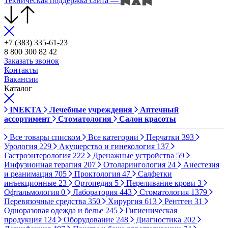
Техническая поддержка сайта
—
+7 (383) 335-61-23
8 800 300 82 42
Заказать звонок
Контакты
Вакансии
Каталог
INEKTA
Лечебные учреждения
Аптечный
ассортимент
Стоматология
Салон красоты
Все товары списком
Все категории
Перчатки
393
Урология
229
Акушерство и гинекология
137
Гастроэнтерология
222
Дренажные устройства
59
Инфузионная терапия
207
Отоларингология
24
Анестезия
и реанимация
705
Проктология
47
Салфетки
инъекционные
23
Ортопедия
5
Переливание крови
3
Офтальмология
0
Лаборатория
443
Стоматология
1379
Перевязочные средства
350
Хирургия
613
Рентген
31
Одноразовая одежда и белье
245
Гигиеническая
продукция
124
Оборудование
248
Диагностика
202