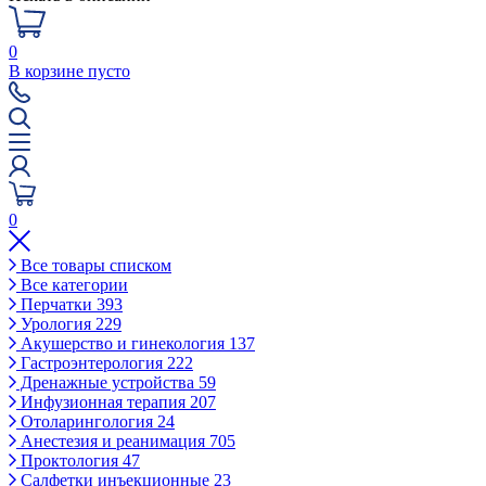
0
В корзине пусто
0
Все товары списком
Все категории
Перчатки
393
Урология
229
Акушерство и гинекология
137
Гастроэнтерология
222
Дренажные устройства
59
Инфузионная терапия
207
Отоларингология
24
Анестезия и реанимация
705
Проктология
47
Салфетки инъекционные
23