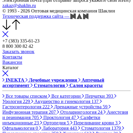
Электронная почта (при отправке запроса укажите свой ИНН)
zakaz@shaklin.ru
© 1993 - 2026 Оптовая медицинская компания Шаклин
Техническая поддержка сайта
—
+7 (383) 335-61-23
8 800 300 82 42
Заказать звонок
Контакты
Вакансии
Каталог
INEKTA
Лечебные учреждения
Аптечный
ассортимент
Стоматология
Салон красоты
Все товары списком
Все категории
Перчатки
393
Урология
229
Акушерство и гинекология
137
Гастроэнтерология
222
Дренажные устройства
59
Инфузионная терапия
207
Отоларингология
24
Анестезия
и реанимация
705
Проктология
47
Салфетки
инъекционные
23
Ортопедия
5
Переливание крови
3
Офтальмология
0
Лаборатория
443
Стоматология
1379