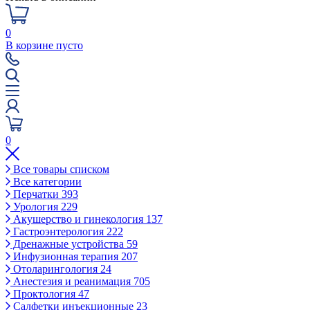
0
В корзине пусто
0
Все товары списком
Все категории
Перчатки
393
Урология
229
Акушерство и гинекология
137
Гастроэнтерология
222
Дренажные устройства
59
Инфузионная терапия
207
Отоларингология
24
Анестезия и реанимация
705
Проктология
47
Салфетки инъекционные
23