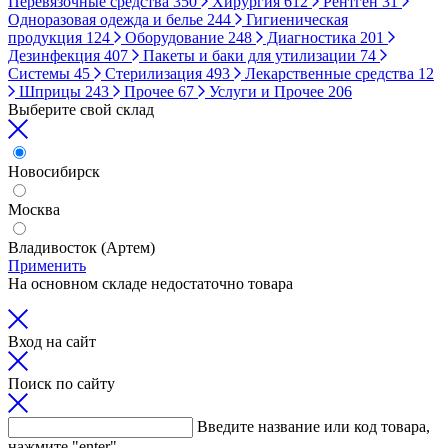
Перевязочные средства
350
Хирургия
612
Рентген
31
Одноразовая одежда и белье
244
Гигиеническая
продукция
124
Оборудование
248
Диагностика
201
Дезинфекция
407
Пакеты и баки для утилизации
74
Системы
45
Стерилизация
493
Лекарственные средства
12
Шприцы
243
Прочее
67
Услуги и Прочее
206
Выберите свой склад
Новосибирск
Москва
Владивосток (Артем)
Применить
На основном складе недостаточно товара
Вход на сайт
Поиск по сайту
Введите название или код товара,
нажмите "enter"