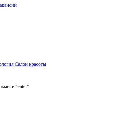
акансии
ология
Салон красоты
ажмите "enter"