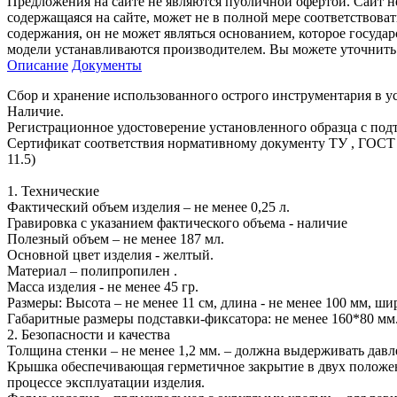
Предложения на сайте не являются публичной офертой. Сайт 
содержащаяся на сайте, может не в полной мере соответствоват
содержания, он не может являться основанием, которое госуда
модели устанавливаются производителем. Вы можете уточнить 
Описание
Документы
Сбор и хранение использованного острого инструментария в у
Наличие.
Регистрационное удостоверение установленного образца с подт
Сертификат соответствия нормативному документу ТУ , ГОСТ Р 50444
11.5)
1. Технические
Фактический объем изделия – не менее 0,25 л.
Гравировка с указанием фактического объема - наличие
Полезный объем – не менее 187 мл.
Основной цвет изделия - желтый.
Материал – полипропилен .
Масса изделия - не менее 45 гр.
Размеры: Высота – не менее 11 см, длина - не менее 100 мм, ши
Габаритные размеры подставки-фиксатора: не менее 160*80 мм
2. Безопасности и качества
Толщина стенки – не менее 1,2 мм. – должна выдерживать давл
Крышка обеспечивающая герметичное закрытие в двух положени
процессе эксплуатации изделия.