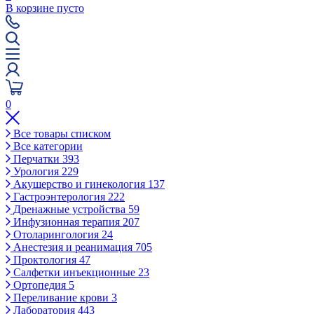
В корзине пусто
0
Все товары списком
Все категории
Перчатки
393
Урология
229
Акушерство и гинекология
137
Гастроэнтерология
222
Дренажные устройства
59
Инфузионная терапия
207
Отоларингология
24
Анестезия и реанимация
705
Проктология
47
Салфетки инъекционные
23
Ортопедия
5
Переливание крови
3
Лаборатория
443