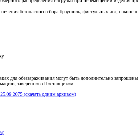
номерного распределения нагрузки при перемещении изделия пр
беспечения безопасного сбора браунюль, фистульных игл, наконеч
ку.
ках для обеззараживания могут быть дополнительно запрошены в
мацию, заверенного Поставщиком.
25.09.2075 (скачать одним архивом)
м)