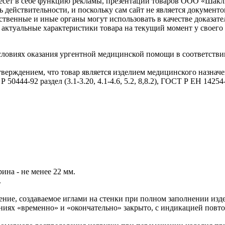
несет в себе функцию рекламы, презентации товаров ООО «Шакл
ь действительности, и поскольку сам сайт не является документ
рственные и иные органы могут использовать в качестве доказат
актуальные характеристики товара на текущий момент у своего
словиях оказания ургентной медицинской помощи в соответствии
верждением, что товар является изделием медицинского назначе
-92 раздел (3.1-3.20, 4.1-4.6, 5.2, 8,8.2), ГОСТ Р ЕН 14254-2010 (
рина - не менее 22 мм.
.
ение, создаваемое иглами на стенки при полном заполнении изд
ях «временно» и «окончательно» закрыто, с индикацией повтор