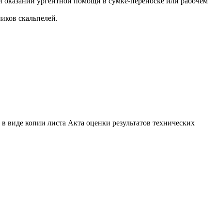
и оказании ургентной помощи в сумке-переноске или рабочем
ников скальпелей.
 виде копии листа Акта оценки результатов технических