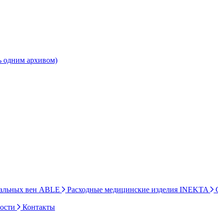
ь одним архивом)
ральных вен ABLE
Расходные медицинские изделия INEKTA
С
ности
Контакты