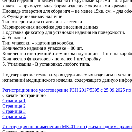
Форма изделия – прямоугольная с округлыми краями – для рав
халате . – прямоугольная форма изделия с округлыми краями.
Площадь отверстия для сбора игл – не менее 15кв. см. – для о
3. Функциональные: наличие
Тип отверстия для снятия игл - лесенка
Маркировочная наклейка для внесения данных.
Подставка-фиксатор для установки изделия на поверхности.
4. Упаковка
Тип упаковки – картонная коробка.
Количество изделия в упаковке – 80 шт.
Количество инструкций-схем по эксплуатации – 1 шт. на короб
Количество фиксаторов - не менее 1 шт./коробку
5. Утилизация - В установках любого типа.
Подтверждение температур выдерживаемых изделием в установ
испытаний медицинского изделия, содержащего данную инфор
Регистрационное удостоверение РЗН 2017/5395 с 25.09.2025 по 
Скачать постранично
Страница 1
Страница 2
Страница 3
Страница 4
Инструкция по применению МК-01 с по (скачать одним архиво
Скачать постранично