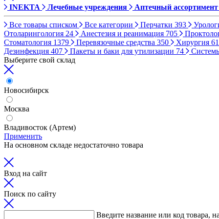
INEKTA
Лечебные учреждения
Аптечный ассортимент
Все товары списком
Все категории
Перчатки
393
Уролог
Отоларингология
24
Анестезия и реанимация
705
Проктоло
Стоматология
1379
Перевязочные средства
350
Хирургия
61
Дезинфекция
407
Пакеты и баки для утилизации
74
Систем
Выберите свой склад
Новосибирск
Москва
Владивосток (Артем)
Применить
На основном складе недостаточно товара
Вход на сайт
Поиск по сайту
Введите название или код товара, н