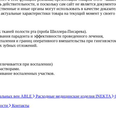
ь действительности, и поскольку сам сайт не является документ
рственные и иные органы могут использовать в качестве доказат
актуальные характеристики товара на текущий момент у своего
 тканей полости рта (проба Шиллера-Писарева).
евания парадонта и эффективности проведенного лечения,
спаления и границ оперативного вмешательства при гингивэкто
х зубных отложений.
величивается при воспалении)
растворами.
ивание воспаленных участков.
ральных вен ABLE
Расходные медицинские изделия INEKTA
С
ности
Контакты