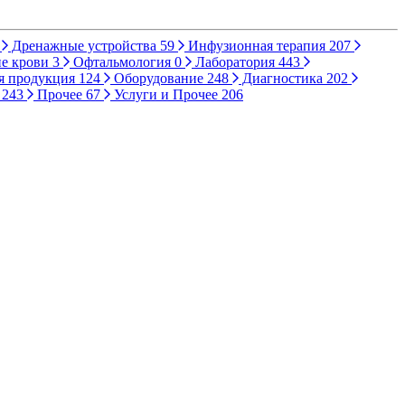
Дренажные устройства
59
Инфузионная терапия
207
е крови
3
Офтальмология
0
Лаборатория
443
я продукция
124
Оборудование
248
Диагностика
202
ы
243
Прочее
67
Услуги и Прочее
206