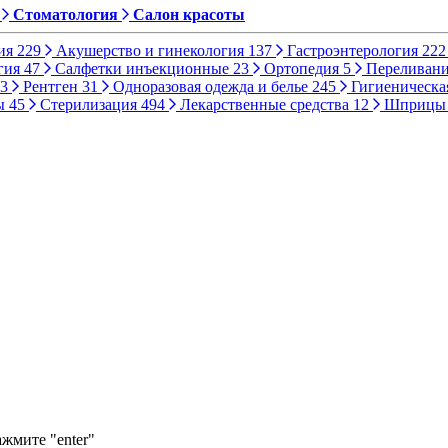
Стоматология
Салон красоты
ия
229
Акушерство и гинекология
137
Гастроэнтерология
222
гия
47
Салфетки инъекционные
23
Ортопедия
5
Переливани
3
Рентген
31
Одноразовая одежда и белье
245
Гигиеническа
ы
45
Стерилизация
494
Лекарственные средства
12
Шприц
ажмите "enter"