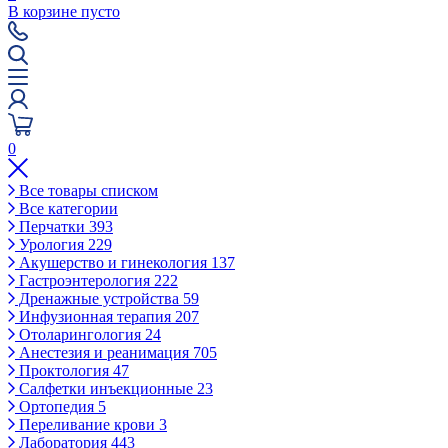
В корзине пусто
0
Все товары списком
Все категории
Перчатки
393
Урология
229
Акушерство и гинекология
137
Гастроэнтерология
222
Дренажные устройства
59
Инфузионная терапия
207
Отоларингология
24
Анестезия и реанимация
705
Проктология
47
Салфетки инъекционные
23
Ортопедия
5
Переливание крови
3
Лаборатория
443