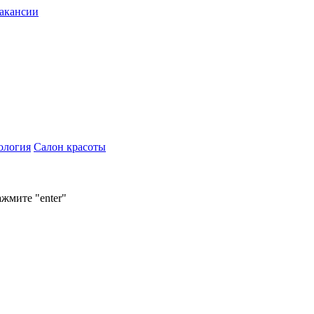
акансии
ология
Салон красоты
ажмите "enter"