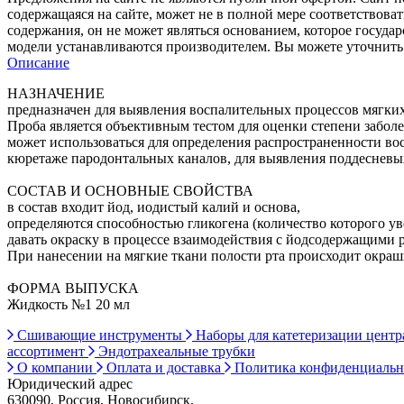
содержащаяся на сайте, может не в полной мере соответствоват
содержания, он не может являться основанием, которое госуда
модели устанавливаются производителем. Вы можете уточнить 
Описание
НАЗНАЧЕНИЕ
предназначен для выявления воспалительных процессов мягких
Проба является объективным тестом для оценки степени забол
может использоваться для определения распространенности во
кюретаже пародонтальных каналов, для выявления поддесневы
СОСТАВ И ОСНОВНЫЕ СВОЙСТВА
в состав входит йод, иодистый калий и основа,
определяются способностью гликогена (количество которого у
давать окраску в процессе взаимодействия с йодсодержащими 
При нанесении на мягкие ткани полости рта происходит окраш
ФОРМА ВЫПУСКА
Жидкость №1 20 мл
Сшивающие инструменты
Наборы для катетеризации цент
ассортимент
Эндотрахеальные трубки
О компании
Оплата и доставка
Политика конфиденциаль
Юридический адрес
630090, Россия, Новосибирск,