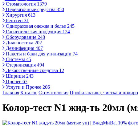
Стоматология
1379
Перевязочные средства
350
Хирургия
613
Рентген
31
Одноразовая одежда и белье
245
Гигиеническая продукция
124
Оборудование
248
Диагностика
202
Дезинфекция
407
Пакеты и баки для утилизации
74
Системы
45
Стерилизация
494
Лекарственные средства
12
Шприцы
243
Прочее
67
Услуги и Прочее
206
Главная
Каталог
Стоматология
Профилактика, чистка и полиро
Колор-тест N1 жид-ть 20мл (