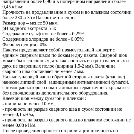
направлении более 0,90 и в поперечном направлении более
0,45 кН/м;
Прочность на продавливание в сухом и во влажном состоянии
более 230 и 35 кПа соответственно;
Размер пор – менее 50 мкм;
рН водного экстракта 5-8;
Содержание сульфатов не более - 0,25%;
Содержание хлоридов не более - 0,05%;
Флюоресценция - 0%.
Пакеты представляют собой прямоугольный конверт с
единым сварным швом по бокам и дну пакета. Сварной шов
может быть сплошным, а также состоять из трех сваренных и
двух не сваренных полос (ширина 1,5-2 мм). Величина
сварного шва составляет не менее 7 мм.
На выступающей части обратной стороны пакета (клапане)
нанесен липкий слой, защищенный антиадгезивной бумагой,
с помощью которого пакеты должны герметично закрываться
без использования дополнительного оборудования.
Клеевой шов между бумагой и пленкой :
- ширина не менее 10 мм,
- прочность на разрыв сварного шва в сухом состоянии не
менее 0,1 кН/м,
- прочность на разрыв сварного шва во влажном состоянии не
менее 0,08 кН/м.
После проведения процесса стерилизации прочность на