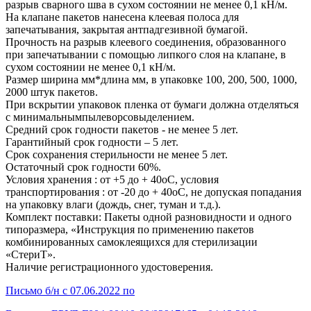
разрыв сварного шва в сухом состоянии не менее 0,1 кН/м.
На клапане пакетов нанесена клеевая полоса для
запечатывания, закрытая антпадгезивной бумагой.
Прочность на разрыв клеевого соединения, образованного
при запечатывании с помощью липкого слоя на клапане, в
сухом состоянии не менее 0,1 кН/м.
Размер ширина мм*длина мм, в упаковке 100, 200, 500, 1000,
2000 штук пакетов.
При вскрытии упаковок пленка от бумаги должна отделяться
с минимальнымпылеворсовыделением.
Средний срок годности пакетов - не менее 5 лет.
Гарантийный срок годности – 5 лет.
Срок сохранения стерильности не менее 5 лет.
Остаточный срок годности 60%.
Условия хранения : от +5 до + 40оС, условия
транспортирования : от -20 до + 40оС, не допуская попадания
на упаковку влаги (дождь, снег, туман и т.д.).
Комплект поставки: Пакеты одной разновидности и одного
типоразмера, «Инструкция по применению пакетов
комбинированных самоклеящихся для стерилизации
«СтериТ».
Наличие регистрационного удостоверения.
Письмо б/н с 07.06.2022 по