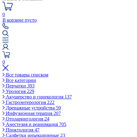
0
В корзине пусто
0
Все товары списком
Все категории
Перчатки
393
Урология
229
Акушерство и гинекология
137
Гастроэнтерология
222
Дренажные устройства
59
Инфузионная терапия
207
Отоларингология
24
Анестезия и реанимация
705
Проктология
47
Салфетки инъекционные
23