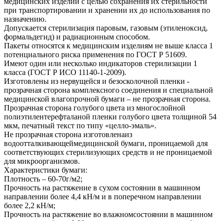
медицинских изделий с целью сохранения их стерильности
при транспортировании и хранении их до использования по
назначению.
Допускается стерилизация паровым, газовым (этиленоксид,
формальдегид) и радиационным способом.
Пакеты относятся к медицинским изделиям не выше класса 1
потенциального риска применения по ГОСТ Р 51609.
Имеют один или несколько индикаторов стерилизации 1
класса (ГОСТ Р ИСО 11140-1-2009).
Изготовлены из нервущейся и безосколочной пленки -
прозрачная сторона комплексного соединения и специальной
медицинской влагопрочной бумаги – не прозрачная сторона.
Прозрачная сторона голубого цвета из многослойной
полиэтилентерефталаной пленки голубого цвета толщиной 54
мкм, печатный текст по типу «целло-эмаль».
Не прозрачная сторона изготовленаиз
водоотталкивающеймедицинской бумаги, проницаемой для
соответствующих стерилизующих средств и не проницаемой
для микроорганизмов.
Характеристики бумаги:
Плотность – 60-70г/м2;
Прочность на растяжение в сухом состоянии в машинном
направлении более 4,4 кН/м и в поперечном направлении
более 2,2 кН/м;
Прочность на растяжение во влажномсостоянии в машинном