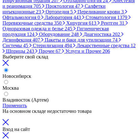
Инфузионная терапия
207
Отоларингология
24
Анестезия
и реанимация
705
Проктология
47
Салфетки
инъекционные
23
Ортопедия
5
Переливание крови
3
Офтальмология
0
Лаборатория
443
Стоматология
1379
Перевязочные средства
350
Хирургия
613
Рентген
31
Одноразовая одежда и белье
245
Гигиеническая
продукция
124
Оборудование
248
Диагностика
202
Дезинфекция
407
Пакеты и баки для утилизации
74
Системы
45
Стерилизация
494
Лекарственные средства
12
Шприцы
243
Прочее
67
Услуги и Прочее
206
Выберите свой склад
Новосибирск
Москва
Владивосток (Артем)
Применить
На основном складе недостаточно товара
Вход на сайт