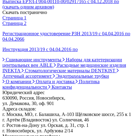
Выписка ЕРУЛ-Г004-00110-00/02917165 с 04.12.2018 по
(скачать одним архивом)
Скачать постранично
Страница 1
Страница 2
Регистрационное удостоверение РЗН 2013/19 с 04.04.2016 по
04.04.2066
Инструкция 2013/19 с 04.04.2016 по
Сшивающие инструменты
Наборы для катетеризации
центральных вен ABLE
Расходные медицинские изделия
INEKTA
Стоматологические материалы DENTKIST
Аптечный ассортимент
Эндотрахеальные трубки
О компании
Оплата и доставка
Политика
конфиденциальности
Контакты
Юридический адрес
630090, Россия, Новосибирск,
ул. Демакова, 30, оф. 901
Адреса складов:
г. Москва, МО, г. Балашиха, А-103 Щёлковское шоссе, 255 к 1
г. Артём (Владивосток) ул. Солнечная, 46
г. Ростов-на-Дону ул. Орская, д. 31, стр. 1
г. Новосибирск, ул. Арбузова 2/14