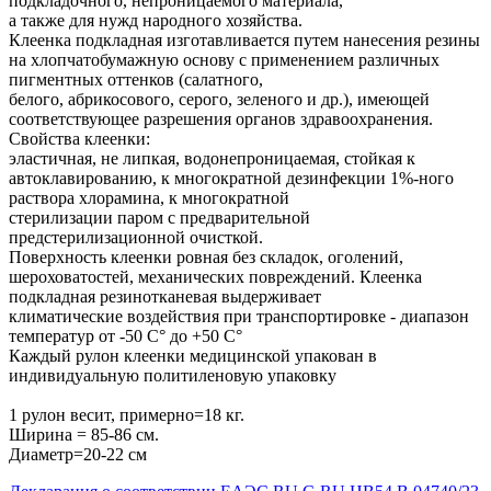
подкладочного, непроницаемого материала,
а также для нужд народного хозяйства.
Клеенка подкладная изготавливается путем нанесения резины
на хлопчатобумажную основу с применением различных
пигментных оттенков (салатного,
белого, абрикосового, серого, зеленого и др.), имеющей
соответствующее разрешения органов здравоохранения.
Свойства клеенки:
эластичная, не липкая, водонепроницаемая, стойкая к
автоклавированию, к многократной дезинфекции 1%-ного
раствора хлорамина, к многократной
стерилизации паром с предварительной
предстерилизационной очисткой.
Поверхность клеенки ровная без складок, оголений,
шероховатостей, механических повреждений. Клеенка
подкладная резинотканевая выдерживает
климатические воздействия при транспортировке - диапазон
температур от -50 С° до +50 С°
Каждый рулон клеенки медицинской упакован в
индивидуальную политиленовую упаковку
1 рулон весит, примерно=18 кг.
Ширина = 85-86 см.
Диаметр=20-22 см