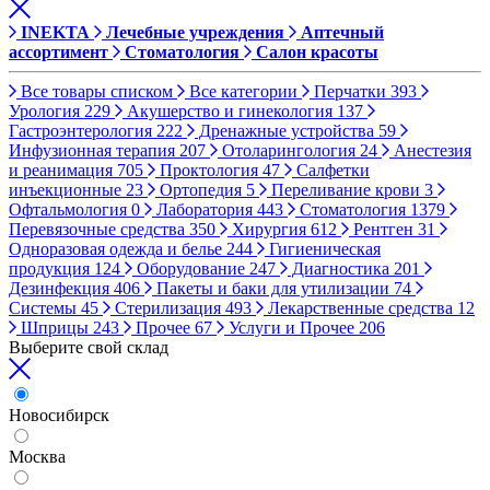
INEKTA
Лечебные учреждения
Аптечный
ассортимент
Стоматология
Салон красоты
Все товары списком
Все категории
Перчатки
393
Урология
229
Акушерство и гинекология
137
Гастроэнтерология
222
Дренажные устройства
59
Инфузионная терапия
207
Отоларингология
24
Анестезия
и реанимация
705
Проктология
47
Салфетки
инъекционные
23
Ортопедия
5
Переливание крови
3
Офтальмология
0
Лаборатория
443
Стоматология
1379
Перевязочные средства
350
Хирургия
612
Рентген
31
Одноразовая одежда и белье
244
Гигиеническая
продукция
124
Оборудование
247
Диагностика
201
Дезинфекция
406
Пакеты и баки для утилизации
74
Системы
45
Стерилизация
493
Лекарственные средства
12
Шприцы
243
Прочее
67
Услуги и Прочее
206
Выберите свой склад
Новосибирск
Москва