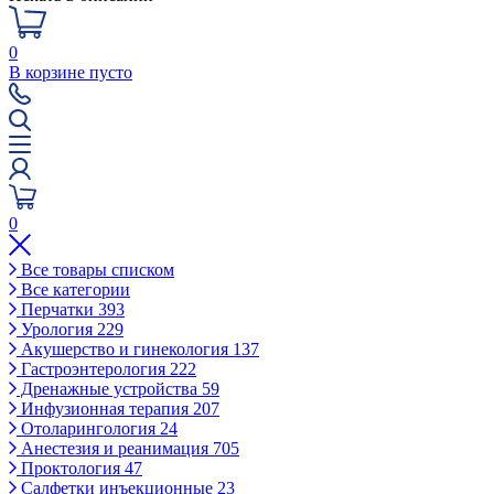
0
В корзине пусто
0
Все товары списком
Все категории
Перчатки
393
Урология
229
Акушерство и гинекология
137
Гастроэнтерология
222
Дренажные устройства
59
Инфузионная терапия
207
Отоларингология
24
Анестезия и реанимация
705
Проктология
47
Салфетки инъекционные
23