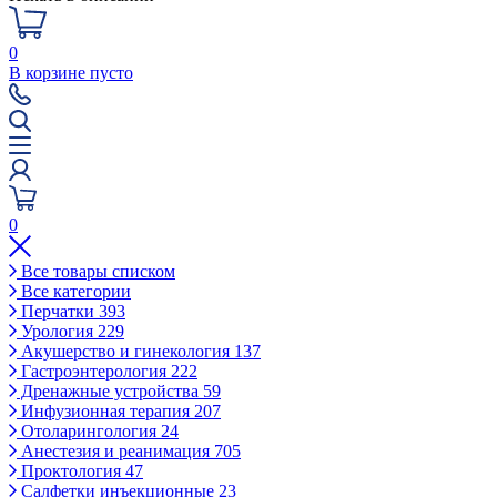
0
В корзине пусто
0
Все товары списком
Все категории
Перчатки
393
Урология
229
Акушерство и гинекология
137
Гастроэнтерология
222
Дренажные устройства
59
Инфузионная терапия
207
Отоларингология
24
Анестезия и реанимация
705
Проктология
47
Салфетки инъекционные
23