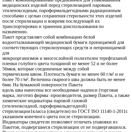
медицинских изделий перед стерилизацией паровым,
этиленоксидным, пароформальдегидными радиационным
способами с целью сохранения стерильности этих изделий
после стерилизации и вовремя последующей их
транспортировки и хранения доиспользования по
назначению.
Пакет представляет собой комбинацию белой
водоотталкивающей медицинской бумаги проницаемой для
соответствующих стерилизующих средств и непроницаемой
для
микроорганизмов и многослойной полиэтилен терефталаной
пленки голубого цвета толщиной не менее 52 и не более
56мкм, которые соединенные между собой
термическим швом. Плотность бумаги не менее 60 г/м² и не
более 70 г/м². Величина сварного шва должна быть не менее
6мм. На бумажной поверхности Пакета
вдоль шва нанесены все необходимые надписи (торговая
марка, логотип фирмы -производителя, размер Пакета, а также
химические индикаторы паровой газовой
(этиленоксидной, пароформальдегидной)
стерилизации1класса (свидетели) по ГОСТ ISO 11140-1-2011с
указанием конечного цвета после стерилизации.
Индикаторы свидетели позволяют отличать упаковки из
Пакетов, подвергшиеся стерилизации от не подвергавшихся.