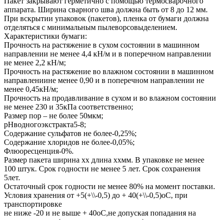
Пакет закрывают герметично с помощью термосварочного
аппарата. Ширина сварного шва должна быть от 8 до 12 мм.
При вскрытии упаковок (пакетов), пленка от бумаги должна
отделяться с минимальным пылеворсовыделением.
Характеристики бумаги:
Прочность на растяжение в сухом состоянии в машинном
направлении не менее 4,4 кН/м и в поперечном направлении
не менее 2,2 кН/м;
Прочность на растяжение во влажном состоянии в машинном
направлениине менее 0,90 и в поперечном направлении не
менее 0,45кН/м;
Прочность на продавливание в сухом и во влажном состоянии
не менее 230 и 35кПа соответственно;
Размер пор – не более 50мкм;
рНводногоэкстракта5-8;
Содержание сульфатов не более-0,25%;
Содержание хлоридов не более-0,05%;
Флюоресценция-0%.
Размер пакета ширина хх длина ххмм. В упаковке не менее
100 штук. Срок годности не менее 5 лет. Срок сохранения
5лет.
Остаточный срок годности не менее 80% на момент поставки.
Условия хранения от +5(+\\-0,5) до + 40(+\\-0,5)оС, при
транспортировке
не ниже -20 и не выше + 40оС,не допуская попадания на