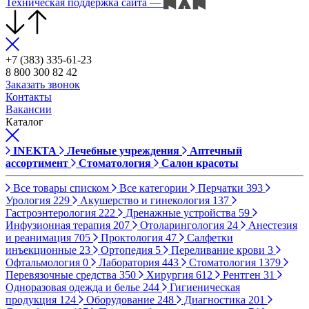
Техническая поддержка сайта
—
+7 (383) 335-61-23
8 800 300 82 42
Заказать звонок
Контакты
Вакансии
Каталог
INEKTA
Лечебные учреждения
Аптечный
ассортимент
Стоматология
Салон красоты
Все товары списком
Все категории
Перчатки
393
Урология
229
Акушерство и гинекология
137
Гастроэнтерология
222
Дренажные устройства
59
Инфузионная терапия
207
Отоларингология
24
Анестезия
и реанимация
705
Проктология
47
Салфетки
инъекционные
23
Ортопедия
5
Переливание крови
3
Офтальмология
0
Лаборатория
443
Стоматология
1379
Перевязочные средства
350
Хирургия
612
Рентген
31
Одноразовая одежда и белье
244
Гигиеническая
продукция
124
Оборудование
248
Диагностика
201