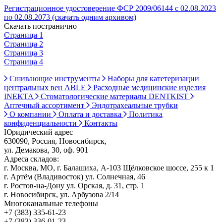
Регистрационное удостоверение ФСР 2009/06144 с 02.08.2023
по 02.08.2073 (скачать одним архивом)
Скачать постранично
Страница 1
Страница 2
Страница 3
Страница 4
Сшивающие инструменты
Наборы для катетеризации
центральных вен ABLE
Расходные медицинские изделия
INEKTA
Стоматологические материалы DENTKIST
Аптечный ассортимент
Эндотрахеальные трубки
О компании
Оплата и доставка
Политика
конфиденциальности
Контакты
Юридический адрес
630090, Россия, Новосибирск,
ул. Демакова, 30, оф. 901
Адреса складов:
г. Москва, МО, г. Балашиха, А-103 Щёлковское шоссе, 255 к 1
г. Артём (Владивосток) ул. Солнечная, 46
г. Ростов-на-Дону ул. Орская, д. 31, стр. 1
г. Новосибирск, ул. Арбузова 2/14
Многоканальные телефоны
+7 (383) 335-61-23
+7 (383) 336-01-23