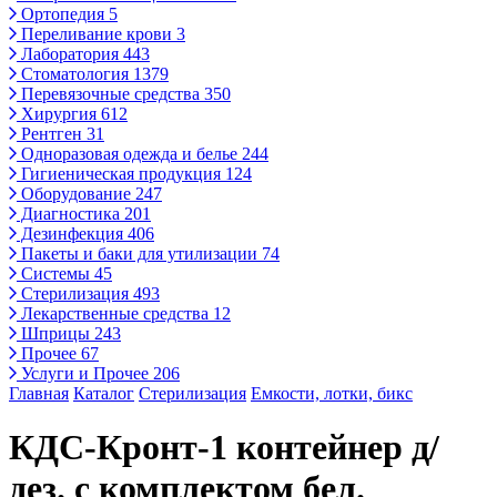
Ортопедия
5
Переливание крови
3
Лаборатория
443
Стоматология
1379
Перевязочные средства
350
Хирургия
612
Рентген
31
Одноразовая одежда и белье
244
Гигиеническая продукция
124
Оборудование
247
Диагностика
201
Дезинфекция
406
Пакеты и баки для утилизации
74
Системы
45
Стерилизация
493
Лекарственные средства
12
Шприцы
243
Прочее
67
Услуги и Прочее
206
Главная
Каталог
Стерилизация
Емкости, лотки, бикс
КДС-Кронт-1 контейнер д/
дез. с комплектом бел.