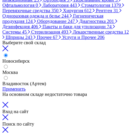
Офтальмология
0
Лаборатория
443
Стоматология
1379
Перевязочные средства
350
Хирургия
612
Рентген
31
Одноразовая одежда и белье
244
Гигиеническая
продукция
124
Оборудование
247
Диагностика
201
Дезинфекция
406
Пакеты и баки для утилизации
74
Системы
45
Стерилизация
493
Лекарственные средства
12
Шприцы
243
Прочее
67
Услуги и Прочее
206
Выберите свой склад
Новосибирск
Москва
Владивосток (Артем)
Применить
На основном складе недостаточно товара
Вход на сайт
Поиск по сайту