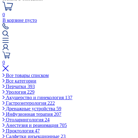
0
В корзине пусто
0
Все товары списком
Все категории
Перчатки
393
Урология
229
Акушерство и гинекология
137
Гастроэнтерология
222
Дренажные устройства
59
Инфузионная терапия
207
Отоларингология
24
Анестезия и реанимация
705
Проктология
47
Салфетки инъекционные
23