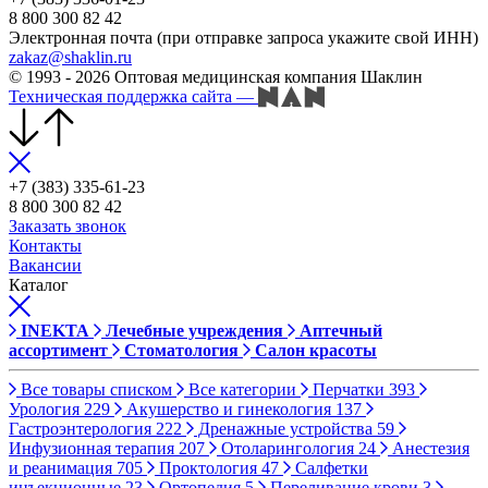
8 800 300 82 42
Электронная почта (при отправке запроса укажите свой ИНН)
zakaz@shaklin.ru
© 1993 - 2026 Оптовая медицинская компания Шаклин
Техническая поддержка сайта
—
+7 (383) 335-61-23
8 800 300 82 42
Заказать звонок
Контакты
Вакансии
Каталог
INEKTA
Лечебные учреждения
Аптечный
ассортимент
Стоматология
Салон красоты
Все товары списком
Все категории
Перчатки
393
Урология
229
Акушерство и гинекология
137
Гастроэнтерология
222
Дренажные устройства
59
Инфузионная терапия
207
Отоларингология
24
Анестезия
и реанимация
705
Проктология
47
Салфетки
инъекционные
23
Ортопедия
5
Переливание крови
3