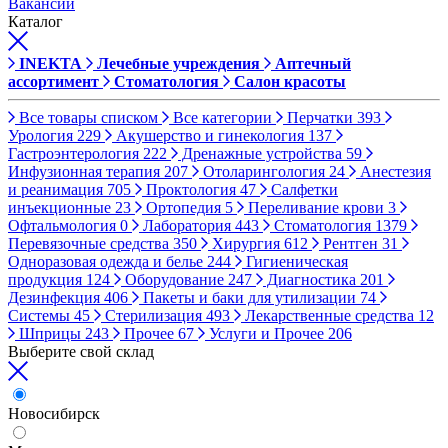
Вакансии
Каталог
INEKTA
Лечебные учреждения
Аптечный
ассортимент
Стоматология
Салон красоты
Все товары списком
Все категории
Перчатки
393
Урология
229
Акушерство и гинекология
137
Гастроэнтерология
222
Дренажные устройства
59
Инфузионная терапия
207
Отоларингология
24
Анестезия
и реанимация
705
Проктология
47
Салфетки
инъекционные
23
Ортопедия
5
Переливание крови
3
Офтальмология
0
Лаборатория
443
Стоматология
1379
Перевязочные средства
350
Хирургия
612
Рентген
31
Одноразовая одежда и белье
244
Гигиеническая
продукция
124
Оборудование
247
Диагностика
201
Дезинфекция
406
Пакеты и баки для утилизации
74
Системы
45
Стерилизация
493
Лекарственные средства
12
Шприцы
243
Прочее
67
Услуги и Прочее
206
Выберите свой склад
Новосибирск