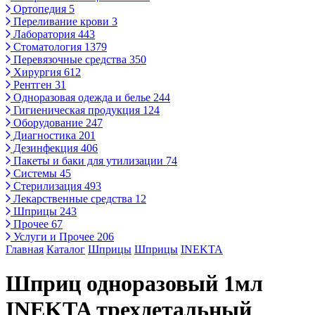
Ортопедия
5
Переливание крови
3
Лаборатория
443
Стоматология
1379
Перевязочные средства
350
Хирургия
612
Рентген
31
Одноразовая одежда и белье
244
Гигиеническая продукция
124
Оборудование
247
Диагностика
201
Дезинфекция
406
Пакеты и баки для утилизации
74
Системы
45
Стерилизация
493
Лекарственные средства
12
Шприцы
243
Прочее
67
Услуги и Прочее
206
Главная
Каталог
Шприцы
Шприцы
INEKTA
Шприц одноразовый 1мл
INEKTA трехдетальный