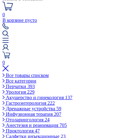
0
В корзине пусто
0
Все товары списком
Все категории
Перчатки
393
Урология
229
Акушерство и гинекология
137
Гастроэнтерология
222
Дренажные устройства
59
Инфузионная терапия
207
Отоларингология
24
Анестезия и реанимация
705
Проктология
47
Салфетки инъекционные
23