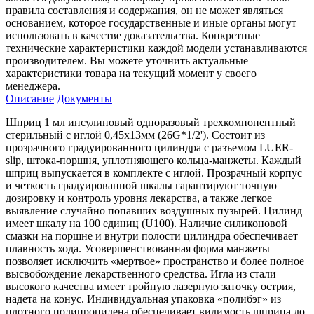
правила составления и содержания, он не может являться
основанием, которое государственные и иные органы могут
использовать в качестве доказательства. Конкретные
технические характеристики каждой модели устанавливаются
производителем. Вы можете уточнить актуальные
характеристики товара на текущий момент у своего
менеджера.
Описание
Документы
Шприц 1 мл инсулиновый одноразовый трехкомпонентный
стерильный с иглой 0,45х13мм (26G*1/2'). Состоит из
прозрачного градуированного цилиндра с разъемом LUER-
slip, штока-поршня, уплотняющего кольца-манжеты. Каждый
шприц выпускается в комплекте с иглой. Прозрачный корпус
и четкость градуированной шкалы гарантируют точную
дозировку и контроль уровня лекарства, а также легкое
выявление случайно попавших воздушных пузырей. Цилинд
имеет шкалу на 100 единиц (U100). Наличие силиконовой
смазки на поршне и внутри полости цилиндра обеспечивает
плавность хода. Усовершенствованная форма манжеты
позволяет исключить «мертвое» пространство и более полное
высвобождение лекарственного средства. Игла из стали
высокого качества имеет тройную лазерную заточку острия,
надета на конус. Индивидуальная упаковка «полибэг» из
плотного полипропилена обеспечивает видимость шприца до