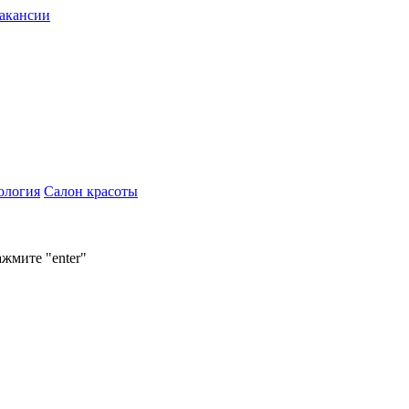
акансии
ология
Салон красоты
ажмите "enter"