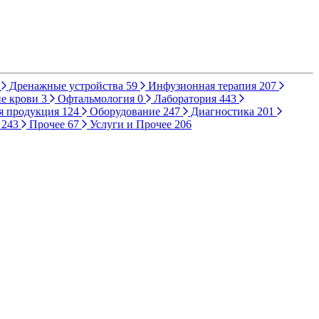
Дренажные устройства
59
Инфузионная терапия
207
е крови
3
Офтальмология
0
Лаборатория
443
я продукция
124
Оборудование
247
Диагностика
201
ы
243
Прочее
67
Услуги и Прочее
206