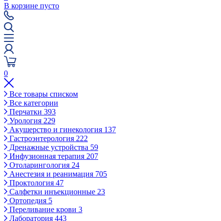
В корзине пусто
0
Все товары списком
Все категории
Перчатки
393
Урология
229
Акушерство и гинекология
137
Гастроэнтерология
222
Дренажные устройства
59
Инфузионная терапия
207
Отоларингология
24
Анестезия и реанимация
705
Проктология
47
Салфетки инъекционные
23
Ортопедия
5
Переливание крови
3
Лаборатория
443