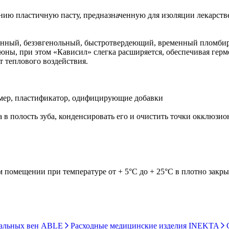
нию пластичную пасту, предназначенную для изоляции лекарств
лянный, безэвгенольный, быстротвердеющий, временный пломби
люны, при этом «Кависил» слегка расширяется, обеспечивая гер
т теплового воздействия.
лимер, пластификатор, одифицирующие добавки
в полость зуба, конденсировать его и очистить точки окклюзио
м помещении при температуре от + 5°С до + 25°С в плотно закры
ральных вен ABLE
Расходные медицинские изделия INEKTA
С