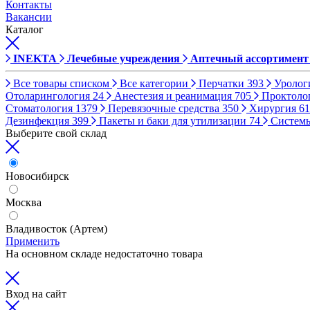
Контакты
Вакансии
Каталог
INEKTA
Лечебные учреждения
Аптечный ассортимент
Все товары списком
Все категории
Перчатки
393
Уролог
Отоларингология
24
Анестезия и реанимация
705
Проктоло
Стоматология
1379
Перевязочные средства
350
Хирургия
61
Дезинфекция
399
Пакеты и баки для утилизации
74
Систем
Выберите свой склад
Новосибирск
Москва
Владивосток (Артем)
Применить
На основном складе недостаточно товара
Вход на сайт