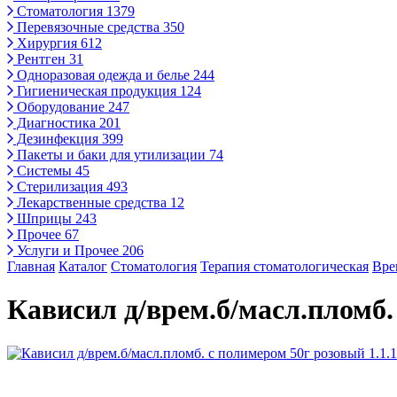
Стоматология
1379
Перевязочные средства
350
Хирургия
612
Рентген
31
Одноразовая одежда и белье
244
Гигиеническая продукция
124
Оборудование
247
Диагностика
201
Дезинфекция
399
Пакеты и баки для утилизации
74
Системы
45
Стерилизация
493
Лекарственные средства
12
Шприцы
243
Прочее
67
Услуги и Прочее
206
Главная
Каталог
Стоматология
Терапия стоматологическая
Вре
Кависил д/врем.б/масл.пломб. 