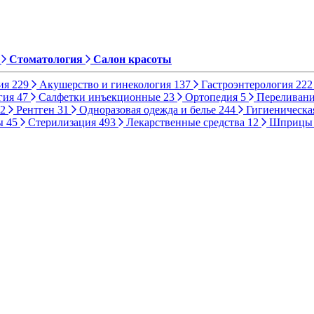
Стоматология
Салон красоты
ия
229
Акушерство и гинекология
137
Гастроэнтерология
222
гия
47
Салфетки инъекционные
23
Ортопедия
5
Переливани
2
Рентген
31
Одноразовая одежда и белье
244
Гигиеническа
ы
45
Стерилизация
493
Лекарственные средства
12
Шприц