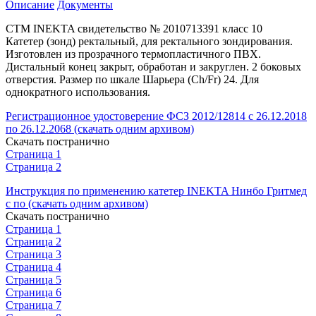
Описание
Документы
СТМ INEKTA свидетельство № 2010713391 класс 10
Катетер (зонд) ректальный, для ректального зондирования.
Изготовлен из прозрачного термопластичного ПВХ.
Дистальный конец закрыт, обработан и закруглен. 2 боковых
отверстия. Размер по шкале Шарьера (Ch/Fr) 24. Для
однократного использования.
Регистрационное удостоверение ФСЗ 2012/12814 с 26.12.2018
по 26.12.2068 (скачать одним архивом)
Скачать постранично
Страница 1
Страница 2
Инструкция по применению катетер INEKTA Нинбо Гритмед
с по (скачать одним архивом)
Скачать постранично
Страница 1
Страница 2
Страница 3
Страница 4
Страница 5
Страница 6
Страница 7