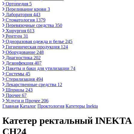
Ортопедия
5
Переливание крови
3
Лаборатория
443
Стоматология
1379
Перевязочные средства
350
Хирургия
613
Рентген
31
Одноразовая одежда и белье
245
Гигиеническая продукция
124
Оборудование
248
Диагностика
202
Дезинфекция
407
Пакеты и баки для утилизации
74
Системы
45
Стерилизация
494
Лекарственные средства
12
Шприцы
243
Прочее
67
Услуги и Прочее
206
Главная
Каталог
Проктология
Катетеры Inekta
Катетер ректальный INEKTA
CH24