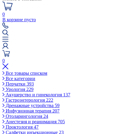
0
В корзине пусто
0
Все товары списком
Все категории
Перчатки
393
Урология
229
Акушерство и гинекология
137
Гастроэнтерология
222
Дренажные устройства
59
Инфузионная терапия
207
Отоларингология
24
Анестезия и реанимация
705
Проктология
47
Салфетки инъекционные
23