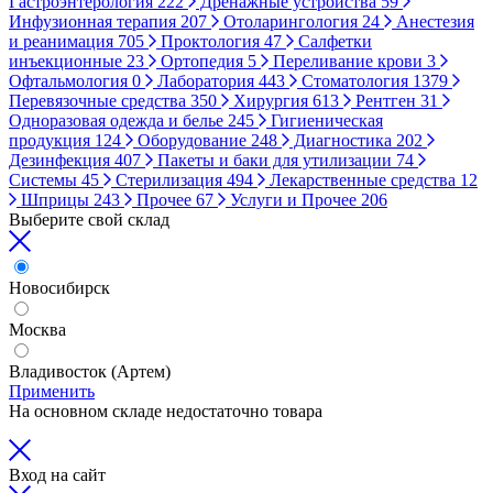
Гастроэнтерология
222
Дренажные устройства
59
Инфузионная терапия
207
Отоларингология
24
Анестезия
и реанимация
705
Проктология
47
Салфетки
инъекционные
23
Ортопедия
5
Переливание крови
3
Офтальмология
0
Лаборатория
443
Стоматология
1379
Перевязочные средства
350
Хирургия
613
Рентген
31
Одноразовая одежда и белье
245
Гигиеническая
продукция
124
Оборудование
248
Диагностика
202
Дезинфекция
407
Пакеты и баки для утилизации
74
Системы
45
Стерилизация
494
Лекарственные средства
12
Шприцы
243
Прочее
67
Услуги и Прочее
206
Выберите свой склад
Новосибирск
Москва
Владивосток (Артем)
Применить
На основном складе недостаточно товара
Вход на сайт