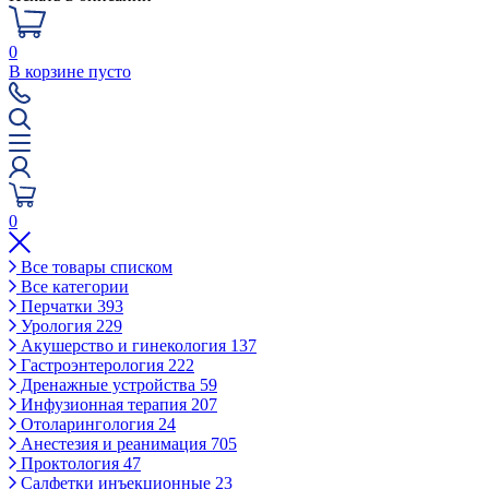
0
В корзине пусто
0
Все товары списком
Все категории
Перчатки
393
Урология
229
Акушерство и гинекология
137
Гастроэнтерология
222
Дренажные устройства
59
Инфузионная терапия
207
Отоларингология
24
Анестезия и реанимация
705
Проктология
47
Салфетки инъекционные
23