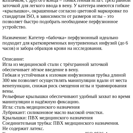
колпачком, с другого конца – тонкостенная игла с трехгранной
заточкой для легкого ввода в вену. У катетера имеются гибкие
«крылышки», окрашенные согласно цветовой маркировке по
стандартам ISO, в зависимости от размеров иглы – это
позволяет быстро подобрать необходимое перфузионное
устройство.
Назначение: Катетер «бабочка» перфузионный идеально
подходит для кратковременных внутривенных инфузий (до 6
часов) и забора образцов крови на исследования.
Описание:
Игла из медицинской стали с трёхгранной заточкой
обеспечивает лёгкое введение в вену.
Гибкая и устойчивая к изломам инфузионная трубка длиной
300 мм позволяет осуществлять манипуляции вдали от места
венепункции, снижая риск смещения иглы и травмирования
вены.
Рельефные крылышки обеспечивают удобный захват во время
манипуляции и надёжную фиксацию.
Игла: стaль медицинского назначения
Лубрикант: силиконовое масло высокой очистки.
Крылышки: ПВХ медицинского назначения
Соединительная трубка: ПВХ медицинского назначения.
Не содержит латекс.