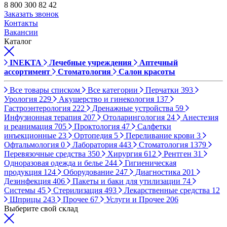
8 800 300 82 42
Заказать звонок
Контакты
Вакансии
Каталог
INEKTA
Лечебные учреждения
Аптечный
ассортимент
Стоматология
Салон красоты
Все товары списком
Все категории
Перчатки
393
Урология
229
Акушерство и гинекология
137
Гастроэнтерология
222
Дренажные устройства
59
Инфузионная терапия
207
Отоларингология
24
Анестезия
и реанимация
705
Проктология
47
Салфетки
инъекционные
23
Ортопедия
5
Переливание крови
3
Офтальмология
0
Лаборатория
443
Стоматология
1379
Перевязочные средства
350
Хирургия
612
Рентген
31
Одноразовая одежда и белье
244
Гигиеническая
продукция
124
Оборудование
247
Диагностика
201
Дезинфекция
406
Пакеты и баки для утилизации
74
Системы
45
Стерилизация
493
Лекарственные средства
12
Шприцы
243
Прочее
67
Услуги и Прочее
206
Выберите свой склад