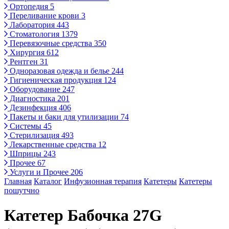
Ортопедия
5
Переливание крови
3
Лаборатория
443
Стоматология
1379
Перевязочные средства
350
Хирургия
612
Рентген
31
Одноразовая одежда и белье
244
Гигиеническая продукция
124
Оборудование
247
Диагностика
201
Дезинфекция
406
Пакеты и баки для утилизации
74
Системы
45
Стерилизация
493
Лекарственные средства
12
Шприцы
243
Прочее
67
Услуги и Прочее
206
Главная
Каталог
Инфузионная терапия
Катетеры
Катетеры
пошутчно
Катетер Бабочка 27G