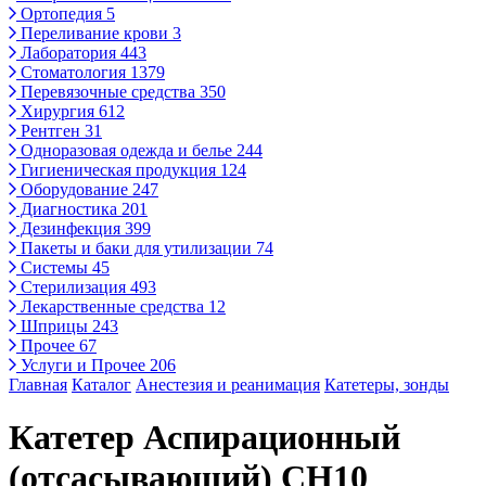
Ортопедия
5
Переливание крови
3
Лаборатория
443
Стоматология
1379
Перевязочные средства
350
Хирургия
612
Рентген
31
Одноразовая одежда и белье
244
Гигиеническая продукция
124
Оборудование
247
Диагностика
201
Дезинфекция
399
Пакеты и баки для утилизации
74
Системы
45
Стерилизация
493
Лекарственные средства
12
Шприцы
243
Прочее
67
Услуги и Прочее
206
Главная
Каталог
Анестезия и реанимация
Катетеры, зонды
Катетер Аспирационный
(отсасывающий) CH10