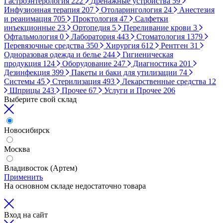
Гастроэнтерология
222
Дренажные устройства
59
Инфузионная терапия
207
Отоларингология
24
Анестезия
и реанимация
705
Проктология
47
Салфетки
инъекционные
23
Ортопедия
5
Переливание крови
3
Офтальмология
0
Лаборатория
443
Стоматология
1379
Перевязочные средства
350
Хирургия
612
Рентген
31
Одноразовая одежда и белье
244
Гигиеническая
продукция
124
Оборудование
247
Диагностика
201
Дезинфекция
399
Пакеты и баки для утилизации
74
Системы
45
Стерилизация
493
Лекарственные средства
12
Шприцы
243
Прочее
67
Услуги и Прочее
206
Выберите свой склад
Новосибирск
Москва
Владивосток (Артем)
Применить
На основном складе недостаточно товара
Вход на сайт