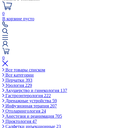
0
В корзине пусто
0
Все товары списком
Все категории
Перчатки
393
Урология
229
Акушерство и гинекология
137
Гастроэнтерология
222
Дренажные устройства
59
Инфузионная терапия
207
Отоларингология
24
Анестезия и реанимация
705
Проктология
47
Салфетки инъекционные
23