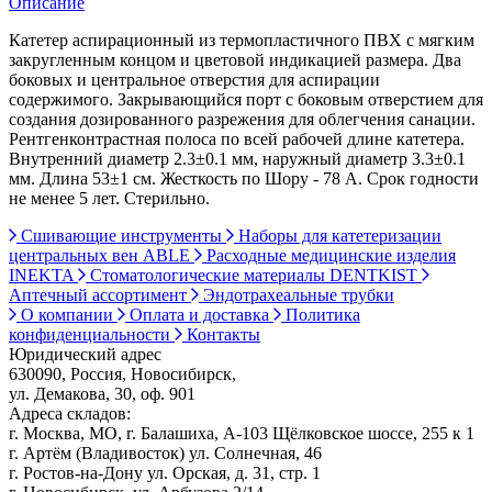
Описание
Катетер аспирационный из термопластичного ПВХ с мягким
закругленным концом и цветовой индикацией размера. Два
боковых и центральное отверстия для аспирации
содержимого. Закрывающийся порт с боковым отверстием для
создания дозированного разрежения для облегчения санации.
Рентгенконтрастная полоса по всей рабочей длине катетера.
Внутренний диаметр 2.3±0.1 мм, наружный диаметр 3.3±0.1
мм. Длина 53±1 см. Жесткость по Шору - 78 А. Срок годности
не менее 5 лет. Стерильно.
Сшивающие инструменты
Наборы для катетеризации
центральных вен ABLE
Расходные медицинские изделия
INEKTA
Стоматологические материалы DENTKIST
Аптечный ассортимент
Эндотрахеальные трубки
О компании
Оплата и доставка
Политика
конфиденциальности
Контакты
Юридический адрес
630090, Россия, Новосибирск,
ул. Демакова, 30, оф. 901
Адреса складов:
г. Москва, МО, г. Балашиха, А-103 Щёлковское шоссе, 255 к 1
г. Артём (Владивосток) ул. Солнечная, 46
г. Ростов-на-Дону ул. Орская, д. 31, стр. 1