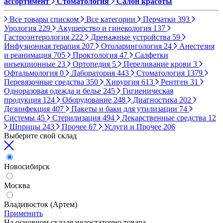
ассортимент
Стоматология
Салон красоты
Все товары списком
Все категории
Перчатки
393
Урология
229
Акушерство и гинекология
137
Гастроэнтерология
222
Дренажные устройства
59
Инфузионная терапия
207
Отоларингология
24
Анестезия
и реанимация
705
Проктология
47
Салфетки
инъекционные
23
Ортопедия
5
Переливание крови
3
Офтальмология
0
Лаборатория
443
Стоматология
1379
Перевязочные средства
350
Хирургия
613
Рентген
31
Одноразовая одежда и белье
245
Гигиеническая
продукция
124
Оборудование
248
Диагностика
202
Дезинфекция
407
Пакеты и баки для утилизации
74
Системы
45
Стерилизация
494
Лекарственные средства
12
Шприцы
243
Прочее
67
Услуги и Прочее
206
Выберите свой склад
Новосибирск
Москва
Владивосток (Артем)
Применить
На основном складе недостаточно товара