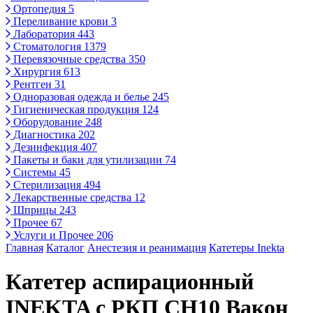
Ортопедия
5
Переливание крови
3
Лаборатория
443
Стоматология
1379
Перевязочные средства
350
Хирургия
613
Рентген
31
Одноразовая одежда и белье
245
Гигиеническая продукция
124
Оборудование
248
Диагностика
202
Дезинфекция
407
Пакеты и баки для утилизации
74
Системы
45
Стерилизация
494
Лекарственные средства
12
Шприцы
243
Прочее
67
Услуги и Прочее
206
Главная
Каталог
Анестезия и реанимация
Катетеры Inekta
Катетер аспирационный
INEKTA с РКП CH10 Вакон