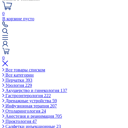
0
В корзине пусто
0
Все товары списком
Все категории
Перчатки
393
Урология
229
Акушерство и гинекология
137
Гастроэнтерология
222
Дренажные устройства
59
Инфузионная терапия
207
Отоларингология
24
Анестезия и реанимация
705
Проктология
47
Салфетки инъекционные
23