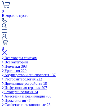
0
В корзине пусто
0
Все товары списком
Все категории
Перчатки
393
Урология
229
Акушерство и гинекология
137
Гастроэнтерология
222
Дренажные устройства
59
Инфузионная терапия
207
Отоларингология
24
Анестезия и реанимация
705
Проктология
47
Салфетки инъекционные
23