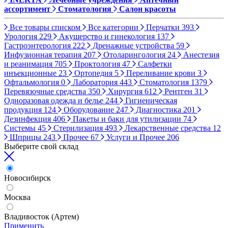
ассортимент
Стоматология
Салон красоты
Все товары списком
Все категории
Перчатки
393
Урология
229
Акушерство и гинекология
137
Гастроэнтерология
222
Дренажные устройства
59
Инфузионная терапия
207
Отоларингология
24
Анестезия
и реанимация
705
Проктология
47
Салфетки
инъекционные
23
Ортопедия
5
Переливание крови
3
Офтальмология
0
Лаборатория
443
Стоматология
1379
Перевязочные средства
350
Хирургия
612
Рентген
31
Одноразовая одежда и белье
244
Гигиеническая
продукция
124
Оборудование
247
Диагностика
201
Дезинфекция
406
Пакеты и баки для утилизации
74
Системы
45
Стерилизация
493
Лекарственные средства
12
Шприцы
243
Прочее
67
Услуги и Прочее
206
Выберите свой склад
Новосибирск
Москва
Владивосток (Артем)
Применить