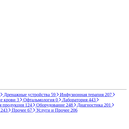
Дренажные устройства
59
Инфузионная терапия
207
е крови
3
Офтальмология
0
Лаборатория
443
я продукция
124
Оборудование
248
Диагностика
201
ы
243
Прочее
67
Услуги и Прочее
206