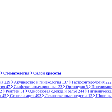
Стоматология
Салон красоты
ия
229
Акушерство и гинекология
137
Гастроэнтерология
222
гия
47
Салфетки инъекционные
23
Ортопедия
5
Переливани
2
Рентген
31
Одноразовая одежда и белье
244
Гигиеническа
ы
45
Стерилизация
493
Лекарственные средства
12
Шприц