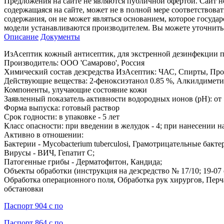
Предложения на сайте не являются публичной офертой. Сайт 
содержащаяся на сайте, может не в полной мере соответствоват
содержания, он не может являться основанием, которое госуда
модели устанавливаются производителем. Вы можете уточнить 
Описание
Документы
ИзАсептик кожный антисептик, для экстренной дезинфекции 
Производитель: ООО 'Самарово', Россия
Химический состав дезсредства ИзАсептик: ЧАС, Спирты, Пр
Действующие вещества: 2-феноксиэтанол 0.85 %, Алкилдимети
Компоненты, улучающие состояние кожи
Заявленный показатель активности водородных ионов (pH): от 5
Форма выпуска: готовый раствор
Срок годности: в упаковке - 5 лет
Класс опасности: при введении в желудок - 4; при нанесении на 
Активно в отношении:
Бактерии - Mycobacterium tuberculosi, Грамотрицательные бакт
Вирусы - ВИЧ, Гепатит С;
Патогенные грибы - Дерматофитон, Кандида;
Объекты обработки (инструкция на дезсредство № 17/10; 19-0
Обработка операционного поля, Обработка рук хирургов, Перча
обстановки
Паспорт 904 с по
Паспорт 864 с по