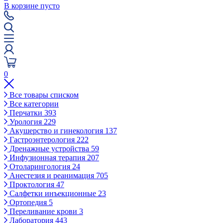
В корзине пусто
0
Все товары списком
Все категории
Перчатки
393
Урология
229
Акушерство и гинекология
137
Гастроэнтерология
222
Дренажные устройства
59
Инфузионная терапия
207
Отоларингология
24
Анестезия и реанимация
705
Проктология
47
Салфетки инъекционные
23
Ортопедия
5
Переливание крови
3
Лаборатория
443