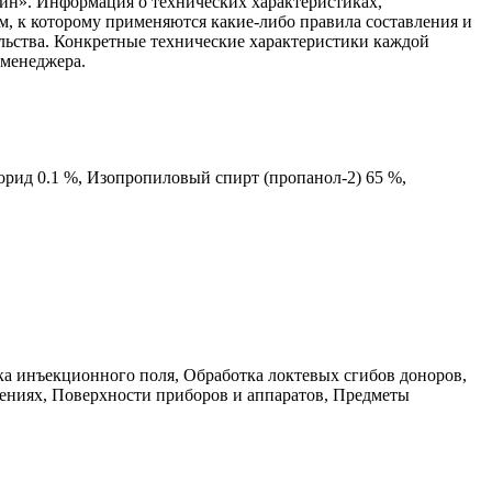
ин». Информация о технических характеристиках,
ом, к которому применяются какие-либо правила составления и
ельства. Конкретные технические характеристики каждой
 менеджера.
ид 0.1 %, Изопропиловый спирт (пропанол-2) 65 %,
ка инъекционного поля, Обработка локтевых сгибов доноров,
ещениях, Поверхности приборов и аппаратов, Предметы