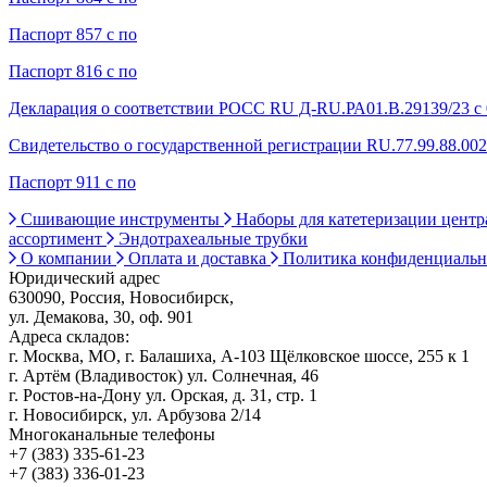
Паспорт 857 с по
Паспорт 816 с по
Декларация о соответствии РОСС RU Д-RU.РА01.В.29139/23 с 0
Свидетельство о государственной регистрации RU.77.99.88.002.
Паспорт 911 с по
Сшивающие инструменты
Наборы для катетеризации цент
ассортимент
Эндотрахеальные трубки
О компании
Оплата и доставка
Политика конфиденциаль
Юридический адрес
630090, Россия, Новосибирск,
ул. Демакова, 30, оф. 901
Адреса складов:
г. Москва, МО, г. Балашиха, А-103 Щёлковское шоссе, 255 к 1
г. Артём (Владивосток) ул. Солнечная, 46
г. Ростов-на-Дону ул. Орская, д. 31, стр. 1
г. Новосибирск, ул. Арбузова 2/14
Многоканальные телефоны
+7 (383) 335-61-23
+7 (383) 336-01-23