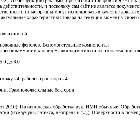
несет в себе функцию рекламы, презентации товаров ООО «Шакл
ь действительности, и поскольку сам сайт не является документ
рственные и иные органы могут использовать в качестве доказат
актуальные характеристики товара на текущий момент у своего
поверхностей
оизводные фенолов, Вспомогательные компоненты
лбензиламмоний хлорид + алкилдиметилэтилбензиламмоний хлор
.0 до 6.0
кожу - 4; рабочего раствора - 4
ерии, Грамположительные бактерии;
7 от 2010): Гигиеническая обработка рук, ИМН обычные, Обработ
тки (из каучука, латекса, неопрена и т.д.), Поверхности в пом