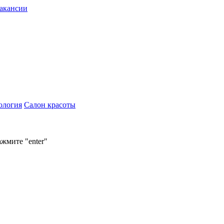
акансии
ология
Салон красоты
ажмите "enter"