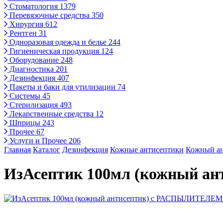
Стоматология
1379
Перевязочные средства
350
Хирургия
612
Рентген
31
Одноразовая одежда и белье
244
Гигиеническая продукция
124
Оборудование
248
Диагностика
201
Дезинфекция
407
Пакеты и баки для утилизации
74
Системы
45
Стерилизация
493
Лекарственные средства
12
Шприцы
243
Прочее
67
Услуги и Прочее
206
Главная
Каталог
Дезинфекция
Кожные антисептики
Кожный ан
ИзАсептик 100мл (кожный 