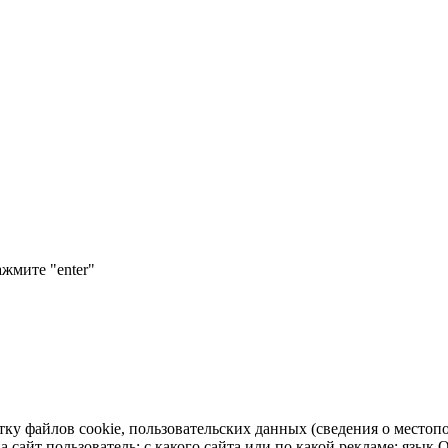
ажмите "enter"
тку файлов cookie, пользовательских данных (сведения о местопо
а сайт пользователь; с какого сайта или по какой рекламе; язык