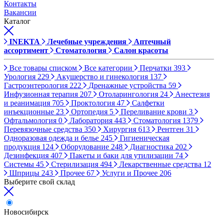
Контакты
Вакансии
Каталог
INEKTA
Лечебные учреждения
Аптечный
ассортимент
Стоматология
Салон красоты
Все товары списком
Все категории
Перчатки
393
Урология
229
Акушерство и гинекология
137
Гастроэнтерология
222
Дренажные устройства
59
Инфузионная терапия
207
Отоларингология
24
Анестезия
и реанимация
705
Проктология
47
Салфетки
инъекционные
23
Ортопедия
5
Переливание крови
3
Офтальмология
0
Лаборатория
443
Стоматология
1379
Перевязочные средства
350
Хирургия
613
Рентген
31
Одноразовая одежда и белье
245
Гигиеническая
продукция
124
Оборудование
248
Диагностика
202
Дезинфекция
407
Пакеты и баки для утилизации
74
Системы
45
Стерилизация
494
Лекарственные средства
12
Шприцы
243
Прочее
67
Услуги и Прочее
206
Выберите свой склад
Новосибирск