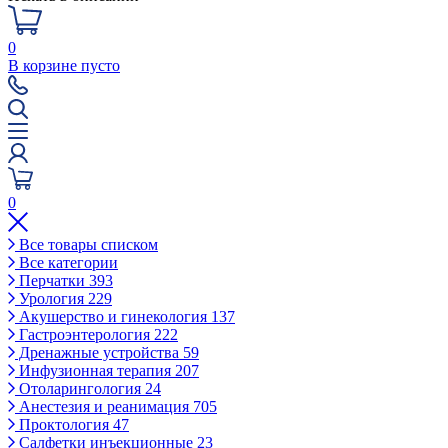
0
В корзине пусто
0
Все товары списком
Все категории
Перчатки
393
Урология
229
Акушерство и гинекология
137
Гастроэнтерология
222
Дренажные устройства
59
Инфузионная терапия
207
Отоларингология
24
Анестезия и реанимация
705
Проктология
47
Салфетки инъекционные
23