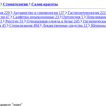
Стоматология
Салон красоты
ия
229
Акушерство и гинекология
137
Гастроэнтерология
222
гия
47
Салфетки инъекционные
23
Ортопедия
5
Переливани
3
Рентген
31
Одноразовая одежда и белье
245
Гигиеническа
ы
45
Стерилизация
494
Лекарственные средства
12
Шприц
ажмите "enter"