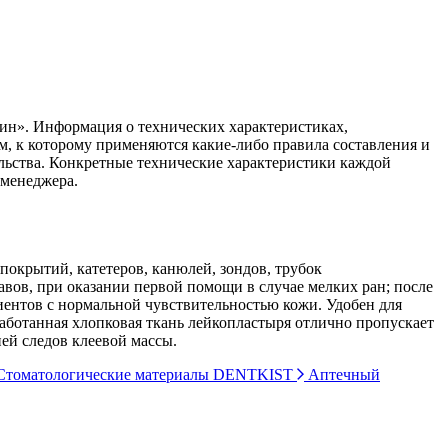
ин». Информация о технических характеристиках,
ом, к которому применяются какие-либо правила составления и
ельства. Конкретные технические характеристики каждой
 менеджера.
окрытий, катетеров, канюлей, зондов, трубок
вов, при оказании первой помощи в случае мелких ран; после
иентов с нормальной чувствительностью кожи. Удобен для
аботанная хлопковая ткань лейкопластыря отлично пропускает
ней следов клеевой массы.
томатологические материалы DENTKIST
Аптечный