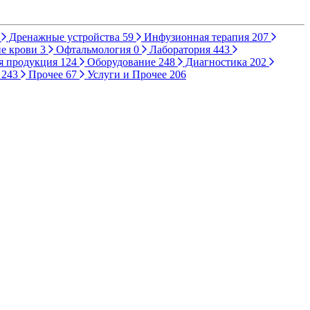
Дренажные устройства
59
Инфузионная терапия
207
е крови
3
Офтальмология
0
Лаборатория
443
я продукция
124
Оборудование
248
Диагностика
202
ы
243
Прочее
67
Услуги и Прочее
206