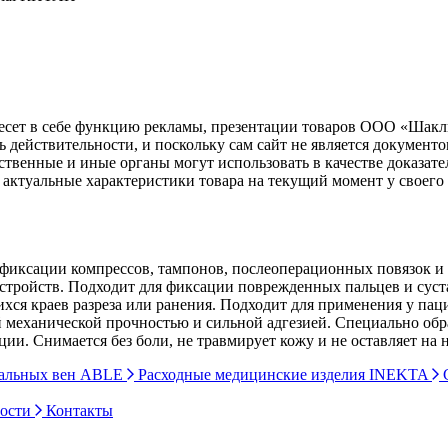
несет в себе функцию рекламы, презентации товаров ООО «Шакл
ь действительности, и поскольку сам сайт не является документ
рственные и иные органы могут использовать в качестве доказат
актуальные характеристики товара на текущий момент у своего
иксации компрессов, тампонов, послеоперационных повязок и п
стройств. Подходит для фиксации поврежденных пальцев и суста
хся краев разреза или ранения. Подходит для применения у пац
 механической прочностью и сильной адгезией. Специально обр
ции. Снимается без боли, не травмирует кожу и не оставляет на 
ральных вен ABLE
Расходные медицинские изделия INEKTA
С
ности
Контакты