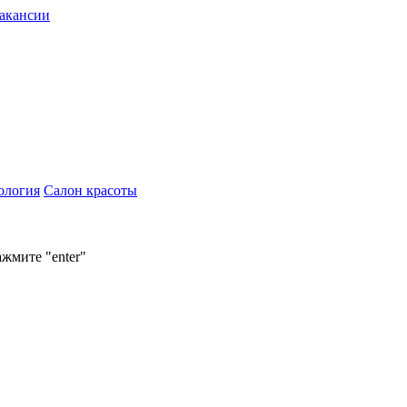
акансии
ология
Салон красоты
ажмите "enter"