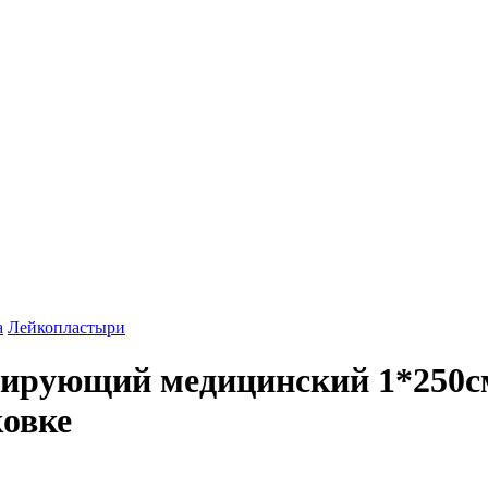
а
Лейкопластыри
рующий медицинский 1*250см
ковке