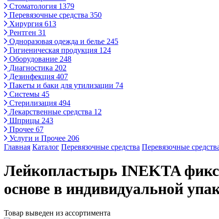
Стоматология
1379
Перевязочные средства
350
Хирургия
613
Рентген
31
Одноразовая одежда и белье
245
Гигиеническая продукция
124
Оборудование
248
Диагностика
202
Дезинфекция
407
Пакеты и баки для утилизации
74
Системы
45
Стерилизация
494
Лекарственные средства
12
Шприцы
243
Прочее
67
Услуги и Прочее
206
Главная
Каталог
Перевязочные средства
Перевязочные средств
Лейкопластырь INEKTA фикси
основе в индивидуальной упа
Товар выведен из ассортимента