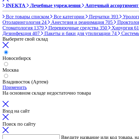
INEKTA
Лечебные учреждения
Аптечный ассортимент
Все товары списком
Все категории
Перчатки
393
Уролог
Отоларингология
24
Анестезия и реанимация
705
Проктоло
Стоматология
1379
Перевязочные средства
350
Хирургия
61
Дезинфекция
407
Пакеты и баки для утилизации
74
Систем
Выберите свой склад
Новосибирск
Москва
Владивосток (Артем)
Применить
На основном складе недостаточно товара
Вход на сайт
Поиск по сайту
Введите название или код товара, н