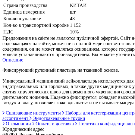
Страна производства
КИТАЙ
Единица измерения
шт
Кол-во в упаковке
48
Кол-во в транспортной коробке
1 152
НДС
10%
Предложения на сайте не являются публичной офертой. Сайт 
содержащаяся на сайте, может не в полной мере соответствоват
содержания, он не может являться основанием, которое госуда
модели устанавливаются производителем. Вы можете уточнить 
Описание
Фиксирующий рулонный пластырь на тканевой основе.
Универсальный медицинский лейкопластырь используется для ф
эндотрахеальных или горловых, а также других медицинских у
снятия хирургических швов для временного укрепления сросши
длительного ношения. Надежно фиксируется, обладает высокой
воздух и влагу, позволяет коже «дышать» и не вызывает мацера
Сшивающие инструменты
Наборы для катетеризации цент
ассортимент
Эндотрахеальные трубки
О компании
Оплата и доставка
Политика конфиденциаль
Юридический адрес
630090, Россия, Новосибирск,