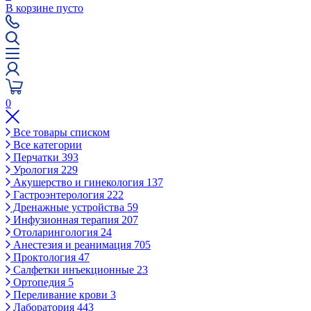
В корзине пусто
0
Все товары списком
Все категории
Перчатки
393
Урология
229
Акушерство и гинекология
137
Гастроэнтерология
222
Дренажные устройства
59
Инфузионная терапия
207
Отоларингология
24
Анестезия и реанимация
705
Проктология
47
Салфетки инъекционные
23
Ортопедия
5
Переливание крови
3
Лаборатория
443