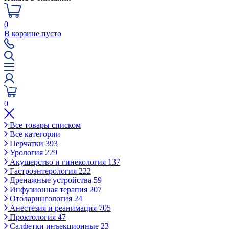
0
В корзине пусто
0
Все товары списком
Все категории
Перчатки
393
Урология
229
Акушерство и гинекология
137
Гастроэнтерология
222
Дренажные устройства
59
Инфузионная терапия
207
Отоларингология
24
Анестезия и реанимация
705
Проктология
47
Салфетки инъекционные
23