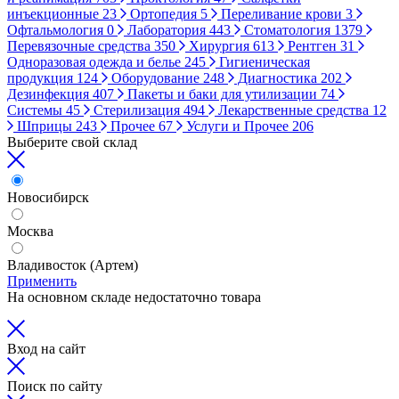
инъекционные
23
Ортопедия
5
Переливание крови
3
Офтальмология
0
Лаборатория
443
Стоматология
1379
Перевязочные средства
350
Хирургия
613
Рентген
31
Одноразовая одежда и белье
245
Гигиеническая
продукция
124
Оборудование
248
Диагностика
202
Дезинфекция
407
Пакеты и баки для утилизации
74
Системы
45
Стерилизация
494
Лекарственные средства
12
Шприцы
243
Прочее
67
Услуги и Прочее
206
Выберите свой склад
Новосибирск
Москва
Владивосток (Артем)
Применить
На основном складе недостаточно товара
Вход на сайт
Поиск по сайту