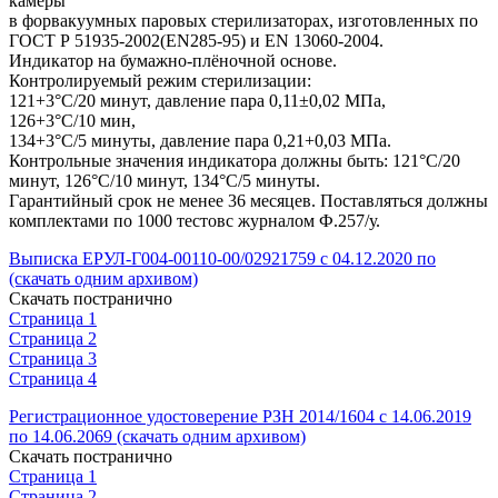
камеры
в форвакуумных паровых стерилизаторах, изготовленных по
ГОСТ Р 51935-2002(EN285-95) и EN 13060-2004.
Индикатор на бумажно-плёночной основе.
Контролируемый режим стерилизации:
121+3°С/20 минут, давление пара 0,11±0,02 МПа,
126+3°С/10 мин,
134+3°С/5 минуты, давление пара 0,21+0,03 МПа.
Контрольные значения индикатора должны быть: 121°С/20
минут, 126°С/10 минут, 134°С/5 минуты.
Гарантийный срок не менее 36 месяцев. Поставляться должны
комплектами по 1000 тестовс журналом Ф.257/у.
Выписка ЕРУЛ-Г004-00110-00/02921759 с 04.12.2020 по
(скачать одним архивом)
Скачать постранично
Страница 1
Страница 2
Страница 3
Страница 4
Регистрационное удостоверение РЗН 2014/1604 с 14.06.2019
по 14.06.2069 (скачать одним архивом)
Скачать постранично
Страница 1
Страница 2