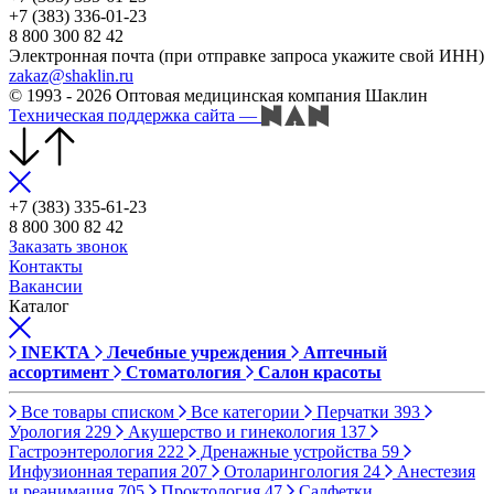
+7 (383) 336-01-23
8 800 300 82 42
Электронная почта (при отправке запроса укажите свой ИНН)
zakaz@shaklin.ru
© 1993 - 2026 Оптовая медицинская компания Шаклин
Техническая поддержка сайта
—
+7 (383) 335-61-23
8 800 300 82 42
Заказать звонок
Контакты
Вакансии
Каталог
INEKTA
Лечебные учреждения
Аптечный
ассортимент
Стоматология
Салон красоты
Все товары списком
Все категории
Перчатки
393
Урология
229
Акушерство и гинекология
137
Гастроэнтерология
222
Дренажные устройства
59
Инфузионная терапия
207
Отоларингология
24
Анестезия
и реанимация
705
Проктология
47
Салфетки