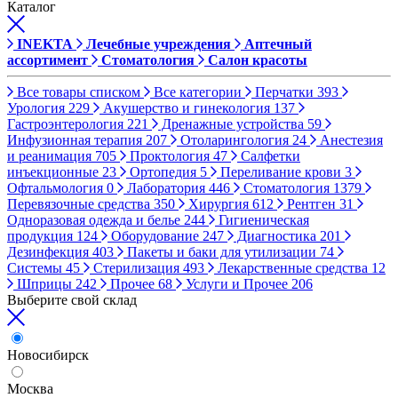
Каталог
INEKTA
Лечебные учреждения
Аптечный
ассортимент
Стоматология
Салон красоты
Все товары списком
Все категории
Перчатки
393
Урология
229
Акушерство и гинекология
137
Гастроэнтерология
221
Дренажные устройства
59
Инфузионная терапия
207
Отоларингология
24
Анестезия
и реанимация
705
Проктология
47
Салфетки
инъекционные
23
Ортопедия
5
Переливание крови
3
Офтальмология
0
Лаборатория
446
Стоматология
1379
Перевязочные средства
350
Хирургия
612
Рентген
31
Одноразовая одежда и белье
244
Гигиеническая
продукция
124
Оборудование
247
Диагностика
201
Дезинфекция
403
Пакеты и баки для утилизации
74
Системы
45
Стерилизация
493
Лекарственные средства
12
Шприцы
242
Прочее
68
Услуги и Прочее
206
Выберите свой склад
Новосибирск
Москва