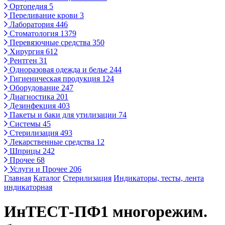
Ортопедия
5
Переливание крови
3
Лаборатория
446
Стоматология
1379
Перевязочные средства
350
Хирургия
612
Рентген
31
Одноразовая одежда и белье
244
Гигиеническая продукция
124
Оборудование
247
Диагностика
201
Дезинфекция
403
Пакеты и баки для утилизации
74
Системы
45
Стерилизация
493
Лекарственные средства
12
Шприцы
242
Прочее
68
Услуги и Прочее
206
Главная
Каталог
Стерилизация
Индикаторы, тесты, лента
индикаторная
ИнТЕСТ-ПФ1 многорежим.