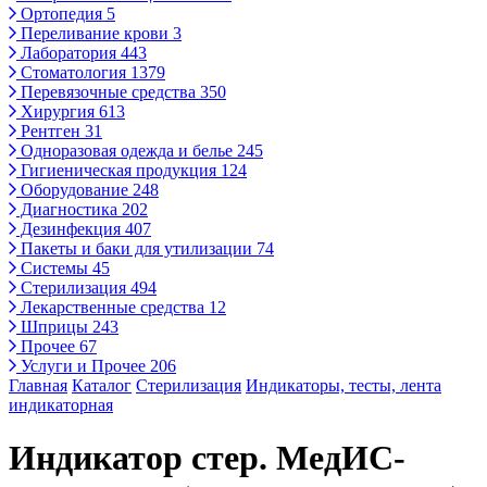
Ортопедия
5
Переливание крови
3
Лаборатория
443
Стоматология
1379
Перевязочные средства
350
Хирургия
613
Рентген
31
Одноразовая одежда и белье
245
Гигиеническая продукция
124
Оборудование
248
Диагностика
202
Дезинфекция
407
Пакеты и баки для утилизации
74
Системы
45
Стерилизация
494
Лекарственные средства
12
Шприцы
243
Прочее
67
Услуги и Прочее
206
Главная
Каталог
Стерилизация
Индикаторы, тесты, лента
индикаторная
Индикатор стер. МедИС-