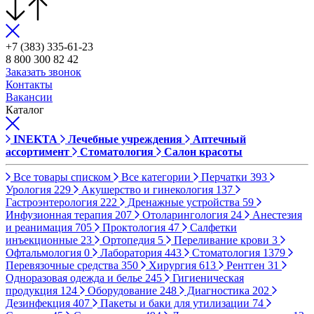
+7 (383) 335-61-23
8 800 300 82 42
Заказать звонок
Контакты
Вакансии
Каталог
INEKTA
Лечебные учреждения
Аптечный
ассортимент
Стоматология
Салон красоты
Все товары списком
Все категории
Перчатки
393
Урология
229
Акушерство и гинекология
137
Гастроэнтерология
222
Дренажные устройства
59
Инфузионная терапия
207
Отоларингология
24
Анестезия
и реанимация
705
Проктология
47
Салфетки
инъекционные
23
Ортопедия
5
Переливание крови
3
Офтальмология
0
Лаборатория
443
Стоматология
1379
Перевязочные средства
350
Хирургия
613
Рентген
31
Одноразовая одежда и белье
245
Гигиеническая
продукция
124
Оборудование
248
Диагностика
202
Дезинфекция
407
Пакеты и баки для утилизации
74