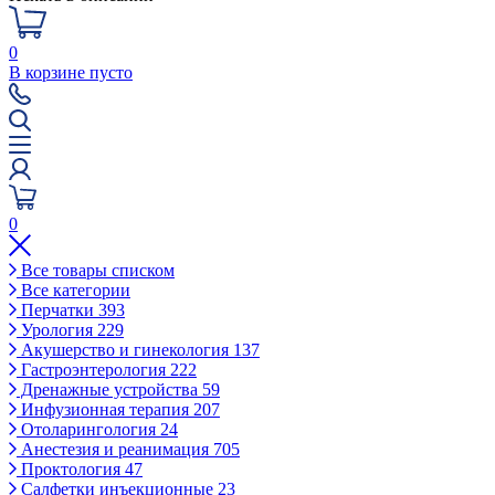
0
В корзине пусто
0
Все товары списком
Все категории
Перчатки
393
Урология
229
Акушерство и гинекология
137
Гастроэнтерология
222
Дренажные устройства
59
Инфузионная терапия
207
Отоларингология
24
Анестезия и реанимация
705
Проктология
47
Салфетки инъекционные
23