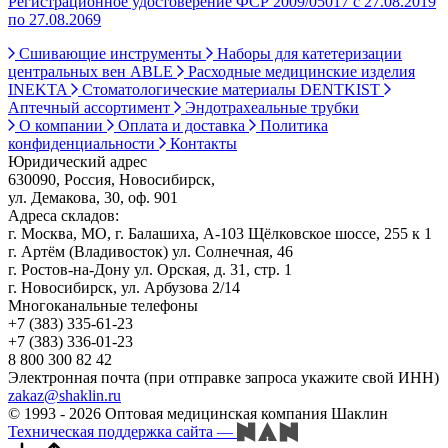
Регистрационное удостоверение ФСР 2009/05017 с 27.08.2019
по 27.08.2069
Сшивающие инструменты
Наборы для катетеризации
центральных вен ABLE
Расходные медицинские изделия
INEKTA
Стоматологические материалы DENTKIST
Аптечный ассортимент
Эндотрахеальные трубки
О компании
Оплата и доставка
Политика
конфиденциальности
Контакты
Юридический адрес
630090, Россия, Новосибирск,
ул. Демакова, 30, оф. 901
Адреса складов:
г. Москва, МО, г. Балашиха, А-103 Щёлковское шоссе, 255 к 1
г. Артём (Владивосток) ул. Солнечная, 46
г. Ростов-на-Дону ул. Орская, д. 31, стр. 1
г. Новосибирск, ул. Арбузова 2/14
Многоканальные телефоны
+7 (383) 335-61-23
+7 (383) 336-01-23
8 800 300 82 42
Электронная почта (при отправке запроса укажите свой ИНН)
zakaz@shaklin.ru
© 1993 - 2026 Оптовая медицинская компания Шаклин
Техническая поддержка сайта
—