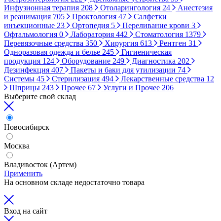
Инфузионная терапия
208
Отоларингология
24
Анестезия
и реанимация
705
Проктология
47
Салфетки
инъекционные
23
Ортопедия
5
Переливание крови
3
Офтальмология
0
Лаборатория
442
Стоматология
1379
Перевязочные средства
350
Хирургия
613
Рентген
31
Одноразовая одежда и белье
245
Гигиеническая
продукция
124
Оборудование
249
Диагностика
202
Дезинфекция
407
Пакеты и баки для утилизации
74
Системы
45
Стерилизация
494
Лекарственные средства
12
Шприцы
243
Прочее
67
Услуги и Прочее
206
Выберите свой склад
Новосибирск
Москва
Владивосток (Артем)
Применить
На основном складе недостаточно товара
Вход на сайт