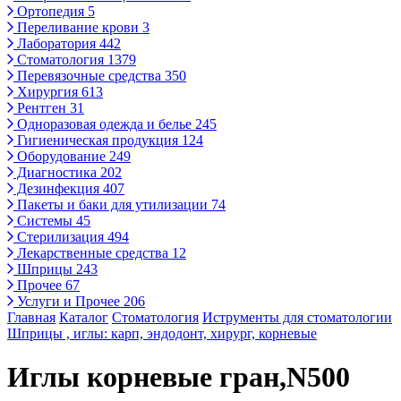
Ортопедия
5
Переливание крови
3
Лаборатория
442
Стоматология
1379
Перевязочные средства
350
Хирургия
613
Рентген
31
Одноразовая одежда и белье
245
Гигиеническая продукция
124
Оборудование
249
Диагностика
202
Дезинфекция
407
Пакеты и баки для утилизации
74
Системы
45
Стерилизация
494
Лекарственные средства
12
Шприцы
243
Прочее
67
Услуги и Прочее
206
Главная
Каталог
Стоматология
Иструменты для стоматологии
Шприцы , иглы: карп, эндодонт, хирург, корневые
Иглы корневые гран,N500