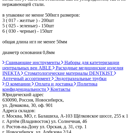
нержавеющей стали.
в упаковке не менне 500игл размеров:
3 ( 017 - желтые ) - 200шт
5 ( 025 - зеленые) - 150шт
6 ( 030 - черные) - 150шт
общая длина игл не менее 50мм
диаметр основания 0,8мм
Сшивающие инструменты
Наборы для катетеризации
центральных вен ABLE
Расходные медицинские изделия
INEKTA
Стоматологические материалы DENTKIST
Аптечный ассортимент
Эндотрахеальные трубки
О компании
Оплата и доставка
Политика
конфиденциальности
Контакты
Юридический адрес
630090, Россия, Новосибирск,
ул. Демакова, 30, оф. 901
Адреса складов:
г. Москва, МО, г. Балашиха, А-103 Щёлковское шоссе, 255 к 1
г. Артём (Владивосток) ул. Солнечная, 46
г. Ростов-на-Дону ул. Орская, д. 31, стр. 1
г. Новосибирск, ул. Арбузова 2/14