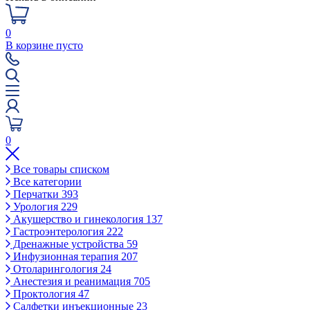
0
В корзине пусто
0
Все товары списком
Все категории
Перчатки
393
Урология
229
Акушерство и гинекология
137
Гастроэнтерология
222
Дренажные устройства
59
Инфузионная терапия
207
Отоларингология
24
Анестезия и реанимация
705
Проктология
47
Салфетки инъекционные
23