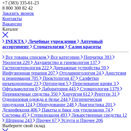
+7 (383) 335-61-23
8 800 300 82 42
Заказать звонок
Контакты
Вакансии
Каталог
INEKTA
Лечебные учреждения
Аптечный
ассортимент
Стоматология
Салон красоты
Все товары списком
Все категории
Перчатки
393
Урология
229
Акушерство и гинекология
137
Гастроэнтерология
222
Дренажные устройства
59
Инфузионная терапия
207
Отоларингология
24
Анестезия
и реанимация
705
Проктология
47
Салфетки
инъекционные
23
Ортопедия
5
Переливание крови
3
Офтальмология
0
Лаборатория
443
Стоматология
1379
Перевязочные средства
350
Хирургия
612
Рентген
31
Одноразовая одежда и белье
244
Гигиеническая
продукция
124
Оборудование
248
Диагностика
201
Дезинфекция
406
Пакеты и баки для утилизации
74
Системы
45
Стерилизация
493
Лекарственные средства
12
Шприцы
243
Прочее
67
Услуги и Прочее
206
Выберите свой склад