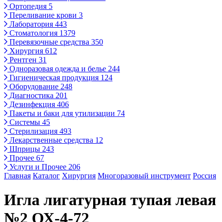
Ортопедия
5
Переливание крови
3
Лаборатория
443
Стоматология
1379
Перевязочные средства
350
Хирургия
612
Рентген
31
Одноразовая одежда и белье
244
Гигиеническая продукция
124
Оборудование
248
Диагностика
201
Дезинфекция
406
Пакеты и баки для утилизации
74
Системы
45
Стерилизация
493
Лекарственные средства
12
Шприцы
243
Прочее
67
Услуги и Прочее
206
Главная
Каталог
Хирургия
Многоразовый инструмент
Россия
Игла лигатурная тупая левая
№2 ОХ-4-72