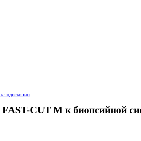
к эндоскопии
и FAST-CUT M к биопсийной с