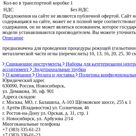
Кол-во в транспортной коробке
1
НДС
Без НДС
Предложения на сайте не являются публичной офертой. Сайт 
содержащаяся на сайте, может не в полной мере соответствоват
содержания, он не может являться основанием, которое госуда
модели устанавливаются производителем. Вы можете уточнить 
Описание
предназначена для проведения процедуры режущей (гильотинн
металлической части иглы (перечислить) 10, 13, 16, 20, 25, 3
Сшивающие инструменты
Наборы для катетеризации цент
ассортимент
Эндотрахеальные трубки
О компании
Оплата и доставка
Политика конфиденциаль
Юридический адрес
630090, Россия, Новосибирск,
ул. Демакова, 30, оф. 901
Адреса складов:
г. Москва, МО, г. Балашиха, А-103 Щёлковское шоссе, 255 к 1
г. Артём (Владивосток) ул. Солнечная, 46
г. Ростов-на-Дону ул. Орская, д. 31, стр. 1
г. Новосибирск, ул. Арбузова 2/14
Многоканальные телефоны
+7 (383) 335-61-23
+7 (383) 336-01-23