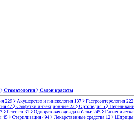
Стоматология
Салон красоты
ия
229
Акушерство и гинекология
137
Гастроэнтерология
222
гия
47
Салфетки инъекционные
23
Ортопедия
5
Переливани
3
Рентген
31
Одноразовая одежда и белье
245
Гигиеническа
ы
45
Стерилизация
494
Лекарственные средства
12
Шприц