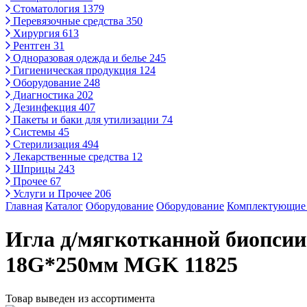
Стоматология
1379
Перевязочные средства
350
Хирургия
613
Рентген
31
Одноразовая одежда и белье
245
Гигиеническая продукция
124
Оборудование
248
Диагностика
202
Дезинфекция
407
Пакеты и баки для утилизации
74
Системы
45
Стерилизация
494
Лекарственные средства
12
Шприцы
243
Прочее
67
Услуги и Прочее
206
Главная
Каталог
Оборудование
Оборудование
Комплектующие 
Игла д/мягкотканной биопси
18G*250мм MGK 11825
Товар выведен из ассортимента