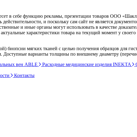
несет в себе функцию рекламы, презентации товаров ООО «Шакл
ь действительности, и поскольку сам сайт не является документ
рственные и иные органы могут использовать в качестве доказат
актуальные характеристики товара на текущий момент у своего
ой) биопсии мягких тканей с целью получения образцов для ги
0 см. Доступные варианты толщины по внешнему диаметру (перечи
ральных вен ABLE
Расходные медицинские изделия INEKTA
С
ности
Контакты