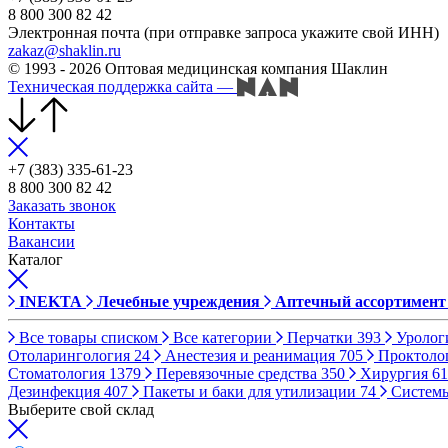
8 800 300 82 42
Электронная почта (при отправке запроса укажите свой ИНН)
zakaz@shaklin.ru
© 1993 - 2026 Оптовая медицинская компания Шаклин
Техническая поддержка сайта
—
+7 (383) 335-61-23
8 800 300 82 42
Заказать звонок
Контакты
Вакансии
Каталог
INEKTA
Лечебные учреждения
Аптечный ассортимент
Все товары списком
Все категории
Перчатки
393
Уролог
Отоларингология
24
Анестезия и реанимация
705
Проктоло
Стоматология
1379
Перевязочные средства
350
Хирургия
61
Дезинфекция
407
Пакеты и баки для утилизации
74
Систем
Выберите свой склад