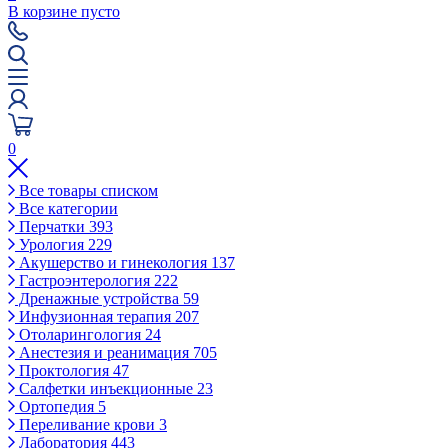
В корзине пусто
0
Все товары списком
Все категории
Перчатки
393
Урология
229
Акушерство и гинекология
137
Гастроэнтерология
222
Дренажные устройства
59
Инфузионная терапия
207
Отоларингология
24
Анестезия и реанимация
705
Проктология
47
Салфетки инъекционные
23
Ортопедия
5
Переливание крови
3
Лаборатория
443