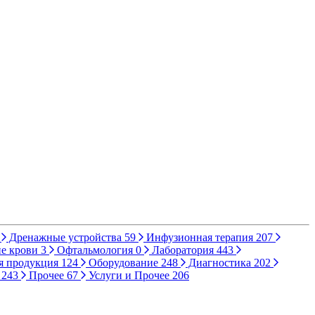
Дренажные устройства
59
Инфузионная терапия
207
е крови
3
Офтальмология
0
Лаборатория
443
я продукция
124
Оборудование
248
Диагностика
202
ы
243
Прочее
67
Услуги и Прочее
206