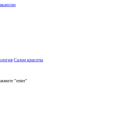
акансии
ология
Салон красоты
ажмите "enter"