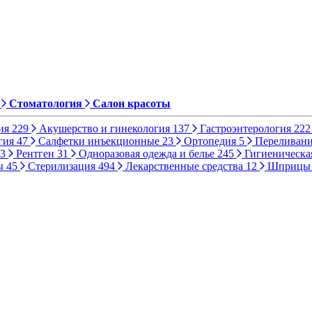
Стоматология
Салон красоты
ия
229
Акушерство и гинекология
137
Гастроэнтерология
222
гия
47
Салфетки инъекционные
23
Ортопедия
5
Переливани
3
Рентген
31
Одноразовая одежда и белье
245
Гигиеническа
ы
45
Стерилизация
494
Лекарственные средства
12
Шприц