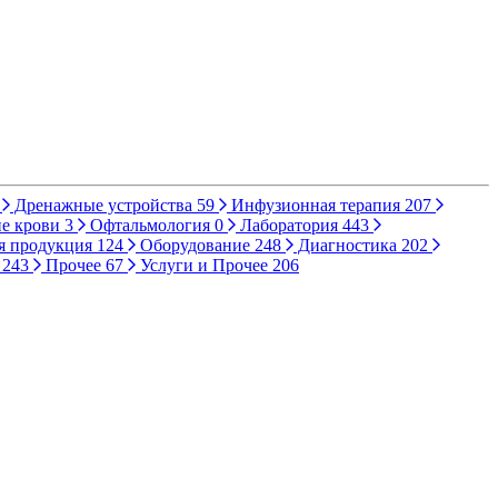
Дренажные устройства
59
Инфузионная терапия
207
е крови
3
Офтальмология
0
Лаборатория
443
я продукция
124
Оборудование
248
Диагностика
202
ы
243
Прочее
67
Услуги и Прочее
206