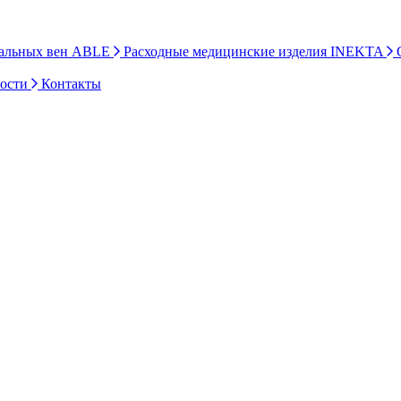
ральных вен ABLE
Расходные медицинские изделия INEKTA
С
ности
Контакты