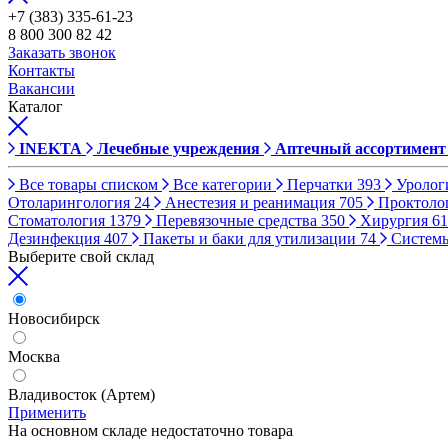
+7 (383) 335-61-23
8 800 300 82 42
Заказать звонок
Контакты
Вакансии
Каталог
INEKTA
Лечебные учреждения
Аптечный ассортимент
Все товары списком
Все категории
Перчатки
393
Уролог
Отоларингология
24
Анестезия и реанимация
705
Проктоло
Стоматология
1379
Перевязочные средства
350
Хирургия
61
Дезинфекция
407
Пакеты и баки для утилизации
74
Систем
Выберите свой склад
Новосибирск
Москва
Владивосток (Артем)
Применить
На основном складе недостаточно товара