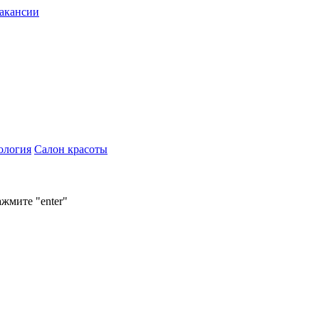
акансии
ология
Салон красоты
ажмите "enter"