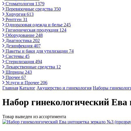
Стоматология
1379
Перевязочные средства
350
Хирургия
613
Рентген
31
Одноразовая одежда и белье
245
Гигиеническая продукция
124
Оборудование
248
Диагностика
202
Дезинфекция
407
Пакеты и баки для утилизации
74
Системы
45
Стерилизация
494
Лекарственные средства
12
Шприцы
243
Прочее
67
Услуги и Прочее
206
Главная
Каталог
Акушерство и гинекология
Наборы гинекологи
Набор гинекологический Ева
Товар выведен из ассортимента