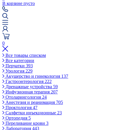
В корзине пусто
0
Все товары списком
Все категории
Перчатки
393
Урология
229
Акушерство и гинекология
137
Гастроэнтерология
222
Дренажные устройства
59
Инфузионная терапия
207
Отоларингология
24
Анестезия и реанимация
705
Проктология
47
Салфетки инъекционные
23
Ортопедия
5
Переливание крови
3
Лаборатория
443