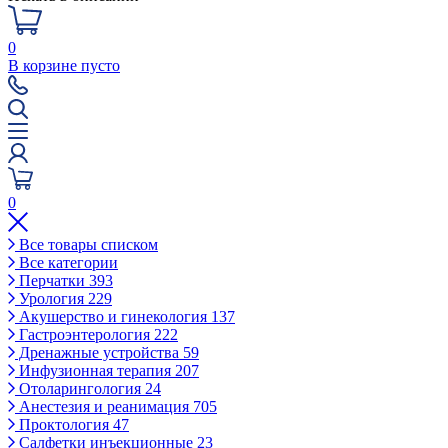
0
В корзине пусто
0
Все товары списком
Все категории
Перчатки
393
Урология
229
Акушерство и гинекология
137
Гастроэнтерология
222
Дренажные устройства
59
Инфузионная терапия
207
Отоларингология
24
Анестезия и реанимация
705
Проктология
47
Салфетки инъекционные
23