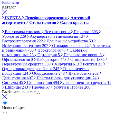
Вакансии
Каталог
INEKTA
Лечебные учреждения
Аптечный
ассортимент
Стоматология
Салон красоты
Все товары списком
Все категории
Перчатки
393
Урология
229
Акушерство и гинекология
137
Гастроэнтерология
222
Дренажные устройства
59
Инфузионная терапия
207
Отоларингология
24
Анестезия
и реанимация
705
Проктология
47
Салфетки
инъекционные
23
Ортопедия
5
Переливание крови
3
Офтальмология
0
Лаборатория
443
Стоматология
1379
Перевязочные средства
350
Хирургия
613
Рентген
31
Одноразовая одежда и белье
245
Гигиеническая
продукция
124
Оборудование
248
Диагностика
202
Дезинфекция
407
Пакеты и баки для утилизации
74
Системы
45
Стерилизация
494
Лекарственные средства
12
Шприцы
243
Прочее
67
Услуги и Прочее
206
Выберите свой склад
Новосибирск