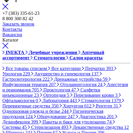
+7 (383) 335-61-23
8 800 300 82 42
Заказать звонок
Контакты
Вакансии
Каталог
INEKTA
Лечебные учреждения
Аптечный
ассортимент
Стоматология
Салон красоты
Все товары списком
Все категории
Перчатки
393
Урология
229
Акушерство и гинекология
137
Гастроэнтерология
222
Дренажные устройства
59
Инфузионная терапия
207
Отоларингология
24
Анестезия
и реанимация
705
Проктология
47
Салфетки
инъекционные
23
Ортопедия
5
Переливание крови
3
Офтальмология
0
Лаборатория
443
Стоматология
1379
Перевязочные средства
350
Хирургия
612
Рентген
31
Одноразовая одежда и белье
244
Гигиеническая
продукция
124
Оборудование
247
Диагностика
201
Дезинфекция
399
Пакеты и баки для утилизации
74
Системы
45
Стерилизация
493
Лекарственные средства
12
Шприцы
243
Прочее
67
Услуги и Прочее
206