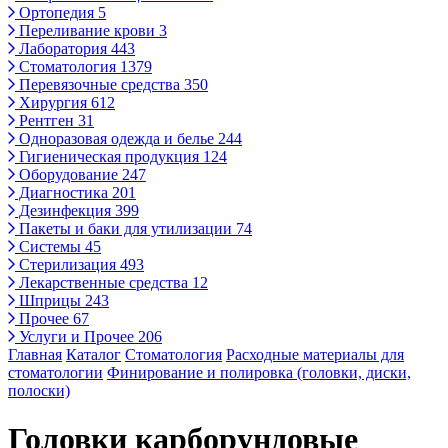
Ортопедия
5
Переливание крови
3
Лаборатория
443
Стоматология
1379
Перевязочные средства
350
Хирургия
612
Рентген
31
Одноразовая одежда и белье
244
Гигиеническая продукция
124
Оборудование
247
Диагностика
201
Дезинфекция
399
Пакеты и баки для утилизации
74
Системы
45
Стерилизация
493
Лекарственные средства
12
Шприцы
243
Прочее
67
Услуги и Прочее
206
Главная
Каталог
Стоматология
Расходные материалы для
стоматологии
Финирование и полировка (головки, диски,
полоски)
Головки карборундовые