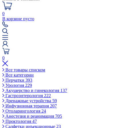
0
В корзине пусто
0
Все товары списком
Все категории
Перчатки
393
Урология
229
Акушерство и гинекология
137
Гастроэнтерология
222
Дренажные устройства
59
Инфузионная терапия
207
Отоларингология
24
Анестезия и реанимация
705
Проктология
47
Салфетки инъекционные
23