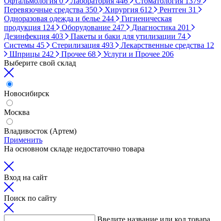
Офтальмология
0
Лаборатория
446
Стоматология
1379
Перевязочные средства
350
Хирургия
612
Рентген
31
Одноразовая одежда и белье
244
Гигиеническая
продукция
124
Оборудование
247
Диагностика
201
Дезинфекция
403
Пакеты и баки для утилизации
74
Системы
45
Стерилизация
493
Лекарственные средства
12
Шприцы
242
Прочее
68
Услуги и Прочее
206
Выберите свой склад
Новосибирск
Москва
Владивосток (Артем)
Применить
На основном складе недостаточно товара
Вход на сайт
Поиск по сайту
Введите название или код товара,