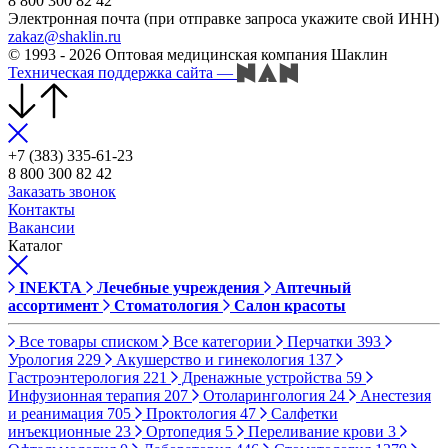
8 800 300 82 42
Электронная почта (при отправке запроса укажите свой ИНН)
zakaz@shaklin.ru
© 1993 - 2026 Оптовая медицинская компания Шаклин
Техническая поддержка сайта
—
+7 (383) 335-61-23
8 800 300 82 42
Заказать звонок
Контакты
Вакансии
Каталог
INEKTA
Лечебные учреждения
Аптечный
ассортимент
Стоматология
Салон красоты
Все товары списком
Все категории
Перчатки
393
Урология
229
Акушерство и гинекология
137
Гастроэнтерология
221
Дренажные устройства
59
Инфузионная терапия
207
Отоларингология
24
Анестезия
и реанимация
705
Проктология
47
Салфетки
инъекционные
23
Ортопедия
5
Переливание крови
3