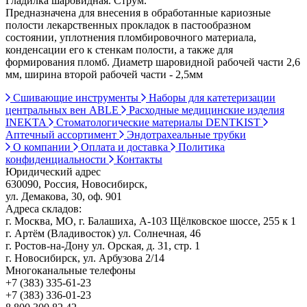
Гладилка шаровидная. Струм.
Предназначена для внесения в обработанные кариозные
полости лекарственных прокладок в пастообразном
состоянии, уплотнения пломбировочного материала,
конденсации его к стенкам полости, а также для
формирования пломб. Диаметр шаровидной рабочей части 2,6
мм, ширина второй рабочей части - 2,5мм
Сшивающие инструменты
Наборы для катетеризации
центральных вен ABLE
Расходные медицинские изделия
INEKTA
Стоматологические материалы DENTKIST
Аптечный ассортимент
Эндотрахеальные трубки
О компании
Оплата и доставка
Политика
конфиденциальности
Контакты
Юридический адрес
630090, Россия, Новосибирск,
ул. Демакова, 30, оф. 901
Адреса складов:
г. Москва, МО, г. Балашиха, А-103 Щёлковское шоссе, 255 к 1
г. Артём (Владивосток) ул. Солнечная, 46
г. Ростов-на-Дону ул. Орская, д. 31, стр. 1
г. Новосибирск, ул. Арбузова 2/14
Многоканальные телефоны
+7 (383) 335-61-23
+7 (383) 336-01-23