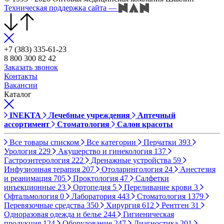
Техническая поддержка сайта
—
+7 (383) 335-61-23
8 800 300 82 42
Заказать звонок
Контакты
Вакансии
Каталог
INEKTA
Лечебные учреждения
Аптечный
ассортимент
Стоматология
Салон красоты
Все товары списком
Все категории
Перчатки
393
Урология
229
Акушерство и гинекология
137
Гастроэнтерология
222
Дренажные устройства
59
Инфузионная терапия
207
Отоларингология
24
Анестезия
и реанимация
705
Проктология
47
Салфетки
инъекционные
23
Ортопедия
5
Переливание крови
3
Офтальмология
0
Лаборатория
443
Стоматология
1379
Перевязочные средства
350
Хирургия
612
Рентген
31
Одноразовая одежда и белье
244
Гигиеническая
продукция
124
Оборудование
247
Диагностика
201