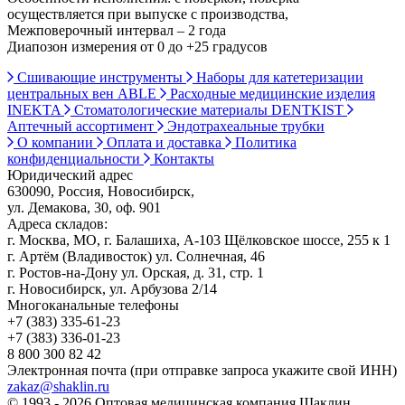
осуществляется при выпуске с производства,
Межповерочный интервал – 2 года
Диапозон измерения от 0 до +25 градусов
Сшивающие инструменты
Наборы для катетеризации
центральных вен ABLE
Расходные медицинские изделия
INEKTA
Стоматологические материалы DENTKIST
Аптечный ассортимент
Эндотрахеальные трубки
О компании
Оплата и доставка
Политика
конфиденциальности
Контакты
Юридический адрес
630090, Россия, Новосибирск,
ул. Демакова, 30, оф. 901
Адреса складов:
г. Москва, МО, г. Балашиха, А-103 Щёлковское шоссе, 255 к 1
г. Артём (Владивосток) ул. Солнечная, 46
г. Ростов-на-Дону ул. Орская, д. 31, стр. 1
г. Новосибирск, ул. Арбузова 2/14
Многоканальные телефоны
+7 (383) 335-61-23
+7 (383) 336-01-23
8 800 300 82 42
Электронная почта (при отправке запроса укажите свой ИНН)
zakaz@shaklin.ru
© 1993 - 2026 Оптовая медицинская компания Шаклин