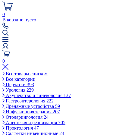
0
В корзине пусто
0
Все товары списком
Все категории
Перчатки
393
Урология
229
Акушерство и гинекология
137
Гастроэнтерология
222
Дренажные устройства
59
Инфузионная терапия
207
Отоларингология
24
Анестезия и реанимация
705
Проктология
47
Салфетки инъекционные
23