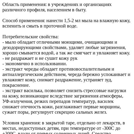
Область применения: в учреждениях и организациях
различного профиля, населением в быту.
Способ применения: нанести 1,5-2 мл мыла на влажную кожу,
вспенить и смыть в проточной воде.
Потребительские свойства:
- мыло обладает отличными моющими, очищающими и
дезодорирующими свойствами, удаляет любые загрязнения,
хорошо смывается водой, а так же смягчает и увлажняет кожу.
- не раздражает и не сушит кожу рук
- экономично в использовании.
- экстракт череды обладает противовоспалительным и
антиаллергическим действием, череда бережно успокаивает и
увлажняет кожу, снимает раздражение, устраняет зуд,
покраснение.
- экстракт василька, позволяет снизить стрессовые нагрузки
на кожу, возникающие вследствие загрязнения атмосферы,
УФ-излучения, резких перепадов температур, василек
снижает отечность кожи, разглаживает первые морщины,
сужает поры, регулирует секрецию сальных желез.
Условия хранения: в закрытой таре, отдельно от лекарств, в
местах, недоступных детям, при температуре от -300С до
+300С, вдали от прямых солнечных лучей. Средство