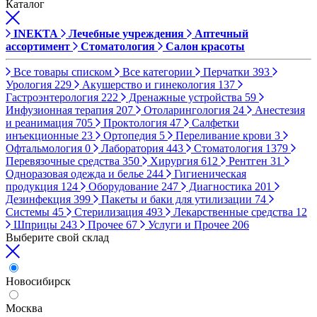
Каталог
INEKTA
Лечебные учреждения
Аптечный
ассортимент
Стоматология
Салон красоты
Все товары списком
Все категории
Перчатки
393
Урология
229
Акушерство и гинекология
137
Гастроэнтерология
222
Дренажные устройства
59
Инфузионная терапия
207
Отоларингология
24
Анестезия
и реанимация
705
Проктология
47
Салфетки
инъекционные
23
Ортопедия
5
Переливание крови
3
Офтальмология
0
Лаборатория
443
Стоматология
1379
Перевязочные средства
350
Хирургия
612
Рентген
31
Одноразовая одежда и белье
244
Гигиеническая
продукция
124
Оборудование
247
Диагностика
201
Дезинфекция
399
Пакеты и баки для утилизации
74
Системы
45
Стерилизация
493
Лекарственные средства
12
Шприцы
243
Прочее
67
Услуги и Прочее
206
Выберите свой склад
Новосибирск
Москва