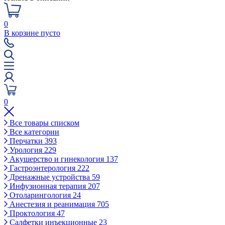
0
В корзине пусто
0
Все товары списком
Все категории
Перчатки
393
Урология
229
Акушерство и гинекология
137
Гастроэнтерология
222
Дренажные устройства
59
Инфузионная терапия
207
Отоларингология
24
Анестезия и реанимация
705
Проктология
47
Салфетки инъекционные
23