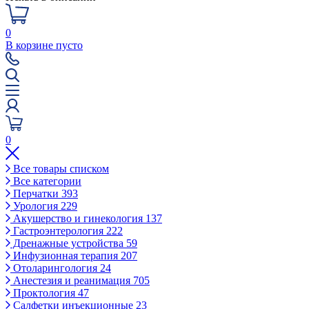
0
В корзине пусто
0
Все товары списком
Все категории
Перчатки
393
Урология
229
Акушерство и гинекология
137
Гастроэнтерология
222
Дренажные устройства
59
Инфузионная терапия
207
Отоларингология
24
Анестезия и реанимация
705
Проктология
47
Салфетки инъекционные
23