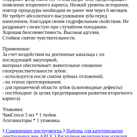
появление вторичного кариеса. Низкий уровень истирания,
повтор процедуры необходим не ранее чем через 6 месяцев.
Не требует абсолютного высушивания зуба перед
нанесением, благодаря своим гидрофильным свойствам. Не
раздражает слизистую при случайном попадании.
Хорошая биосовместимость. Высокая адгезия.
Стойкок снятие чувствительности.
Применение:
За счет воздействия на дентинные канальца с их
последующей закупоркой,
материал обеспечивает значительное снижение
гиперчувствительности зубов:
- используется после снятия зубных отложений;
- на этапах протезирования;
- для пришеечной области зубов (клиновидные дефекты)
- постбондинг (в целях предотвращения развития вторичного
кариеса)
Упаковка:
ЧамСенси 5 мл * 1 тюбик
Аппликаторы * 1 упаковка.
Сшивающие инструменты
Наборы для катетеризации
центральных вен ABLE
Расходные медицинские изделия