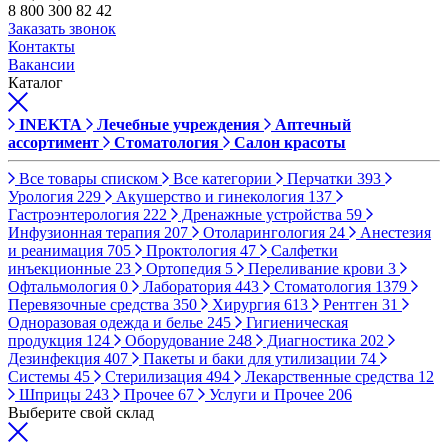
8 800 300 82 42
Заказать звонок
Контакты
Вакансии
Каталог
INEKTA
Лечебные учреждения
Аптечный
ассортимент
Стоматология
Салон красоты
Все товары списком
Все категории
Перчатки
393
Урология
229
Акушерство и гинекология
137
Гастроэнтерология
222
Дренажные устройства
59
Инфузионная терапия
207
Отоларингология
24
Анестезия
и реанимация
705
Проктология
47
Салфетки
инъекционные
23
Ортопедия
5
Переливание крови
3
Офтальмология
0
Лаборатория
443
Стоматология
1379
Перевязочные средства
350
Хирургия
613
Рентген
31
Одноразовая одежда и белье
245
Гигиеническая
продукция
124
Оборудование
248
Диагностика
202
Дезинфекция
407
Пакеты и баки для утилизации
74
Системы
45
Стерилизация
494
Лекарственные средства
12
Шприцы
243
Прочее
67
Услуги и Прочее
206
Выберите свой склад