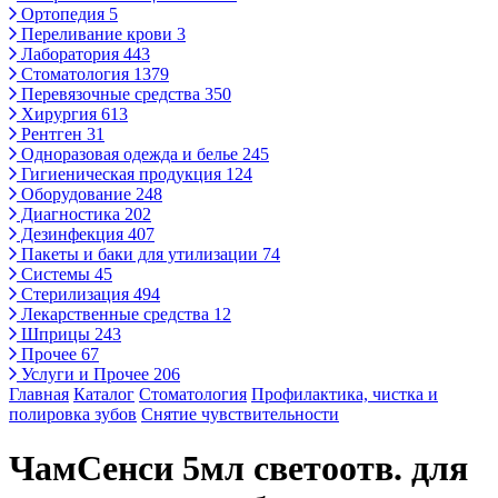
Ортопедия
5
Переливание крови
3
Лаборатория
443
Стоматология
1379
Перевязочные средства
350
Хирургия
613
Рентген
31
Одноразовая одежда и белье
245
Гигиеническая продукция
124
Оборудование
248
Диагностика
202
Дезинфекция
407
Пакеты и баки для утилизации
74
Системы
45
Стерилизация
494
Лекарственные средства
12
Шприцы
243
Прочее
67
Услуги и Прочее
206
Главная
Каталог
Стоматология
Профилактика, чистка и
полировка зубов
Снятие чувствительности
ЧамСенси 5мл светоотв. для