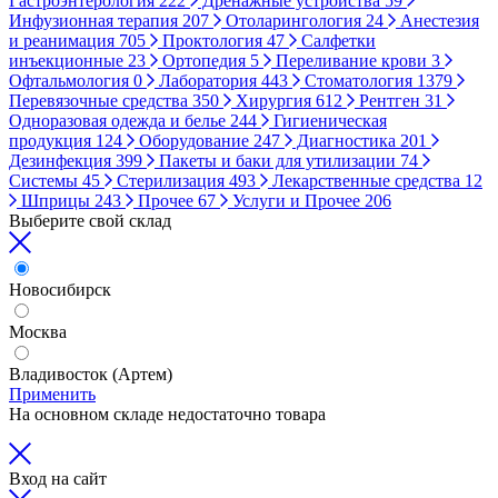
Гастроэнтерология
222
Дренажные устройства
59
Инфузионная терапия
207
Отоларингология
24
Анестезия
и реанимация
705
Проктология
47
Салфетки
инъекционные
23
Ортопедия
5
Переливание крови
3
Офтальмология
0
Лаборатория
443
Стоматология
1379
Перевязочные средства
350
Хирургия
612
Рентген
31
Одноразовая одежда и белье
244
Гигиеническая
продукция
124
Оборудование
247
Диагностика
201
Дезинфекция
399
Пакеты и баки для утилизации
74
Системы
45
Стерилизация
493
Лекарственные средства
12
Шприцы
243
Прочее
67
Услуги и Прочее
206
Выберите свой склад
Новосибирск
Москва
Владивосток (Артем)
Применить
На основном складе недостаточно товара
Вход на сайт