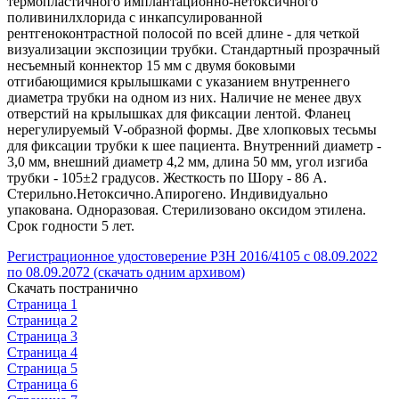
термопластичного имплантационно-нетоксичного
поливинилхлорида с инкапсулированной
рентгеноконтрастной полосой по всей длине - для четкой
визуализации экспозиции трубки. Стандартный прозрачный
несъемный коннектор 15 мм с двумя боковыми
отгибающимися крылышками с указанием внутреннего
диаметра трубки на одном из них. Наличие не менее двух
отверстий на крылышках для фиксации лентой. Фланец
нерегулируемый V-образной формы. Две хлопковых тесьмы
для фиксации трубки к шее пациента. Внутренний диаметр -
3,0 мм, внешний диаметр 4,2 мм, длина 50 мм, угол изгиба
трубки - 105±2 градусов. Жесткость по Шору - 86 А.
Стерильно.Нетоксично.Апирогено. Индивидуально
упакована. Одноразовая. Стерилизовано оксидом этилена.
Срок годности 5 лет.
Регистрационное удостоверение РЗН 2016/4105 с 08.09.2022
по 08.09.2072 (скачать одним архивом)
Скачать постранично
Страница 1
Страница 2
Страница 3
Страница 4
Страница 5
Страница 6