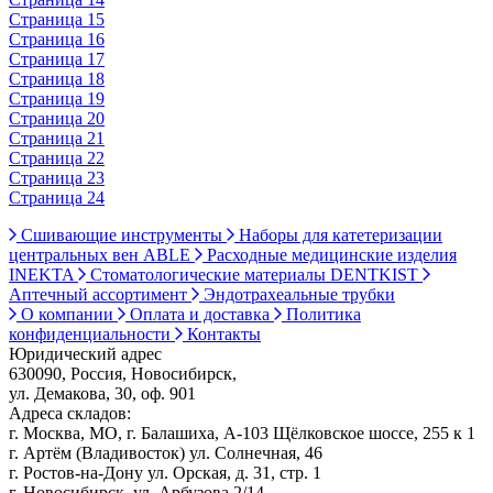
Страница 15
Страница 16
Страница 17
Страница 18
Страница 19
Страница 20
Страница 21
Страница 22
Страница 23
Страница 24
Сшивающие инструменты
Наборы для катетеризации
центральных вен ABLE
Расходные медицинские изделия
INEKTA
Стоматологические материалы DENTKIST
Аптечный ассортимент
Эндотрахеальные трубки
О компании
Оплата и доставка
Политика
конфиденциальности
Контакты
Юридический адрес
630090, Россия, Новосибирск,
ул. Демакова, 30, оф. 901
Адреса складов:
г. Москва, МО, г. Балашиха, А-103 Щёлковское шоссе, 255 к 1
г. Артём (Владивосток) ул. Солнечная, 46
г. Ростов-на-Дону ул. Орская, д. 31, стр. 1
г. Новосибирск, ул. Арбузова 2/14