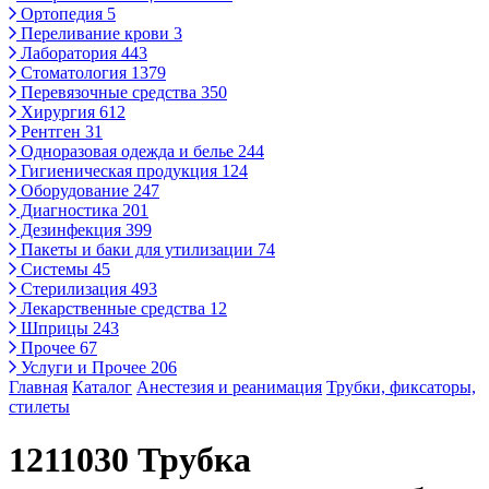
Ортопедия
5
Переливание крови
3
Лаборатория
443
Стоматология
1379
Перевязочные средства
350
Хирургия
612
Рентген
31
Одноразовая одежда и белье
244
Гигиеническая продукция
124
Оборудование
247
Диагностика
201
Дезинфекция
399
Пакеты и баки для утилизации
74
Системы
45
Стерилизация
493
Лекарственные средства
12
Шприцы
243
Прочее
67
Услуги и Прочее
206
Главная
Каталог
Анестезия и реанимация
Трубки, фиксаторы,
стилеты
1211030 Трубка