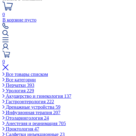
0
В корзине пусто
0
Все товары списком
Все категории
Перчатки
393
Урология
229
Акушерство и гинекология
137
Гастроэнтерология
222
Дренажные устройства
59
Инфузионная терапия
207
Отоларингология
24
Анестезия и реанимация
705
Проктология
47
Салфетки инъекционные
23