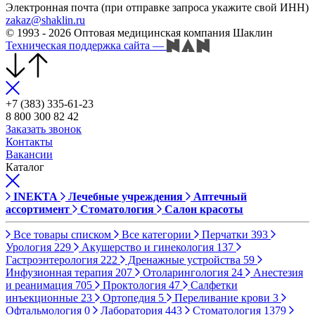
Электронная почта (при отправке запроса укажите свой ИНН)
zakaz@shaklin.ru
© 1993 - 2026 Оптовая медицинская компания Шаклин
Техническая поддержка сайта
—
+7 (383) 335-61-23
8 800 300 82 42
Заказать звонок
Контакты
Вакансии
Каталог
INEKTA
Лечебные учреждения
Аптечный
ассортимент
Стоматология
Салон красоты
Все товары списком
Все категории
Перчатки
393
Урология
229
Акушерство и гинекология
137
Гастроэнтерология
222
Дренажные устройства
59
Инфузионная терапия
207
Отоларингология
24
Анестезия
и реанимация
705
Проктология
47
Салфетки
инъекционные
23
Ортопедия
5
Переливание крови
3
Офтальмология
0
Лаборатория
443
Стоматология
1379