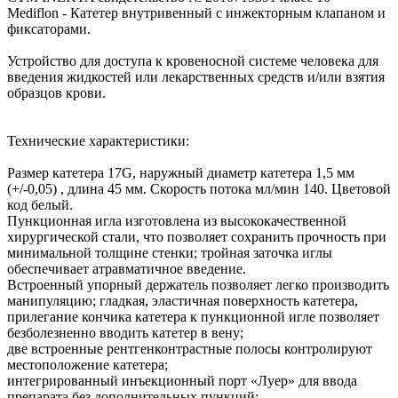
Mediflon - Катетер внутривенный с инжекторным клапаном и
фиксаторами.
Устройство для доступа к кровеносной системе человека для
введения жидкостей или лекарственных средств и/или взятия
образцов крови.
Технические характеристики:
Размер катетера 17G, наружный диаметр катетера 1,5 мм
(+/-0,05) , длина 45 мм. Скорость потока мл/мин 140. Цветовой
код белый.
Пункционная игла изготовлена из высококачественной
хирургической стали, что позволяет сохранить прочность при
минимальной толщине стенки; тройная заточка иглы
обеспечивает атравматичное введение.
Встроенный упорный держатель позволяет легко производить
манипуляцию; гладкая, эластичная поверхность катетера,
прилегание кончика катетера к пункционной игле позволяет
безболезненно вводить катетер в вену;
две встроенные рентгенконтрастные полосы контролируют
местоположение катетера;
интегрированный инъекционный порт «Луер» для ввода
препарата без дополнительных пункций;