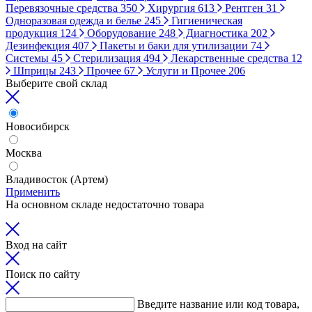
Перевязочные средства
350
Хирургия
613
Рентген
31
Одноразовая одежда и белье
245
Гигиеническая
продукция
124
Оборудование
248
Диагностика
202
Дезинфекция
407
Пакеты и баки для утилизации
74
Системы
45
Стерилизация
494
Лекарственные средства
12
Шприцы
243
Прочее
67
Услуги и Прочее
206
Выберите свой склад
Новосибирск
Москва
Владивосток (Артем)
Применить
На основном складе недостаточно товара
Вход на сайт
Поиск по сайту
Введите название или код товара,