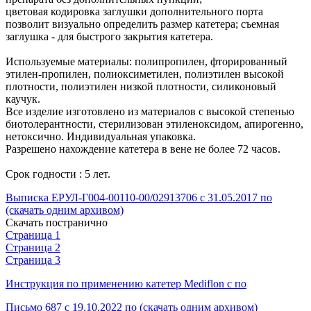
цветовая кодировка заглушки дополнительного порта
позволит визуально определить размер катетера; съемная
заглушка - для быстрого закрытия катетера.
Используемые материалы: полипропилен, фторированный
этилен-пропилен, полиоксиметилен, полиэтилен высокой
плотности, полиэтилен низкой плотности, силиконовый
каучук.
Все изделие изготовлено из материалов с высокой степенью
биотолерантности, стерилизован этиленоксидом, апирогенно,
нетоксично. Индивидуальная упаковка.
Разрешено нахождение катетера в вене не более 72 часов.
Срок годности : 5 лет.
Выписка ЕРУЛ-Г004-00110-00/02913706 с 31.05.2017 по
(скачать одним архивом)
Скачать постранично
Страница 1
Страница 2
Страница 3
Инструкция по применению катетер Mediflon с по
Письмо 687 с 19.10.2022 по (скачать одним архивом)