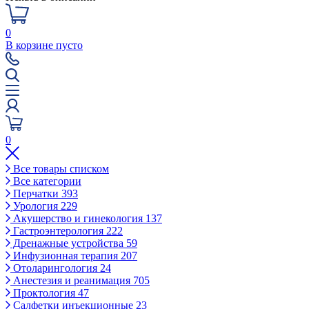
0
В корзине пусто
0
Все товары списком
Все категории
Перчатки
393
Урология
229
Акушерство и гинекология
137
Гастроэнтерология
222
Дренажные устройства
59
Инфузионная терапия
207
Отоларингология
24
Анестезия и реанимация
705
Проктология
47
Салфетки инъекционные
23