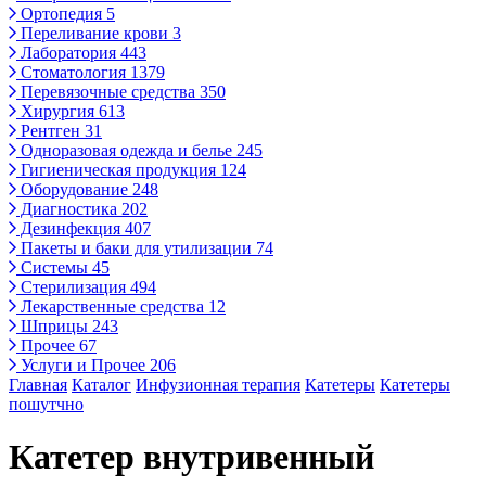
Ортопедия
5
Переливание крови
3
Лаборатория
443
Стоматология
1379
Перевязочные средства
350
Хирургия
613
Рентген
31
Одноразовая одежда и белье
245
Гигиеническая продукция
124
Оборудование
248
Диагностика
202
Дезинфекция
407
Пакеты и баки для утилизации
74
Системы
45
Стерилизация
494
Лекарственные средства
12
Шприцы
243
Прочее
67
Услуги и Прочее
206
Главная
Каталог
Инфузионная терапия
Катетеры
Катетеры
пошутчно
Катетер внутривенный