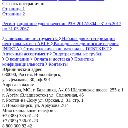
Скачать постранично
Страница 1
Страница 2
Регистрационное удостоверение РЗН 2017/5804 с 31.05.2017
по 31.05.2067
Сшивающие инструменты
Наборы для катетеризации
центральных вен ABLE
Расходные медицинские изделия
INEKTA
Стоматологические материалы DENTKIST
Аптечный ассортимент
Эндотрахеальные трубки
О компании
Оплата и доставка
Политика
конфиденциальности
Контакты
Юридический адрес
630090, Россия, Новосибирск,
ул. Демакова, 30, оф. 901
Адреса складов:
г. Москва, МО, г. Балашиха, А-103 Щёлковское шоссе, 255 к 1
г. Артём (Владивосток) ул. Солнечная, 46
г. Ростов-на-Дону ул. Орская, д. 31, стр. 1
г. Новосибирск, ул. Арбузова 2/14
Многоканальные телефоны
+7 (383) 335-61-23
+7 (383) 336-01-23
8 800 300 82 42