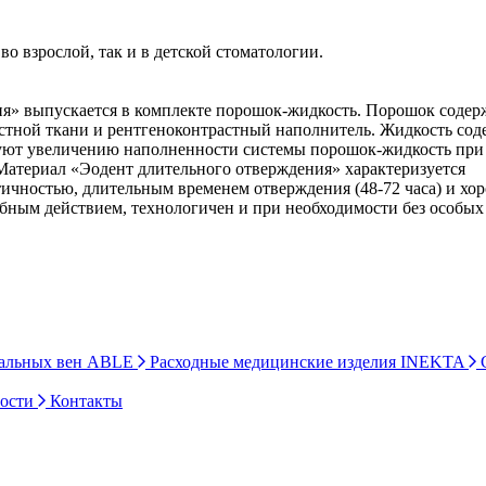
о взрослой, так и в детской стоматологии.
я» выпускается в комплекте порошок-жидкость. Порошок содер
стной ткани и рентгеноконтрастный наполнитель. Жидкость сод
уют увеличению наполненности системы порошок-жидкость при
Материал «Эодент длительного отверждения» характеризуется
тичностью, длительным временем отверждения (48-72 часа) и х
бным действием, технологичен и при необходимости без особых
ральных вен ABLE
Расходные медицинские изделия INEKTA
С
ности
Контакты