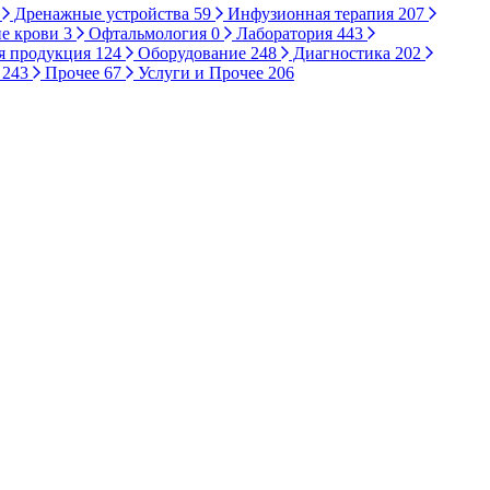
Дренажные устройства
59
Инфузионная терапия
207
е крови
3
Офтальмология
0
Лаборатория
443
я продукция
124
Оборудование
248
Диагностика
202
ы
243
Прочее
67
Услуги и Прочее
206