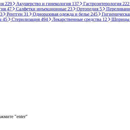
ия
229
Акушерство и гинекология
137
Гастроэнтерология
222
гия
47
Салфетки инъекционные
23
Ортопедия
5
Переливани
3
Рентген
31
Одноразовая одежда и белье
245
Гигиеническа
ы
45
Стерилизация
494
Лекарственные средства
12
Шприц
ажмите "enter"