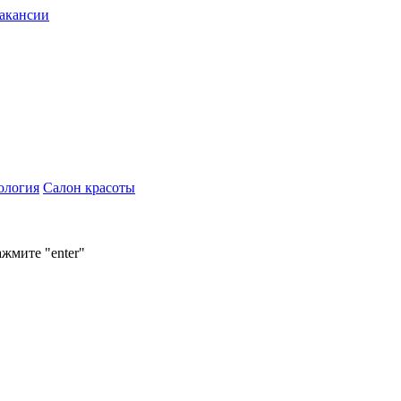
акансии
ология
Салон красоты
ажмите "enter"