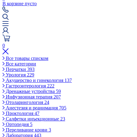
В корзине пусто
0
Все товары списком
Все категории
Перчатки
393
Урология
229
Акушерство и гинекология
137
Гастроэнтерология
222
Дренажные устройства
59
Инфузионная терапия
207
Отоларингология
24
Анестезия и реанимация
705
Проктология
47
Салфетки инъекционные
23
Ортопедия
5
Переливание крови
3
Лаборатория
443