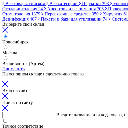
Все товары списком
Все категории
Перчатки
393
Уролог
Отоларингология
24
Анестезия и реанимация
705
Проктоло
Стоматология
1379
Перевязочные средства
350
Хирургия
61
Дезинфекция
407
Пакеты и баки для утилизации
74
Систем
Выберите свой склад
Новосибирск
Москва
Владивосток (Артем)
Применить
На основном складе недостаточно товара
Вход на сайт
Поиск по сайту
Введите название или код товара, н
Точное соответствие