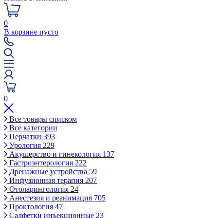
0
В корзине пусто
0
Все товары списком
Все категории
Перчатки
393
Урология
229
Акушерство и гинекология
137
Гастроэнтерология
222
Дренажные устройства
59
Инфузионная терапия
207
Отоларингология
24
Анестезия и реанимация
705
Проктология
47
Салфетки инъекционные
23