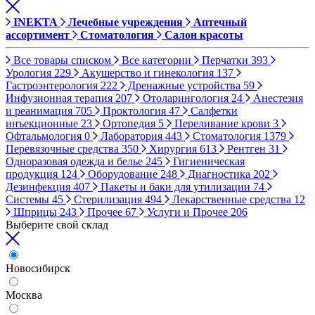
INEKTA
Лечебные учреждения
Аптечный
ассортимент
Стоматология
Салон красоты
Все товары списком
Все категории
Перчатки
393
Урология
229
Акушерство и гинекология
137
Гастроэнтерология
222
Дренажные устройства
59
Инфузионная терапия
207
Отоларингология
24
Анестезия
и реанимация
705
Проктология
47
Салфетки
инъекционные
23
Ортопедия
5
Переливание крови
3
Офтальмология
0
Лаборатория
443
Стоматология
1379
Перевязочные средства
350
Хирургия
613
Рентген
31
Одноразовая одежда и белье
245
Гигиеническая
продукция
124
Оборудование
248
Диагностика
202
Дезинфекция
407
Пакеты и баки для утилизации
74
Системы
45
Стерилизация
494
Лекарственные средства
12
Шприцы
243
Прочее
67
Услуги и Прочее
206
Выберите свой склад
Новосибирск
Москва