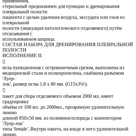
применения,
стерильный предназначен для пункции и дренирования
плевральной полости
пациента с целью удаления воздуха, экссудата или гноя из
плевральной
полости (эвакуация патологического отделяемого) путём
отсасывания с
использованием шприца.
СОСТАВ НАБОРА ДЛЯ ДРЕНИРОВАНИЯ ПЛЕВРАЛЬНОЙ
ПОЛОСТИ
ИСПОЛНЕНИЕ II:

игла пункционная с остроконечным срезом, выполнена из
медицинской стали и полипропилена, снабжена разъемом
'Луер-
лок', размер иглы 1,8 х 80 мм. (G15х3⅛');

пакет для сбора отделяемого объемом 2000 мл, имеет
градуировку
объёма от 100 мл. до 2000мл., прозрачную удлинительную
линию
длиной 850±50 мм. из поливинилхлорида с коннектором
'Луер-лок'
типа 'female'. Внутри пакета, на входе в него удлинительной
линии,