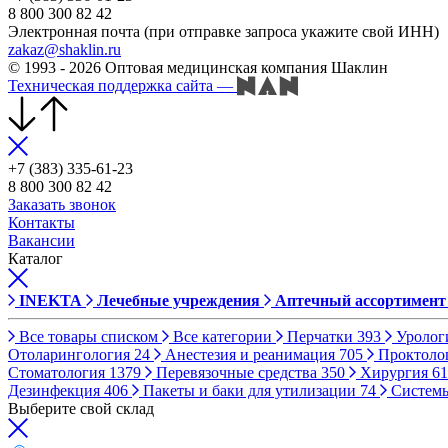
8 800 300 82 42
Электронная почта (при отправке запроса укажите свой ИНН)
zakaz@shaklin.ru
© 1993 - 2026 Оптовая медицинская компания Шаклин
Техническая поддержка сайта
—
+7 (383) 335-61-23
8 800 300 82 42
Заказать звонок
Контакты
Вакансии
Каталог
INEKTA
Лечебные учреждения
Аптечный ассортимент
Все товары списком
Все категории
Перчатки
393
Уролог
Отоларингология
24
Анестезия и реанимация
705
Проктоло
Стоматология
1379
Перевязочные средства
350
Хирургия
61
Дезинфекция
406
Пакеты и баки для утилизации
74
Систем
Выберите свой склад