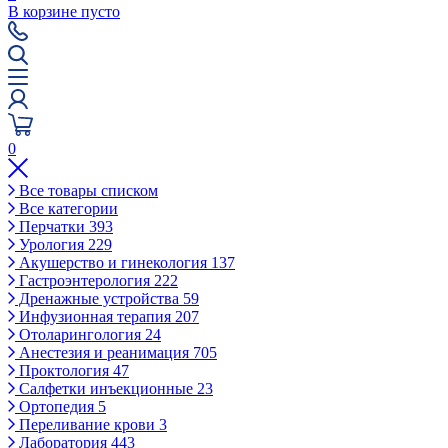
В корзине пусто
0
Все товары списком
Все категории
Перчатки
393
Урология
229
Акушерство и гинекология
137
Гастроэнтерология
222
Дренажные устройства
59
Инфузионная терапия
207
Отоларингология
24
Анестезия и реанимация
705
Проктология
47
Салфетки инъекционные
23
Ортопедия
5
Переливание крови
3
Лаборатория
443