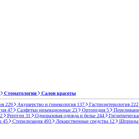
Стоматология
Салон красоты
ия
229
Акушерство и гинекология
137
Гастроэнтерология
222
гия
47
Салфетки инъекционные
23
Ортопедия
5
Переливани
2
Рентген
31
Одноразовая одежда и белье
244
Гигиеническа
ы
45
Стерилизация
493
Лекарственные средства
12
Шприц