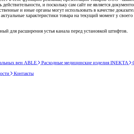
ь действительности, и поскольку сам сайт не является документ
рственные и иные органы могут использовать в качестве доказат
актуальные характеристики товара на текущий момент у своего
ный для расширения устья канала перед установкой штифтов.
ральных вен ABLE
Расходные медицинские изделия INEKTA
С
ности
Контакты