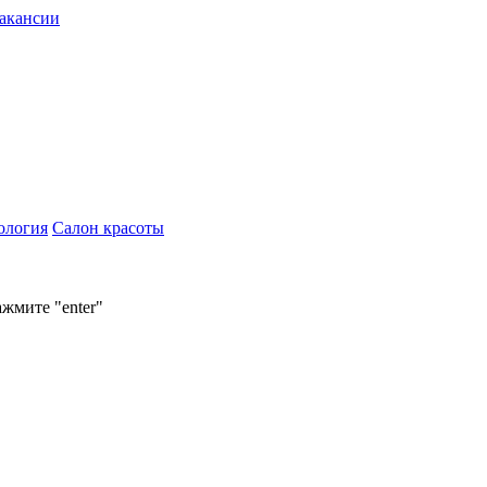
акансии
ология
Салон красоты
ажмите "enter"