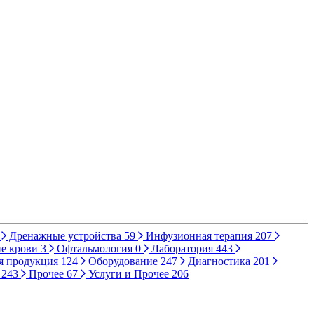
Дренажные устройства
59
Инфузионная терапия
207
е крови
3
Офтальмология
0
Лаборатория
443
я продукция
124
Оборудование
247
Диагностика
201
ы
243
Прочее
67
Услуги и Прочее
206