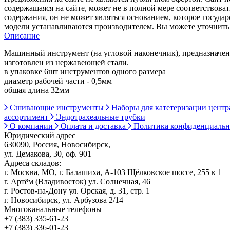
содержащаяся на сайте, может не в полной мере соответствоват
содержания, он не может являться основанием, которое госуда
модели устанавливаются производителем. Вы можете уточнить 
Описание
Машинный инструмент (на угловой наконечник), предназначен
изготовлен из нержавеющей стали.
в упаковке 6шт инструментов одного размера
диаметр рабочей части - 0,5мм
общая длина 32мм
Сшивающие инструменты
Наборы для катетеризации цент
ассортимент
Эндотрахеальные трубки
О компании
Оплата и доставка
Политика конфиденциаль
Юридический адрес
630090, Россия, Новосибирск,
ул. Демакова, 30, оф. 901
Адреса складов:
г. Москва, МО, г. Балашиха, А-103 Щёлковское шоссе, 255 к 1
г. Артём (Владивосток) ул. Солнечная, 46
г. Ростов-на-Дону ул. Орская, д. 31, стр. 1
г. Новосибирск, ул. Арбузова 2/14
Многоканальные телефоны
+7 (383) 335-61-23
+7 (383) 336-01-23