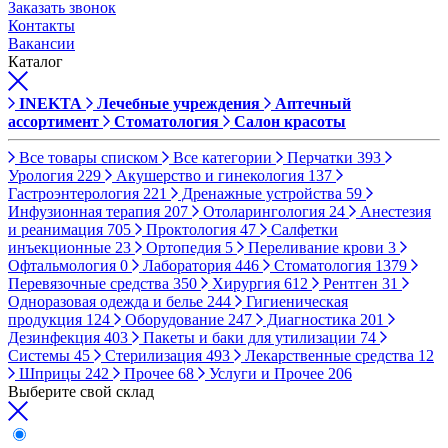
Заказать звонок
Контакты
Вакансии
Каталог
INEKTA
Лечебные учреждения
Аптечный
ассортимент
Стоматология
Салон красоты
Все товары списком
Все категории
Перчатки
393
Урология
229
Акушерство и гинекология
137
Гастроэнтерология
221
Дренажные устройства
59
Инфузионная терапия
207
Отоларингология
24
Анестезия
и реанимация
705
Проктология
47
Салфетки
инъекционные
23
Ортопедия
5
Переливание крови
3
Офтальмология
0
Лаборатория
446
Стоматология
1379
Перевязочные средства
350
Хирургия
612
Рентген
31
Одноразовая одежда и белье
244
Гигиеническая
продукция
124
Оборудование
247
Диагностика
201
Дезинфекция
403
Пакеты и баки для утилизации
74
Системы
45
Стерилизация
493
Лекарственные средства
12
Шприцы
242
Прочее
68
Услуги и Прочее
206
Выберите свой склад