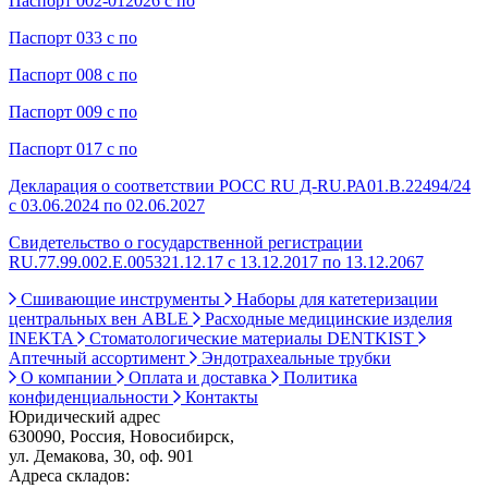
Паспорт 002-012026 с по
Паспорт 033 с по
Паспорт 008 с по
Паспорт 009 с по
Паспорт 017 с по
Декларация о соответствии РОСС RU Д-RU.РА01.В.22494/24
с 03.06.2024 по 02.06.2027
Свидетельство о государственной регистрации
RU.77.99.002.Е.005321.12.17 с 13.12.2017 по 13.12.2067
Сшивающие инструменты
Наборы для катетеризации
центральных вен ABLE
Расходные медицинские изделия
INEKTA
Стоматологические материалы DENTKIST
Аптечный ассортимент
Эндотрахеальные трубки
О компании
Оплата и доставка
Политика
конфиденциальности
Контакты
Юридический адрес
630090, Россия, Новосибирск,
ул. Демакова, 30, оф. 901
Адреса складов: