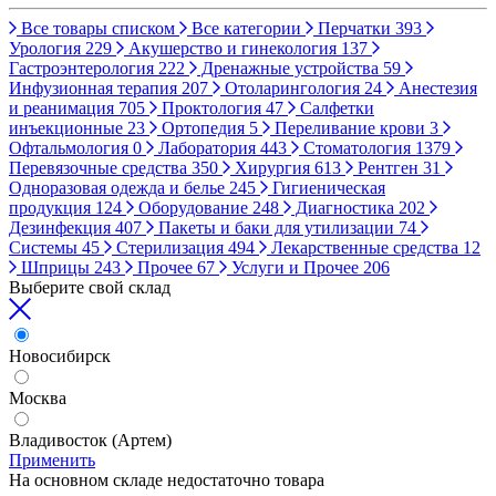
Все товары списком
Все категории
Перчатки
393
Урология
229
Акушерство и гинекология
137
Гастроэнтерология
222
Дренажные устройства
59
Инфузионная терапия
207
Отоларингология
24
Анестезия
и реанимация
705
Проктология
47
Салфетки
инъекционные
23
Ортопедия
5
Переливание крови
3
Офтальмология
0
Лаборатория
443
Стоматология
1379
Перевязочные средства
350
Хирургия
613
Рентген
31
Одноразовая одежда и белье
245
Гигиеническая
продукция
124
Оборудование
248
Диагностика
202
Дезинфекция
407
Пакеты и баки для утилизации
74
Системы
45
Стерилизация
494
Лекарственные средства
12
Шприцы
243
Прочее
67
Услуги и Прочее
206
Выберите свой склад
Новосибирск
Москва
Владивосток (Артем)
Применить
На основном складе недостаточно товара