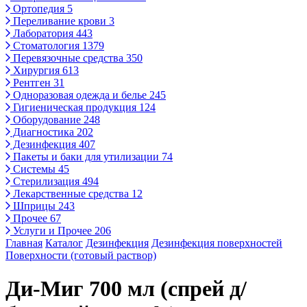
Ортопедия
5
Переливание крови
3
Лаборатория
443
Стоматология
1379
Перевязочные средства
350
Хирургия
613
Рентген
31
Одноразовая одежда и белье
245
Гигиеническая продукция
124
Оборудование
248
Диагностика
202
Дезинфекция
407
Пакеты и баки для утилизации
74
Системы
45
Стерилизация
494
Лекарственные средства
12
Шприцы
243
Прочее
67
Услуги и Прочее
206
Главная
Каталог
Дезинфекция
Дезинфекция поверхностей
Поверхности (готовый раствор)
Ди-Миг 700 мл (спрей д/