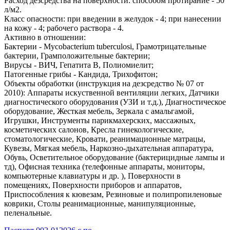
Расход дезсредства на поверхности: способом протирание - 50
л/м2.
Класс опасности: при введении в желудок - 4; при нанесении
на кожу - 4; рабочего раствора - 4.
Активно в отношении:
Бактерии - Mycobacterium tuberculosi, Грамотрицательные
бактерии, Грамположительные бактерии;
Вирусы - ВИЧ, Гепатита В, Полиомиелит;
Патогенные грибы - Кандида, Трихофитон;
Объекты обработки (инструкция на дезсредство № 07 от
2010): Аппараты искуственной вентиляции легких, Датчики
диагностического оборудования (УЗИ и т.д.), Диагностическое
оборудование, Жесткая мебель, Зеркала с амальгамой,
Игрушки, Инструменты парикмахерских, массажных,
косметических салонов, Кресла гинекологические,
стоматологические, Кровати, реанимационные матрацы,
Кувезы, Мягкая мебель, Наркозно-дыхательная аппаратура,
Обувь, Осветительное оборудование (бактерицидные лампы и
тд), Офисная техника (телефонные аппараты, мониторы,
компьютерные клавиатуры и др. ), Поверхности в
помещениях, Поверхности приборов и аппаратов,
Приспособления к кювезам, Резиновые и полипропиленовые
коврики, Столы реанимационные, манипуляционные,
пеленальные.