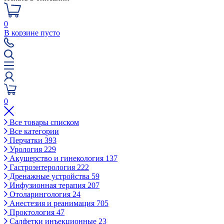
0
В корзине пусто
0
Все товары списком
Все категории
Перчатки
393
Урология
229
Акушерство и гинекология
137
Гастроэнтерология
222
Дренажные устройства
59
Инфузионная терапия
207
Отоларингология
24
Анестезия и реанимация
705
Проктология
47
Салфетки инъекционные
23